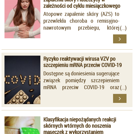
zależności od cyklu miesiączkowego
Atopowe zapalenie skóry (AZS) to
przewlekła choroba o remisyjno-
nawrotowym przebiegu, której
patogeneza ma złożony,
wieloczynnikowy charakter.
Ryzyko reaktywacji wirusa VZV po
szczepieniu mRNA przeciw COVID-19
Dostępne są doniesienia sugerujące
związek pomiędzy szczepieniem
mRNA przeciw COVID-19 oraz
reaktywacją wirusa VZV,
wywołującego ospę wietrzną i
półpaśca.
Klasyfikacja niepożądanych reakcji
skórnych wtórnych do noszenia
maseczek z wykorzystaniem