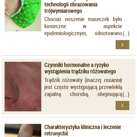
technologii obrazowania
trójwymiarowego
Chociaż noszenie maseczek było
konieczne w aspekcie
epidemiologicznym, odnotowano
kilka niekorzystnych następstw, w
tym dermatologicznych.
Czynniki hormonalne a ryzyko
wystąpienia trądziku różowatego
Trądzik różowaty (inaczej
rosacea
)
jest często występującą przewlekłą
zapalną chorobą, obejmującą
najczęściej skórę okolicy twarzy.
Charakterystyka kliniczna i leczenie
retronychii