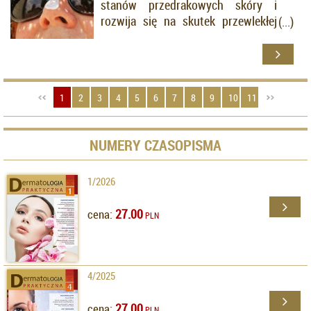
stanów przedrakowych skóry i
rozwija się na skutek przewlekłej
ekspozycji na promieniowanie
słoneczne. Szacuje się, że AK
dotyczy wszystkich osób rasy
kaukaskiej w wieku podeszłym.
1
2
3
4
5
6
7
8
9
10
11
NUMERY CZASOPISMA
1/2026
27.00
cena:
PLN
4/2025
27.00
cena:
PLN