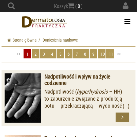
Actio
Koszyk
(
0
)
navig
Togg
navi
Strona główna
/
Doniesienia naukowe
1
2
3
4
5
6
7
8
9
10
11
Nadpotliwość i wpływ na życie
codzienne
Nadpotliwość (
hyperhydrosis
– HH)
to zaburzenie związane z produkcją
potu przekraczającą wydolność
mechanizmów termoregulacyjnych