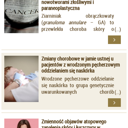
nowotworami złośliwymi i
paraneoplastyczna
Ziarniniak obrączkowaty
(
granuloma annulare
– GA) to
przewlekła choroba skóry o
łagodnym charakterze, najczęściej z
tendencją do samoistnej remisji i
nawrotów.
Zmiany chorobowe w jamie ustnej u
pacjentów z wrodzonym pęcherzowym
oddzielaniem się naskórka
Wrodzone pęcherzowe oddzielanie
się naskórka to grupa genetycznie
uwarunkowanych chorób
pęcherzowych skóry, której
charakterystyczną cechą jest
wzmożona wrażliwość skóry na
urazy.
Zmienność objawów atopowego
zapalenia skóry i łuszczycy w