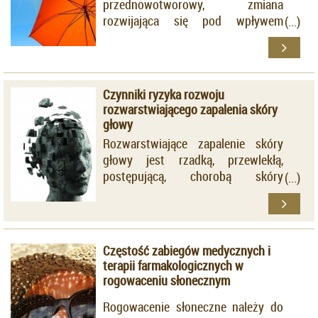
przednowotworowy, zmiana
rozwijająca się pod wpływem
przewlekłej ekspozycji na
promieniowanie ultrafioletowe.
Czynniki ryzyka rozwoju
rozwarstwiającego zapalenia skóry
głowy
Rozwarstwiające zapalenie skóry
głowy jest rzadką, przewlekłą,
postępującą, chorobą skóry
owłosionej głowy o nieznanej
etiologii.
Częstość zabiegów medycznych i
terapii farmakologicznych w
rogowaceniu słonecznym
Rogowacenie słoneczne należy do