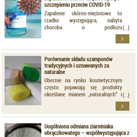
szczepieniu przeciw COVID-19
Zapalenie skórno-mięśniowe to
rzadko występująca, nabyta
choroba o podłożu
autoimmunologicznym, zaliczana
do tak zwanych idiopatycznych
miopatii zapalnych.
Porównanie składu szamponów
tradycyjnych i uznawanych za
naturalne
Obecnie na rynku kosmetycznym
często pojawiają się produkty
określane mianem „naturalnych” i
„czystych”, przy czym nie są to
określenia precyzyjne.
Uogólniona odmiana ziarniniaka
obrączkowatego – współwystępująca z