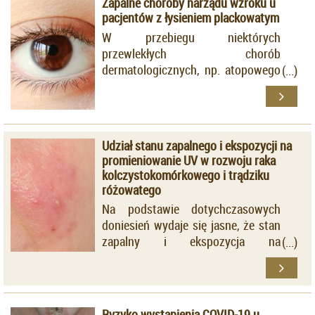
Zapalne choroby narządu wzroku u
pacjentów z łysieniem plackowatym
W przebiegu niektórych
przewlekłych chorób
dermatologicznych, np. atopowego
zapalenia skóry i łuszczycy, może
dojść do rozwoju zaburzeń
dotyczących narządu wzroku
Udział stanu zapalnego i ekspozycji na
promieniowanie UV w rozwoju raka
kolczystokomórkowego i trądziku
różowatego
Na podstawie dotychczasowych
doniesień wydaje się jasne, że stan
zapalny i ekspozycja na
promieniowanie ultrafioletowe (UV)
są istotne w rozwoju raka
kolczystokomórkowego i trądziku
różowatego.
Ryzyko wystąpienia COVID-19 u