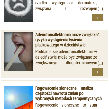
rzadko występująca dermatoza,
związana z rozwojem
ziarniniakowego zapalenia skóry,
która dotyczy ok. 1% pacjentów
chorych na cukrzycę.
Adenotonsillektomia może zwiększać
ryzyko wystąpienia łysienia
plackowatego w dzieciństwie
Poddanie się adenotonsillektomii w
dzieciństwie może być związane ze
zwiększonym długoterminowym
ryzykiem wystąpienia zaburzeń
autoimmunologicznych.
Rogowacenie słoneczne – analiza
częstości nawrotu zmian po
wybranych metodach terapeutycznych
Rogowacenie słoneczne to stan