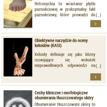
Retronychia to wrastanie płytki
paznokciowej w proksymalny fałd
paznokciowy, które prowadzi do
miejscowego stanu zapalnego.
Obiektywne narzędzie do oceny
keloidów (KASI)
Keloidy definiuje się jako blizny
rozwijające się wskutek
nieprawidłowych odpowiedzi na
uraz. Są to najczęściej duże,
wypukłe zmiany, z towarzyszącymi
dolegliwościami subiektywnymi.
Cechy kliniczne i morfologiczne
obumierania tłuszczowatego skóry
Obumieranie tłuszczowate skóry to