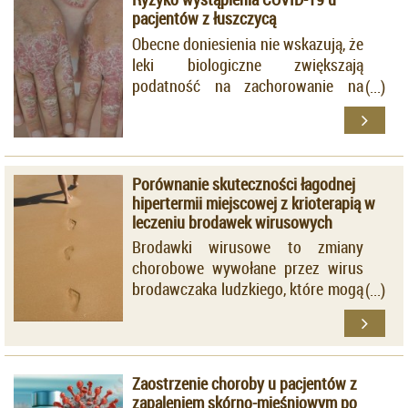
pacjentów z łuszczycą
Obecne doniesienia nie wskazują, że
leki biologiczne zwiększają
podatność na zachorowanie na
COVID-19.
Porównanie skuteczności łagodnej
hipertermii miejscowej z krioterapią w
leczeniu brodawek wirusowych
Brodawki wirusowe to zmiany
chorobowe wywołane przez wirus
brodawczaka ludzkiego, które mogą
dotyczyć skóry, błon śluzowych,
narządów płciowych.
Zaostrzenie choroby u pacjentów z
zapaleniem skórno-mięśniowym po