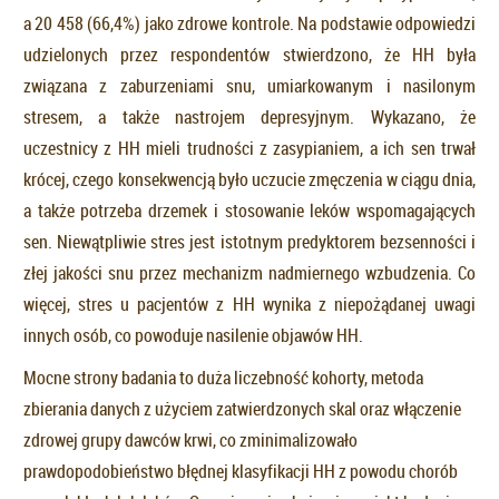
a 20 458 (66,4%) jako zdrowe kontrole. Na podstawie odpowiedzi
udzielonych przez respondentów stwierdzono, że HH była
związana z zaburzeniami snu, umiarkowanym i nasilonym
stresem, a także nastrojem depresyjnym. Wykazano, że
uczestnicy z HH mieli trudności z zasypianiem, a ich sen trwał
krócej, czego konsekwencją było uczucie zmęczenia w ciągu dnia,
a także potrzeba drzemek i stosowanie leków wspomagających
sen. Niewątpliwie stres jest istotnym predyktorem bezsenności i
złej jakości snu przez mechanizm nadmiernego wzbudzenia. Co
więcej, stres u pacjentów z HH wynika z niepożądanej uwagi
innych osób, co powoduje nasilenie objawów HH.
Mocne strony badania to duża liczebność kohorty, metoda
zbierania danych z użyciem zatwierdzonych skal oraz włączenie
zdrowej grupy dawców krwi, co zminimalizowało
prawdopodobieństwo błędnej klasyfikacji HH z powodu chorób