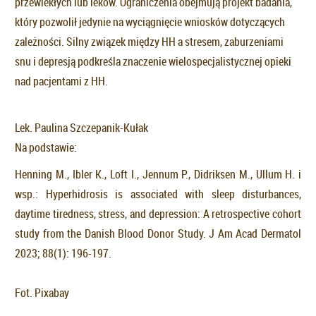
przewlekłych lub leków. Ograniczenia obejmują projekt badania,
który pozwolił jedynie na wyciągnięcie wniosków dotyczących
zależności. Silny związek między HH a stresem, zaburzeniami
snu i depresją podkreśla znaczenie wielospecjalistycznej opieki
nad pacjentami z HH.
Lek. Paulina Szczepanik-Kułak
Na podstawie:
Henning M., Ibler K., Loft I., Jennum P., Didriksen M., Ullum H. i
wsp.: Hyperhidrosis is associated with sleep disturbances,
daytime tiredness, stress, and depression: A retrospective cohort
study from the Danish Blood Donor Study. J Am Acad Dermatol
2023; 88(1): 196-197.
Fot. Pixabay