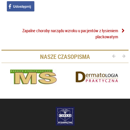
Zapalne choroby narządu wzroku u pacjentów z łysieniem
plackowatym
NASZE CZASOPISMA