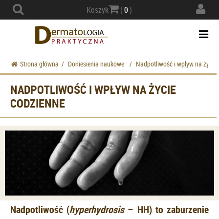
Actio
Koszyk
(
0
)
navig
Togg
navi
Strona główna
/
Doniesienia naukowe
/
Nadpotliwość i wpływ na życie
NADPOTLIWOŚĆ I WPŁYW NA ŻYCIE
CODZIENNE
Nadpotliwość (
hyperhydrosis
– HH) to zaburzenie