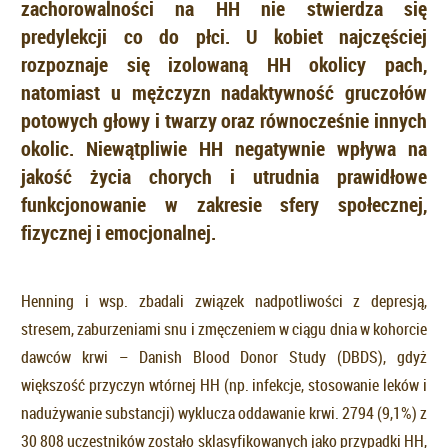
zachorowalności na HH nie stwierdza się
predylekcji co do płci. U kobiet najczęściej
rozpoznaje się izolowaną HH okolicy pach,
natomiast u mężczyzn nadaktywność gruczołów
potowych głowy i twarzy oraz równocześnie innych
okolic. Niewątpliwie HH negatywnie wpływa na
jakość życia chorych i utrudnia prawidłowe
funkcjonowanie w zakresie sfery społecznej,
fizycznej i emocjonalnej.
Henning i wsp. zbadali związek nadpotliwości z depresją,
stresem, zaburzeniami snu i zmęczeniem w ciągu dnia w kohorcie
dawców krwi – Danish Blood Donor Study (DBDS), gdyż
większość przyczyn wtórnej HH (np. infekcje, stosowanie leków i
nadużywanie substancji) wyklucza oddawanie krwi. 2794 (9,1%) z
30 808 uczestników zostało sklasyfikowanych jako przypadki HH,