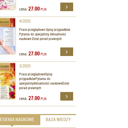
27.00
cena:
PLN
4/2025
Prace przeglądowe Opisy przypadków
Pytania do specjalisty Aktualności
naukowe Dział porad prawnych
27.00
cena:
PLN
3/2025
Prace przeglądoweOpisy
przypadkówPytania do
specjalistyAktualności naukoweDział
porad prawnych
27.00
cena:
PLN
ESIENIA NAUKOWE
BAZA WIEDZY