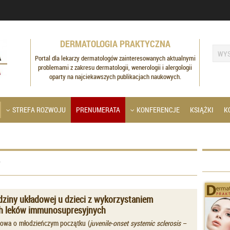
DERMATOLOGIA PRAKTYCZNA
Portal dla lekarzy dermatologów zainteresowanych aktualnymi
problemami z zakresu dermatologii, wenerologii i alergologii
oparty na najciekawszych publikacjach naukowych.
STREFA ROZWOJU
PRENUMERATA
KONFERENCJE
KSIĄŻKI
K
dziny układowej u dzieci z wykorzystaniem
 leków immunosupresyjnych
owa o młodzieńczym początku (
juvenile-onset systemic sclerosis
–