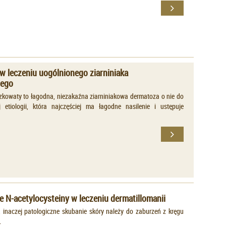
w leczeniu uogólnionego ziarniniaka
tego
czkowaty to łagodna, niezakaźna ziarniniakowa dermatoza o nie do
 etiologii, która najczęściej ma łagodne nasilenie i ustępuje
 N-acetylocysteiny w leczeniu dermatillomanii
, inaczej patologiczne skubanie skóry należy do zaburzeń z kręgu
.