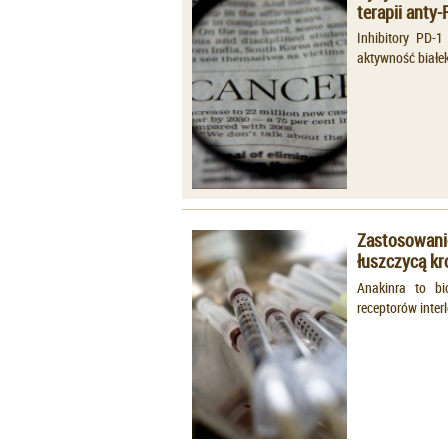
terapii anty-
Inhibitory PD-
aktywność białe
Zastosowanie
łuszczycą k
Anakinra to bi
receptorów interl