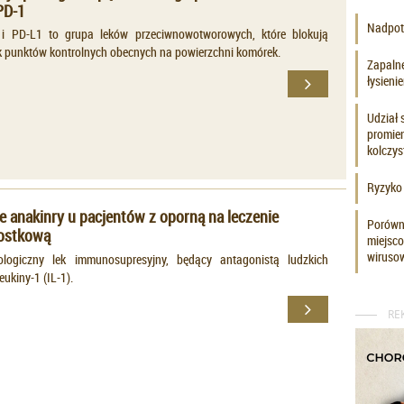
PD-1
Nadpotl
1 i PD-L1 to grupa leków przeciwnowotworowych, które blokują
k punktów kontrolnych obecnych na powierzchni komórek.
Zapaln
łysien
Udział 
promie
kolczy
Ryzyko 
 anakinry u pacjentów z oporną na leczenie
Porówna
rostkową
miejsco
wiruso
ologiczny lek immunosupresyjny, będący antagonistą ludzkich
eukiny-1 (IL-1).
RE