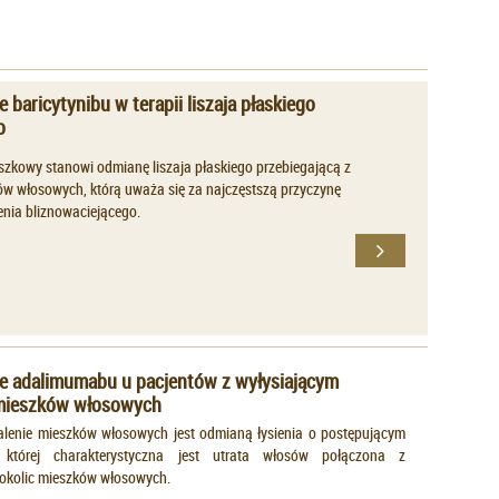
 baricytynibu w terapii liszaja płaskiego
o
eszkowy stanowi odmianę liszaja płaskiego przebiegającą z
ów włosowych, którą uważa się za najczęstszą przyczynę
enia bliznowaciejącego.
e adalimumabu u pacjentów z wyłysiającym
mieszków włosowych
alenie mieszków włosowych jest odmianą łysienia o postępującym
 której charakterystyczna jest utrata włosów połączona z
okolic mieszków włosowych.