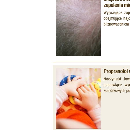
Wyłysiające za
obejmujące najc
bliznowaceniem
Propranolol 
Naczyniaki krw
stanowiące wyn
komórkowych podś