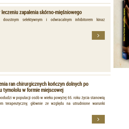
w leczeniu zapalenia skórno-mięśniowego
est doustnym selektywnym i odwracalnym inhibitorem kinaz
nia ran chirurgicznych kończyn dolnych po
u tymololu w formie miejscowej
podudzi w populacji osób w wieku powyżej 65. roku życia stanowią
m terapeutyczny, głównie ze względu na utrudnione warunki