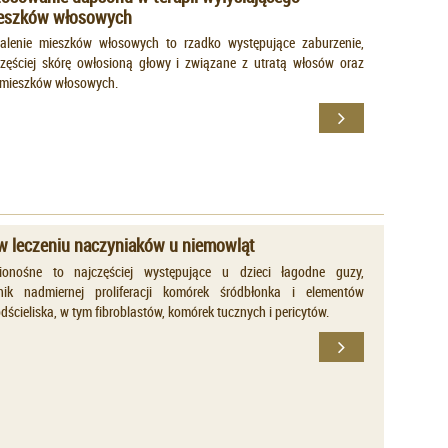
zapalenia mieszków włosowych
palenie mieszków włosowych to rzadko występujące zaburzenie,
zęściej skórę owłosioną głowy i związane z utratą włosów oraz
 mieszków włosowych.
w leczeniu naczyniaków u niemowląt
ionośne to najczęściej występujące u dzieci łagodne guzy,
ik nadmiernej proliferacji komórek śródbłonka i elementów
cieliska, w tym fibroblastów, komórek tucznych i pericytów.