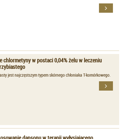
 chlormetyny w postaci 0,04% żelu w leczeniu
grzybiastego
iasty jest najczęstszym typem skórnego chłoniaka T-komórkowego.
osowanie dapsonu w terapii wyłysiającego