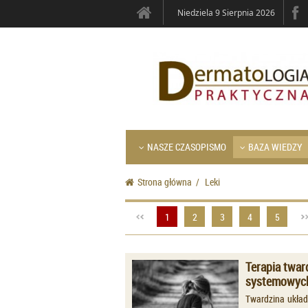
Niedziela 9 Sierpnia 2026
NASZE CZASOPISMO
BAZA WIEDZY
Strona główna
/
Leki
1
2
3
4
5
Terapia twar
systemowych
Twardzina układ