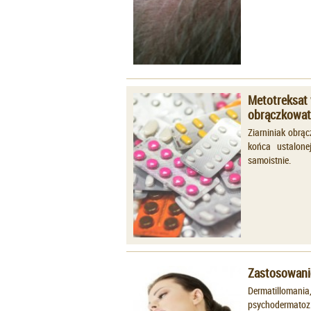
Metotreksat 
obrączkowa
Ziarniniak obrą
końca ustalonej
samoistnie.
Zastosowanie
Dermatillomania
psychodermatoz