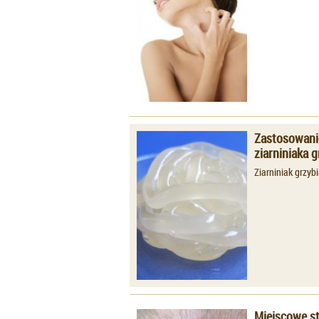
Zastosowanie
ziarniniaka 
Ziarniniak grzyb
Miejscowe st