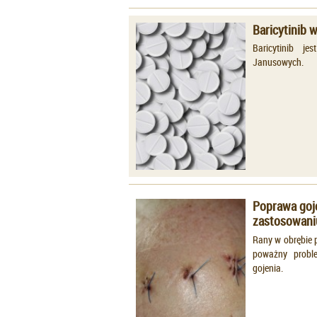
Baricytinib 
Baricytinib j
Janusowych.
Poprawa goje
zastosowani
Rany w obrębie 
poważny proble
gojenia.