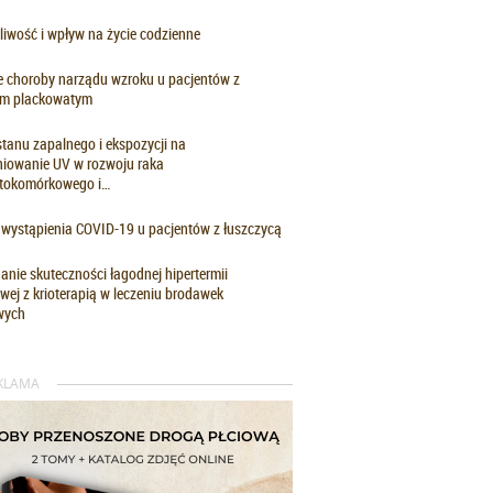
iwość i wpływ na życie codzienne
e choroby narządu wzroku u pacjentów z
iem plackowatym
stanu zapalnego i ekspozycji na
niowanie UV w rozwoju raka
stokomórkowego i…
wystąpienia COVID-19 u pacjentów z łuszczycą
nie skuteczności łagodnej hipertermii
wej z krioterapią w leczeniu brodawek
wych
KLAMA