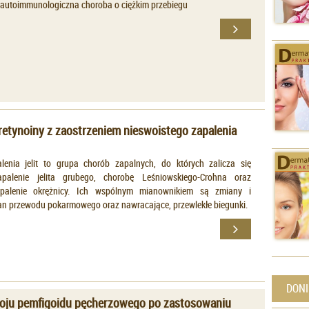
, autoimmunologiczna choroba o ciężkim przebiegu
retynoiny z zaostrzeniem nieswoistego zapalenia
lenia jelit to grupa chorób zapalnych, do których zalicza się
apalenie jelita grubego, chorobę Leśniowskiego-Crohna oraz
apalenie okrężnicy. Ich wspólnym mianownikiem są zmiany i
an przewodu pokarmowego oraz nawracające, przewlekłe biegunki.
DONI
oju pemfigoidu pęcherzowego po zastosowaniu