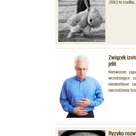
JSSc) to rzadka
Związek izot
jelit
Nieswoiste zapa
wrzodziejące z
nieokreślone z
owrzodzenia ści
Ryzyko rozw