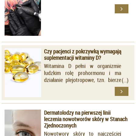
Czy pacjenci z pokrzywką wymagają
suplementacji witaminy D?
Witamina D pełni w organizmie
ludzkim rolę prohormonu i ma
działanie plejotropowe, tzn. bierze
udział w wielu procesach
fizjologicznych, a przede wszystkim
w regulacji gospodarki wapniowo-
fosforanowej oraz w utrzymywaniu
Dermatolodzy na pierwszej linii
prawidłowej struktury i funkcji
leczenia nowotworów skóry w Stanach
kości. Jej niedobory skutkują
Zjednoczonych
poważnymi następstwami.
Nowotwory skóry to najczęściej