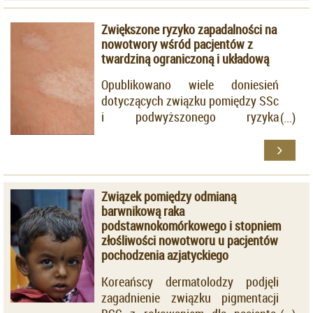
z łagodną do umiarkowanej
Zwiększone ryzyko zapadalności na
postacią̨ AZS. Ze stosowaniem
nowotwory wśród pacjentów z
kremu zawierającego wyżej
twardziną ograniczoną i układową
wymienioną substancję aktywną
mogą się wiązać dolegliwości
Opublikowano wiele doniesień
bólowe w miejscu aplikacji.
dotyczących związku pomiędzy SSc
i podwyższonego ryzyka
zapadalności na nowotwory tkanki
nabłonkowej, głównie płucnej.
Jednak brakuje obecnie badań,
które oceniałyby to ryzyko u
Związek pomiędzy odmianą
chorych z odmianą ograniczoną.
barwnikową raka
podstawnokomórkowego i stopniem
złośliwości nowotworu u pacjentów
pochodzenia azjatyckiego
Koreańscy dermatolodzy podjęli
zagadnienie związku pigmentacji