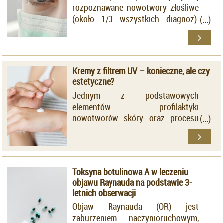
rozpoznawane nowotwory złośliwe
(około 1/3 wszystkich diagnoz).
Wiadomo, że rak
podstawnokomórkowy występuje z
największą częstością, a lokalizacja
zmian typowo odpowiada miejscom
Kremy z filtrem UV – konieczne, ale czy
eksponowanym na promieniowanie
estetyczne?
UV.
Jednym z podstawowych
elementów profilaktyki
nowotworów skóry oraz procesu
fotostarzenia jest stosowanie
miejscowych preparatów
ochronnych. Należy jednak
pamiętać, że nawet najlepszy
Toksyna botulinowa A w leczeniu
kosmetyk nie jest w stanie
objawu Raynauda na podstawie 3-
zagwarantować całkowitej ochrony
letnich obserwacji
przeciwsłonecznej. Niezbędne jest
Objaw Raynauda (OR) jest
unikanie nadmiernej ekspozycji na
zaburzeniem naczynioruchowym,
słońce i noszenie odpowiedniej