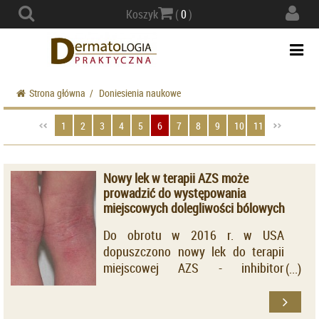
Actio
Koszyk
(
0
)
navig
Togg
navi
Strona główna
/
Doniesienia naukowe
1
2
3
4
5
6
7
8
9
10
11
Nowy lek w terapii AZS może
prowadzić do występowania
miejscowych dolegliwości bólowych
Do obrotu w 2016 r. w USA
dopuszczono nowy lek do terapii
miejscowej AZS - inhibitor
fosfodiesterazy 4 (Crisaborole),
który uzyskał rejestrację do
stosowania u dzieci po 2. roku życia