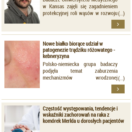
w Kansas zajęli się zagadnieniem
protekcyjnej roli wąsów w rozwoju
AK w obrębie warg. Sugerowali się
dostępnymi doniesieniami
naukowymi, które potwierdzają, że
włosy na skórze głowy zmniejszają
Nowe białko biorące udział w
częstość występowania ognisk
patogenezie trądziku różowatego -
rogowacenia słonecznego.
kebneryzyna
Polsko-niemiecka grupa badaczy
podjęła temat zaburzenia
mechanizmów wrodzonej
odpowiedzi immunologicznej,
biorących udział w patogenezie
trądziku różowatego. Grupę
badawczą stanowiło 6 pacjentów z
Częstość występowania, tendencje i
rozpoznaniem
rosacea
o nasileniu
wskaźniki zachorowań na raka z
umiarkowanym i ciężkim.
komórek Merkla u dorosłych pacjentów