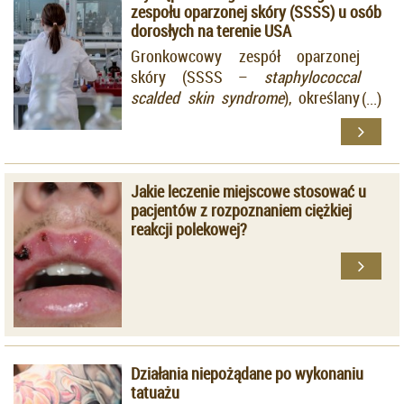
zespołu oparzonej skóry (SSSS) u osób
dorosłych na terenie USA
Gronkowcowy zespół oparzonej
skóry (SSSS –
staphylococcal
scalded skin syndrome
), określany
również jako choroba Rittera, to
rzadka dermatoza, występująca
typowo u niemowląt i małych
dzieci. Wśród charakterystycznych
Jakie leczenie miejscowe stosować u
objawów klinicznych wymienia się
pacjentów z rozpoznaniem ciężkiej
rumień i spełzanie naskórka, które
reakcji polekowej?
w stanach ciężkich mogą dotyczyć
nawet całej powierzchni skóry
gładkiej.
Działania niepożądane po wykonaniu
tatuażu