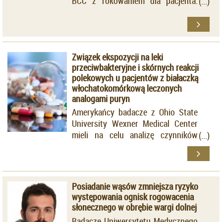
BCC z rokowaniem dla pacjenta.
Badaniem objęto 225 osoby, u
których wykonano zabieg usunięcia
nowotworu metodą mikrochirurgii
Mohsa (
Mohs micrographic surgery
Związek ekspozycji na leki
- MMS) w latach 2004-2017
przeciwbakteryjne i skórnych reakcji
polekowych u pacjentów z białaczką
włochatokomórkową leczonych
analogami puryn
Amerykańcy badacze z Ohio State
University Wexner Medical Center
mieli na celu analizę czynników
sprzyjających rozwojowi reakcji
skórnych u chorych z HCL,
stosujących chemioterapię w
postaci analogów purynowych.
Posiadanie wąsów zmniejsza ryzyko
występowania ognisk rogowacenia
słonecznego w obrębie wargi dolnej
Badacze Uniwersytetu Medycznego