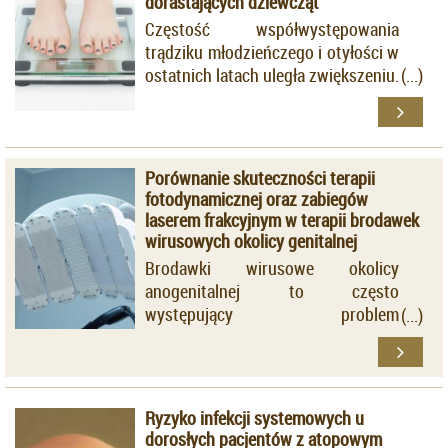
dorastających dziewcząt
Częstość współwystępowania
trądziku młodzieńczego i otyłości w
ostatnich latach uległa zwiększeniu.
Porównanie skuteczności terapii
fotodynamicznej oraz zabiegów
laserem frakcyjnym w terapii brodawek
wirusowych okolicy genitalnej
Brodawki wirusowe okolicy
anogenitalnej to często
występujący problem
dermatologiczny.
Ryzyko infekcji systemowych u
dorosłych pacjentów z atopowym