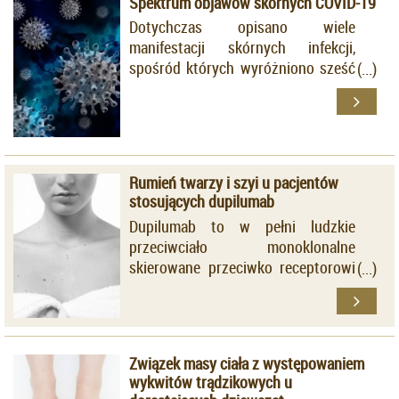
Spektrum objawów skórnych COVID-19
zainteresowania wielu badaczy.
Dotychczas opisano wiele
manifestacji skórnych infekcji,
spośród których wyróżniono sześć
głównych fenotypów.
Rumień twarzy i szyi u pacjentów
stosujących dupilumab
Dupilumab to w pełni ludzkie
przeciwciało monoklonalne
skierowane przeciwko receptorowi
alfa interleukiny 4 (IL-4), hamujące
przekazywanie sygnałów za
pośrednictwem IL-4/IL-13.
Związek masy ciała z występowaniem
wykwitów trądzikowych u