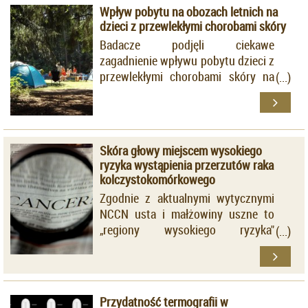
Wpływ pobytu na obozach letnich na
dzieci z przewlekłymi chorobami skóry
Badacze podjęli ciekawe
zagadnienie wpływu pobytu dzieci z
przewlekłymi chorobami skóry na
letnich obozach.
Skóra głowy miejscem wysokiego
ryzyka wystąpienia przerzutów raka
kolczystokomórkowego
Zgodnie z aktualnymi wytycznymi
NCCN usta i małżowiny uszne to
„regiony wysokiego ryzyka"
przerzutów raka
kolczystokomórkowego, natomiast
skóra głowy uznawana jest za
„region umiarkowanego ryzyka".
Przydatność termografii w