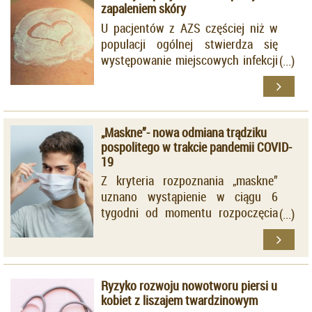
zapaleniem skóry
U pacjentów z AZS częściej niż w
populacji ogólnej stwierdza się
występowanie miejscowych infekcji
bakteryjnych i wirusowych.
„Maskne”- nowa odmiana trądziku
pospolitego w trakcie pandemii COVID-
19
Z kryteria rozpoznania „maskne”
uznano wystąpienie w ciągu 6
tygodni od momentu rozpoczęcia
noszenia maseczki, nowych lub
zaostrzenie obecnych wykwitów
trądzikowych, ograniczonych do
strefy „O”.
Ryzyko rozwoju nowotworu piersi u
kobiet z liszajem twardzinowym