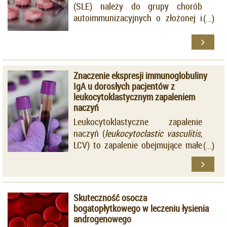
(SLE) należy do grupy chorób
autoimmunizacyjnych o złożonej i
nie do końca poznanej etiologii. W
przebiegu choroby występują
okresy remisji i zaostrzeń,
występujących pod wpływem m. in.
Znaczenie ekspresji immunoglobuliny
stresu, infekcji, ekspozycji na UV
IgA u dorosłych pacjentów z
oraz leków. Spośród wielu
leukocytoklastycznym zapaleniem
odrębnych postaci klinicznych
naczyń
tocznia, podtypem najczęściej
Leukocytoklastyczne zapalenie
prowokowanym przez leki jest
naczyń (
leukocytoclastic vasculitis
,
postać podostra (
subacute
LCV) to zapalenie obejmujące małe
cutaneous lupus erythematosus
,
naczynia, w którego patogenezie
SCLE).
istotną rolę ogrywają zaburzenia
immunologiczne, takie jak
powstawanie kompleksów
Skuteczność osocza
immunologicznych. Wyniki
bogatopłytkowego w leczeniu łysienia
dostępnych badań wskazują, że typ
androgenowego
LCV z udziałem immunoglobuliny