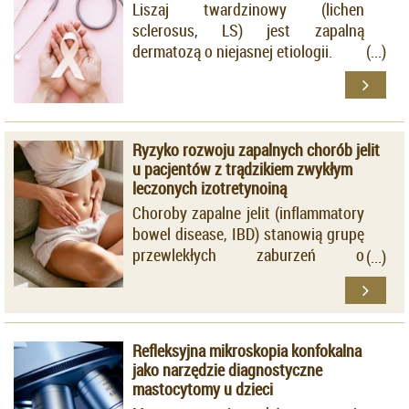
Liszaj twardzinowy (lichen
sclerosus, LS) jest zapalną
dermatozą o niejasnej etiologii.
Ryzyko rozwoju zapalnych chorób jelit
u pacjentów z trądzikiem zwykłym
leczonych izotretynoiną
Choroby zapalne jelit (inflammatory
bowel disease, IBD) stanowią grupę
przewlekłych zaburzeń o
charakterze autoimmunologicznym,
które cechuje wieloletni przebieg z
okresami zaostrzeń i remisji.
Refleksyjna mikroskopia konfokalna
jako narzędzie diagnostyczne
mastocytomy u dzieci