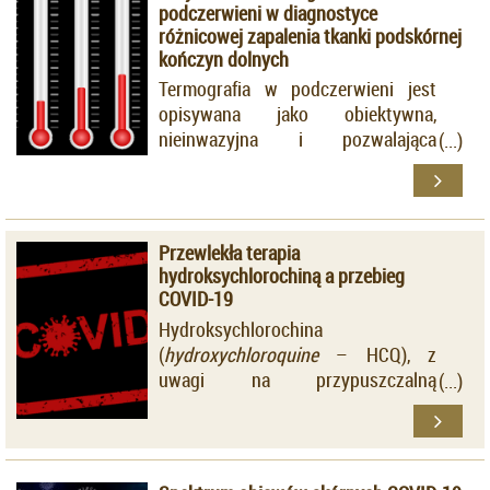
podczerwieni w diagnostyce
różnicowej zapalenia tkanki podskórnej
kończyn dolnych
Termografia w podczerwieni jest
opisywana jako obiektywna,
nieinwazyjna i pozwalająca
oszczędzać czas metoda
różnicowania zapalenia tkanki
podskórnej (
cellulitis
).
Przewlekła terapia
hydroksychlorochiną a przebieg
COVID-19
Hydroksychlorochina
(
hydroxychloroquine
– HCQ), z
uwagi na przypuszczalną
skuteczność w leczeniu infekcji
COVID-19, przez krótki okres
pandemii koronawirusa SARS-CoV-
2 była przedmiotem