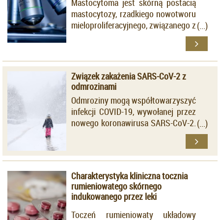
Mastocytoma jest skórną postacią
mastocytozy, rzadkiego nowotworu
mieloproliferacyjnego, związanego z
klonalnym rozrostem
nieprawidłowych komórek
tucznych. Choroba najczęściej
dotyczy pacjentów pediatrycznych,
Związek zakażenia SARS-CoV-2 z
a złotym standardem
odmrozinami
diagnostycznym jest badanie
Odmroziny mogą współtowarzyszyć
histopatologiczne.
infekcji COVID-19, wywołanej przez
nowego koronawirusa SARS-CoV-2.
Zmiany najczęściej pojawiają się u
osób młodych.
Charakterystyka kliniczna tocznia
rumieniowatego skórnego
indukowanego przez leki
Toczeń rumieniowaty układowy