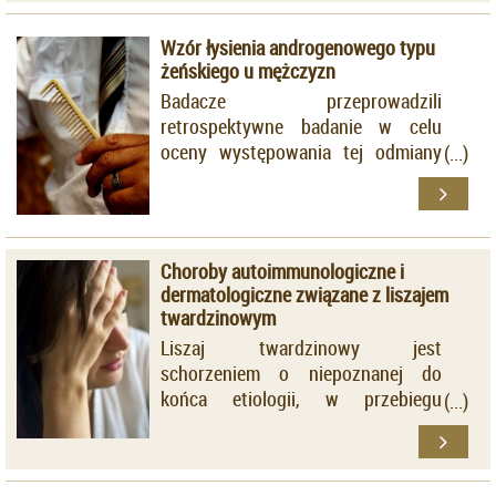
Wzór łysienia androgenowego typu
żeńskiego u mężczyzn
Badacze przeprowadzili
retrospektywne badanie w celu
oceny występowania tej odmiany
łysienia wśród pacjentów płci
męskiej.
Choroby autoimmunologiczne i
dermatologiczne związane z liszajem
twardzinowym
Liszaj twardzinowy jest
schorzeniem o niepoznanej do
końca etiologii, w przebiegu
którego dochodzi do rozwoju
przewlekłego stanu zapalnego
skóry.