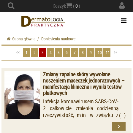
Actio
Koszyk
(
0
)
navig
Togg
navi
Strona główna
/
Doniesienia naukowe
1
2
3
4
5
6
7
8
9
10
11
Zmiany zapalne skóry wywołane
noszeniem maseczek jednorazowych –
manifestacja kliniczna i wyniki testów
płatkowych
Infekcja koronawirusem SARS-CoV-
2 całkowicie zmieniła codzienną
rzeczywistość, m.in. w związku z
nakazem zasłaniania nosa i ust i
noszeniem maseczek.