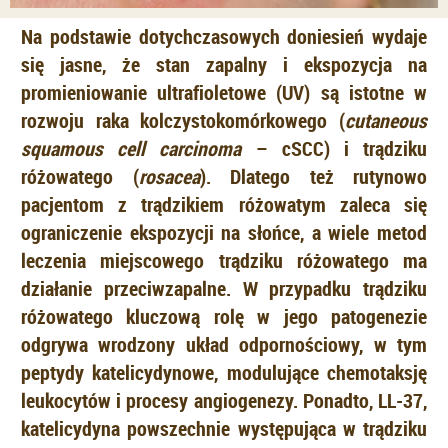
Na podstawie dotychczasowych doniesień wydaje
się jasne, że stan zapalny i ekspozycja na
promieniowanie ultrafioletowe (UV) są istotne w
rozwoju raka kolczystokomórkowego (
cutaneous
squamous cell carcinoma
– cSCC) i trądziku
różowatego (
rosacea
). Dlatego też rutynowo
pacjentom z trądzikiem różowatym zaleca się
ograniczenie ekspozycji na słońce, a wiele metod
leczenia miejscowego trądziku różowatego ma
działanie przeciwzapalne. W przypadku trądziku
różowatego kluczową rolę w jego patogenezie
odgrywa wrodzony układ odpornościowy, w tym
peptydy katelicydynowe, modulujące chemotaksję
leukocytów i procesy angiogenezy. Ponadto, LL-37,
katelicydyna powszechnie występująca w trądziku