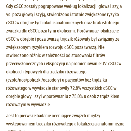
Gdy cSCC zostały pogrupowane według lokalizacji: głowa i szyja
vs. poza głową i szyją, stwierdzono istotnie zwiększone ryzyko
cSCC w obrębie tych okolic anatomicznych oraz brak istotnego
związku dla cSCC poza tymi okolicami. Porównując lokalizacje
cSCC w obrębie i poza twarzą, trądzik różowaty był związany ze
zwiększonym ryzykiem rozwoju cSCC poza twarzą. Nie
stwierdzono różnic w zależności od stosowania filtrów
przeciwsłonecznych i ekspozycji na promieniowanie UV. cSCC w
okolicach typowych dla trądziku różowatego
(czoło/nos/policzki/oczodoły) u pacjentów bez trądziku
różowatego w wywiadzie stanowiły 72,8% wszystkich cSCC w
obrębie głowy i szyi w porównaniu z 75,0% u osób z trądzikiem
różowatym w wywiadzie.
Jest to pierwsze badanie oceniające związek między
występowaniem trądziku różowatego a lokalizacją anatommiczną