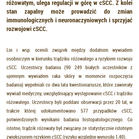
różowatym, ulega regulacji w górę w cSCC. Z kolei
stan zapalny może prowadzić do zmian
immunologicznych i neuronaczyniowych i sprzyjać
rozwojowi cSCC.
Lin i wsp. ocenili związek między dodatnim wywiadem
osobniczym w kierunku trądziku różowatego a ryzykiem rozwoju
cSCC. Uczestnicy badania (90 249 białych uczestników z
ujemnym wywiadem raka skóry w momencie rozpoczęcia
badania) wypełniali co dwa lata kwestionariusze, które zawierały
wywiad medyczny, uwzględniający występowanie cSCC i trądziku
różowatego. Uczestnicy byli poddani obserwacji przez 20 lat, w
trakcie której udokumentowano 577 przypadków cSCC,
potwierdzonych wynikami badania histopatologicznego. Co
istotne, trądzik różowaty był związany ze statystycznie istotnym
zwiększonym ryzykiem cSCC (ryzyko względne wynosiło 1,40).