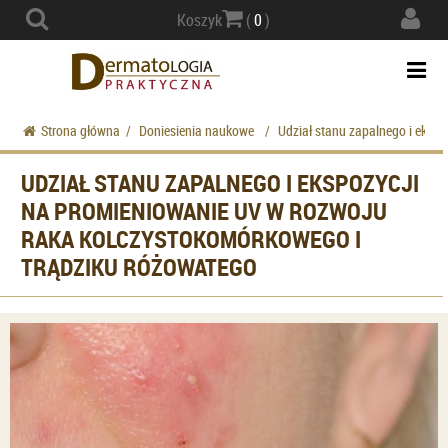
Actio
Koszyk
(
0
)
navig
Togg
navi
Strona główna
/
Doniesienia naukowe
/
Udział stanu zapalnego i eksp
UDZIAŁ STANU ZAPALNEGO I EKSPOZYCJI
NA PROMIENIOWANIE UV W ROZWOJU
RAKA KOLCZYSTOKOMÓRKOWEGO I
TRĄDZIKU RÓŻOWATEGO