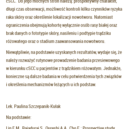
cSCC. Do jego mocnych stron należą: prospektywny charakter,
długi czas obserwacji, możliwość kontroli kilku czynników ryzyka
raka skóry oraz określenie lokalizacji nowotworu. Natomiast
ograniczenia obejmują kohortę wyłącznie osób rasy białej oraz
brak danych o fototypie skóry, nasileniu i podtypie trądziku
różowatego oraz o stadium zaawansowania nowotworu.
Niewątpliwie, na podstawie uzyskanych rezultatów, wydaje się, że
należy rozważyć rutynowe prowadzenie badania przesiewowego
w kierunku cSCC u pacjentów z trądzikiem różowatym. Jednakże,
konieczne są dalsze badania w celu potwierdzenia tych związków
i określenia mechanizmów leżących u ich podstaw.
Lek. Paulina Szczepanik-Kułak
Na podstawie:
Lin E.M., Rajadurai S., Qureshi A.A., Cho E.: Prospective study