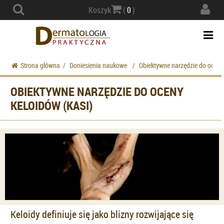
Actio
Koszyk
(
0
)
navig
Togg
navi
Strona główna
/
Doniesienia naukowe
/
Obiektywne narzędzie do oceny
OBIEKTYWNE NARZĘDZIE DO OCENY
KELOIDÓW (KASI)
Keloidy definiuje się jako blizny rozwijające się