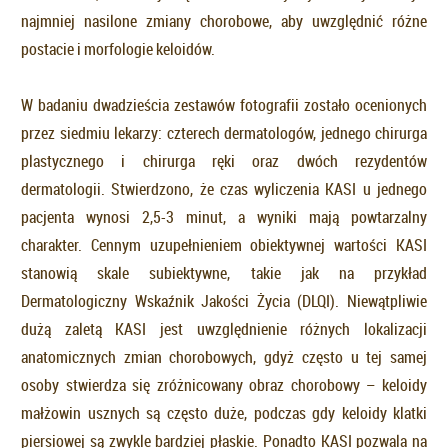
najmniej nasilone zmiany chorobowe, aby uwzględnić różne
postacie i morfologie keloidów.
W badaniu dwadzieścia zestawów fotografii zostało ocenionych
przez siedmiu lekarzy: czterech dermatologów, jednego chirurga
plastycznego i chirurga ręki oraz dwóch rezydentów
dermatologii. Stwierdzono, że czas wyliczenia KASI u jednego
pacjenta wynosi 2,5-3 minut, a wyniki mają powtarzalny
charakter. Cennym uzupełnieniem obiektywnej wartości KASI
stanowią skale subiektywne, takie jak na przykład
Dermatologiczny Wskaźnik Jakości Życia (DLQI). Niewątpliwie
dużą zaletą KASI jest uwzględnienie różnych lokalizacji
anatomicznych zmian chorobowych, gdyż często u tej samej
osoby stwierdza się zróżnicowany obraz chorobowy – keloidy
małżowin usznych są często duże, podczas gdy keloidy klatki
piersiowej są zwykle bardziej płaskie. Ponadto KASI pozwala na