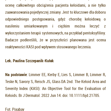
ocenę całkowitego obciążenia pacjenta keloidami, a nie tylko
zaawansowania pojedynczej zmiany. Jest to kluczowe dla doboru
odpowiedniego postępowania, gdyż chorobę keloidową o
nasileniu umiarkowanym i ciężkim można leczyć z
wykorzystaniem terapii systemowych, na przykład pentoksyfiliny.
Badacze podkreślili, że w przyszłości planowana jest ocena
reaktywności KASI pod wpływem stosowanego leczenia.
Lek. Paulina Szczepanik-Kułak
Na podstawie
: Limmer EE, Kerby E, Lies S, Limmer B, Limmer R,
Teske N, Savory S, Reisch JS, Glass DA 2nd. The Keloid Area and
Severity Index (KASI): An Objective Tool for the Evaluation of
Keloids. Br J Dermatol. 2022 Jun 14. doi: 10.1111/bjd.21705.
Fot. Pixabay