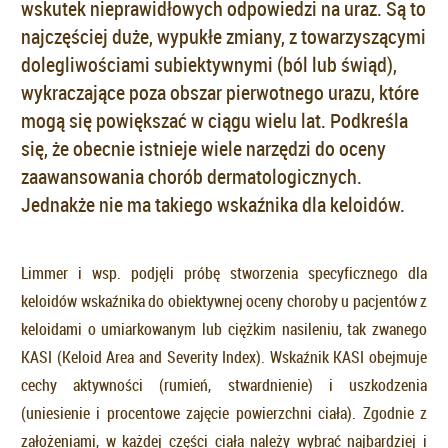
wskutek nieprawidłowych odpowiedzi na uraz. Są to
najczęściej duże, wypukłe zmiany, z towarzyszącymi
dolegliwościami subiektywnymi (ból lub świąd),
wykraczające poza obszar pierwotnego urazu, które
mogą się powiększać w ciągu wielu lat. Podkreśla
się, że obecnie istnieje wiele narzędzi do oceny
zaawansowania chorób dermatologicznych.
Jednakże nie ma takiego wskaźnika dla keloidów.
Limmer i wsp. podjęli próbę stworzenia specyficznego dla
keloidów wskaźnika do obiektywnej oceny choroby u pacjentów z
keloidami o umiarkowanym lub ciężkim nasileniu, tak zwanego
KASI (Keloid Area and Severity Index). Wskaźnik KASI obejmuje
cechy aktywności (rumień, stwardnienie) i uszkodzenia
(uniesienie i procentowe zajęcie powierzchni ciała). Zgodnie z
założeniami, w każdej części ciała należy wybrać najbardziej i