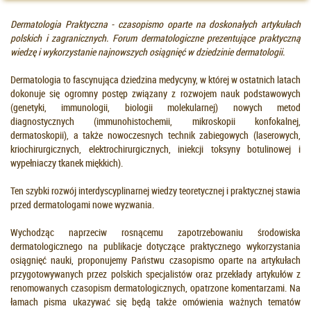
Dermatologia Praktyczna - czasopismo oparte na doskonałych artykułach
polskich i zagranicznych. Forum dermatologiczne prezentujące praktyczną
wiedzę i wykorzystanie najnowszych osiągnięć w dziedzinie dermatologii.
Dermatologia to fascynująca dziedzina medycyny, w której w ostatnich latach
dokonuje się ogromny postęp związany z rozwojem nauk podstawowych
(genetyki, immunologii, biologii molekularnej) nowych metod
diagnostycznych (immunohistochemii, mikroskopii konfokalnej,
dermatoskopii), a także nowoczesnych technik zabiegowych (laserowych,
kriochirurgicznych, elektrochirurgicznych, iniekcji toksyny botulinowej i
wypełniaczy tkanek miękkich).
Ten szybki rozwój interdyscyplinarnej wiedzy teoretycznej i praktycznej stawia
przed dermatologami nowe wyzwania.
Wychodząc naprzeciw rosnącemu zapotrzebowaniu środowiska
dermatologicznego na publikacje dotyczące praktycznego wykorzystania
osiągnięć nauki, proponujemy Państwu czasopismo oparte na artykułach
przygotowywanych przez polskich specjalistów oraz przekłady artykułów z
renomowanych czasopism dermatologicznych, opatrzone komentarzami. Na
łamach pisma ukazywać się będą także omówienia ważnych tematów