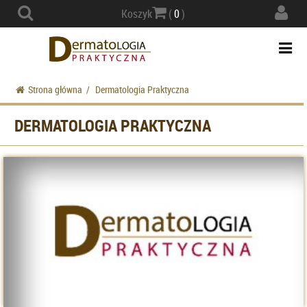
Actio
Koszyk
(
0
)
navig
Togg
navi
Strona główna
/
Dermatologia Praktyczna
DERMATOLOGIA PRAKTYCZNA