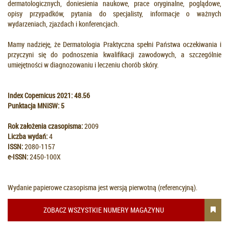
dermatologicznych, doniesienia naukowe, prace oryginalne, poglądowe,
opisy przypadków, pytania do specjalisty, informacje o ważnych
wydarzeniach, zjazdach i konferencjach.
Mamy nadzieję, że Dermatologia Praktyczna spełni Państwa oczekiwania i
przyczyni się do podnoszenia kwalifikacji zawodowych, a szczególnie
umiejętności w diagnozowaniu i leczeniu chorób skóry.
Index Copernicus 2021:
48.56
Punktacja MNiSW: 5
Rok założenia czasopisma:
2009
Liczba wydań:
4
ISSN:
2080-1157
e-ISSN:
2450-100X
Wydanie papierowe czasopisma jest wersją pierwotną (referencyjną).
ZOBACZ WSZYSTKIE NUMERY MAGAZYNU