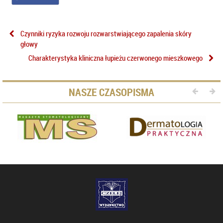
Czynniki ryzyka rozwoju rozwarstwiającego zapalenia skóry
głowy
Charakterystyka kliniczna łupieżu czerwonego mieszkowego
NASZE CZASOPISMA