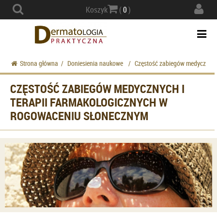
Actio
Koszyk
(
0
)
navig
Togg
navi
Strona główna
/
Doniesienia naukowe
/
Częstość zabiegów medycznych 
CZĘSTOŚĆ ZABIEGÓW MEDYCZNYCH I
TERAPII FARMAKOLOGICZNYCH W
ROGOWACENIU SŁONECZNYM