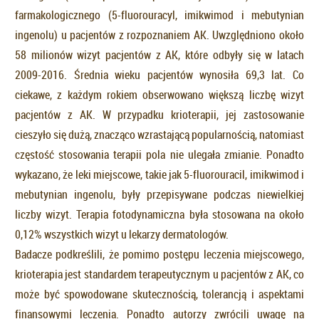
farmakologicznego (5-fluorouracyl, imikwimod i mebutynian
ingenolu) u pacjentów z rozpoznaniem AK. Uwzględniono około
58 milionów wizyt pacjentów z AK, które odbyły się w latach
2009-2016. Średnia wieku pacjentów wynosiła 69,3 lat. Co
ciekawe, z każdym rokiem obserwowano większą liczbę wizyt
pacjentów z AK. W przypadku krioterapii, jej zastosowanie
cieszyło się dużą, znacząco wzrastającą popularnością, natomiast
częstość stosowania terapii pola nie ulegała zmianie. Ponadto
wykazano, że leki miejscowe, takie jak 5-fluorouracil, imikwimod i
mebutynian ingenolu, były przepisywane podczas niewielkiej
liczby wizyt. Terapia fotodynamiczna była stosowana na około
0,12% wszystkich wizyt u lekarzy dermatologów.
Badacze podkreślili, że pomimo postępu leczenia miejscowego,
krioterapia jest standardem terapeutycznym u pacjentów z AK, co
może być spowodowane skutecznością, tolerancją i aspektami
finansowymi leczenia. Ponadto autorzy zwrócili uwagę na