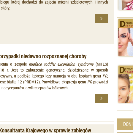
biegu której dochodzi do zajęcia mięśni szkieletowych i innych
skóry.
 przypadki niedawno rozpoznanej choroby
sienia o zespole
midface toddler excoriation syndrome
(MiTES)
8 r. Jest to zaburzenie genetyczne, dziedziczone w sposób
esywny, u podłoża którego leży mutacja w obu kopiach genu
PR
,
enę białka 12 (PRDM12). Prawidłowa ekspresja genu
PR
prowadzi
 nocyceptorów, czyli receptorów bólowych.
DONI
Konsultanta Krajowego w sprawie zabiegów