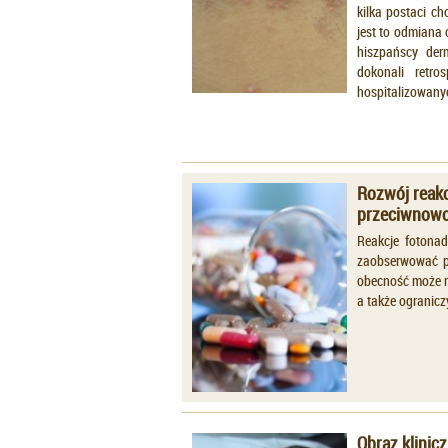
kilka postaci ch
jest to odmiana
hiszpańscy der
dokonali retro
hospitalizowanyc
Rozwój reakc
przeciwnow
Reakcje fotonad
zaobserwować po
obecność może n
a także ogranicz
Obraz klinic