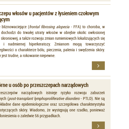
zczepu włosów u pacjentów z łysieniem czołowym
jącym
 bliznowaciejące (
frontal fibrosing alopecia
- FFA) to choroba, w
j dochodzi do trwałej utraty włosów w obrębie okolic owłosionej
i skroniowej, a także rozwoju zmian rumieniowych lokalizujących się
o i nadmiernej hiperkeratozy. Zmianom mogą towarzyszyć
gliwości o charakterze bólu, pieczenia, palenia i swędzenia skóry.
 jest trudne, a rokowanie niepewne.
kórne u osób po przeszczepach narządowych
eszczepów narządowych istnieje ryzyko rozwoju zaburzeń
nych (
post-transplant lymphoproliferative disorders
- PTLD). Nie są
kładne dane epidemiologiczne oraz szczegółowa charakterystyka
otyczących skóry. Wiadomo, że występują one rzadko, ponieważ
 doniesienia o zaledwie 56 przypadkach.