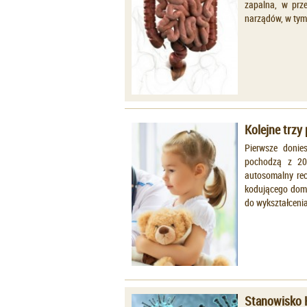
zapalna, w prze
narządów, w tym 
Kolejne trzy
Pierwsze donie
pochodzą z 201
autosomalny rec
kodującego dom
do wykształcenia
Stanowisko 