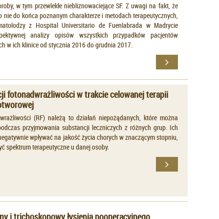
oroby, w tym przewlekłe niebliznowaciejące SF. Z uwagi na fakt, że
 o nie do końca poznanym charakterze i metodach terapeutycznych,
matolodzy z Hospital Universitario de Fuenlabrada w Madrycie
spektywnej analizy opisów wszystkich przypadków pacjentów
h w ich klinice od stycznia 2016 do grudnia 2017.
ji fotonadwrażliwości w trakcie celowanej terapii
otworowej
wrażliwości (RF) należą to działań niepożądanych, które można
dczas przyjmowania substancji leczniczych z różnych grup. Ich
egatywnie wpływać na jakość życia chorych w znaczącym stopniu,
yć spektrum terapeutyczne u danej osoby.
zny i trichoskopowy łysienia pooperacyjnego