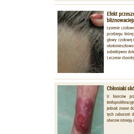
Efekt przes
bliznowacie
Łysienie czołowe
przebiegu które
głowy: czołowej 
okołomieszkow
subiektywne dole
Leczenie choroby
Chłoniaki s
U biorców prz
limfoproliferacyj
jednak znane do
tych zaburzeń d
obecnie istnieją