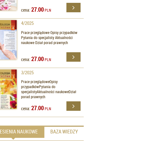
27.00
cena:
PLN
4/2025
Prace przeglądowe Opisy przypadków
Pytania do specjalisty Aktualności
naukowe Dział porad prawnych
27.00
cena:
PLN
3/2025
Prace przeglądoweOpisy
przypadkówPytania do
specjalistyAktualności naukoweDział
porad prawnych
27.00
cena:
PLN
ESIENIA NAUKOWE
BAZA WIEDZY