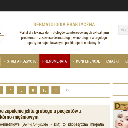
DERMATOLOGIA PRAKTYCZNA
Portal dla lekarzy dermatologów zainteresowanych aktualnymi
problemami z zakresu dermatologii, wenerologii i alergologii
oparty na najciekawszych publikacjach naukowych.
STREFA ROZWOJU
PRENUMERATA
KONFERENCJE
KSIĄŻKI
K
7
8
9
10
11
 zapalenie jelita grubego u pacjentów z
skórno-mięśniowym
no-mięśniowe (
dermatomyositis
- DM) to idiopatyczna miopatia