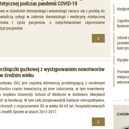
tetycznej podczas pandemii COVID-19
Nadpotl
wy w dziedzinie dermatologii i wenerologii zwraca się z prośbą do
 świadczą usługi w zakresie dermatologii i medycyny estetycznej
Zapaln
zdrowia i życia pacjentów, o natychmiastowe zaprzestanie
łysien
izyt pacjentów.
Udział 
promie
kolczy
Ryzyko 
erzbiączki guzkowej z występowaniem nowotworów
Porówna
 w średnim wieku
miejsco
wiruso
uzkowa (ŚG) jest zapalną dermatozą przebiegającą z nasilonym
Bardzo często towarzyszą jej inne zaburzenia, w tym nowotwory.
 Hopkins University School of Medicine w Baltimore, Maryland
ić tę korelację. W tym celu przeprowadzili badanie retrospektywne,
RE
5 chorych z rozpoznaniem ŚG w wieku 40-69 lat, hospitalizowanych
 Health System w latach 2013-2017.