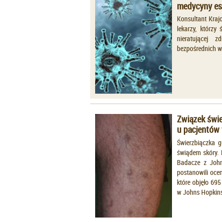
medycyny es
Konsultant Krajo
lekarzy, którzy
nieratującej 
bezpośrednich w
Związek świ
u pacjentów
Świerzbiączka g
świądem skóry. 
Badacze z John
postanowili ocen
które objęło 69
w Johns Hopkins