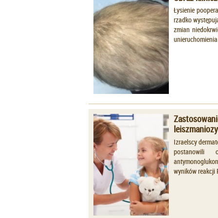
Łysienie poopera
rzadko występują
zmian niedokrwi
unieruchomienia g
Zastosowani
leiszmaniozy
Izraelscy dermat
postanowili 
antymonoglukon
wyników reakcji 