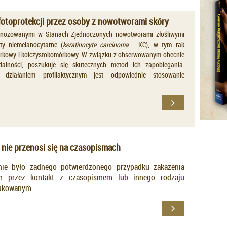
otoprotekcji przez osoby z nowotworami skóry
agnozowanymi w Stanach Zjednoczonych nowotworami złośliwymi
ty niemelanocytarne (
keratinocyte carcinoma
- KC), w tym rak
kowy i kolczystokomórkowy. W związku z obserwowanym obecnie
alności, poszukuje się skutecznych metod ich zapobiegania.
m działaniem profilaktycznym jest odpowiednie stosowanie
nie przenosi się na czasopismach
nie było żadnego potwierdzonego przypadku zakażenia
m przez kontakt z czasopismem lub innego rodzaju
rukowanym.