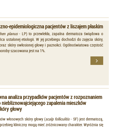
iczno-epidemiologiczna pacjentów z liszajem płaskim
chen planus
- LP) to przewlekła, zapalna dermatoza świądowa o
ca ustalonej etiologii. W jej przebiegu dochodzi do zajęcia skóry,
oraz skóry owłosionej głowy i paznokci. Ogólnoświatowa częstość
oroby szacowana jest na 1%.
wna analiza przypadków pacjentów z rozpoznaniem
 niebliznowajciejącego zapalenia mieszków
kóry głowy
ków włosowych skóry głowy (
scalp folliculitis
- SF) jest dermatozą,
 i przebieg kliniczny mogą mieć zróżnicowany charakter. Wyróżnia się