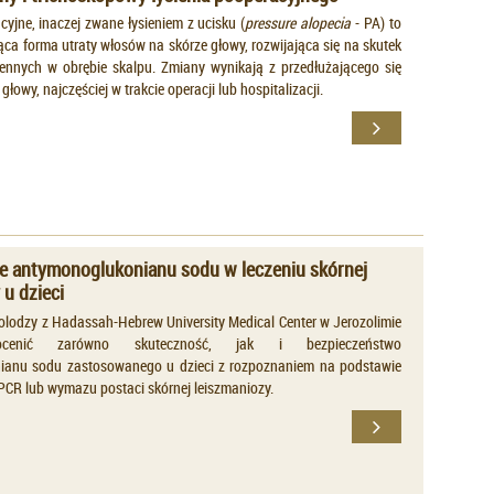
cyjne, inaczej zwane łysieniem z ucisku (
pressure alopecia
- PA) to
ca forma utraty włosów na skórze głowy, rozwijająca się na skutek
ennych w obrębie skalpu. Zmiany wynikają z przedłużającego się
łowy, najczęściej w trakcie operacji lub hospitalizacji.
e antymonoglukonianu sodu w leczeniu skórnej
 u dzieci
olodzy z Hadassah-Hebrew University Medical Center w Jerozolimie
ocenić zarówno skuteczność, jak i bezpieczeństwo
ianu sodu zastosowanego u dzieci z rozpoznaniem na podstawie
PCR lub wymazu postaci skórnej leiszmaniozy.