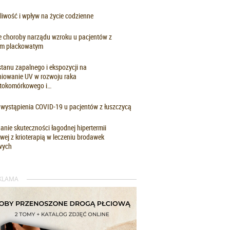
iwość i wpływ na życie codzienne
e choroby narządu wzroku u pacjentów z
iem plackowatym
stanu zapalnego i ekspozycji na
niowanie UV w rozwoju raka
stokomórkowego i…
wystąpienia COVID-19 u pacjentów z łuszczycą
nie skuteczności łagodnej hipertermii
wej z krioterapią w leczeniu brodawek
wych
KLAMA