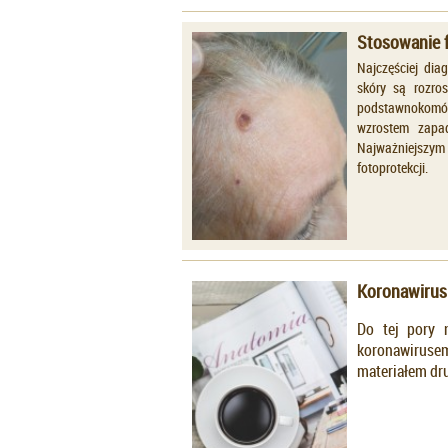
Stosowanie f
Najczęściej di
skóry są rozros
podstawnokomór
wzrostem zapad
Najważniejszy
fotoprotekcji.
Koronawirus 
Do tej pory 
koronawiruse
materiałem d