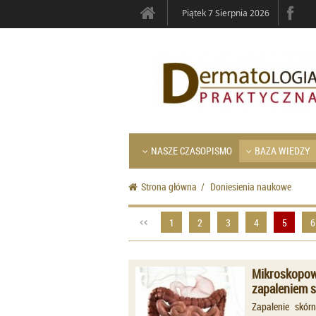
Piątek 7 Sierpnia 2026
NASZE CZASOPISMO
BAZA WIEDZY
Strona główna
/
Doniesienia naukowe
1
2
3
4
5
6
Mikroskopowe
zapaleniem 
Zapalenie skór