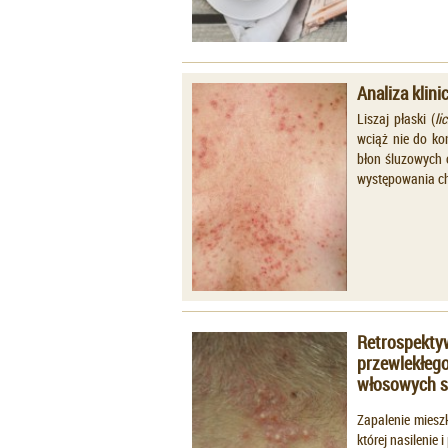
Analiza klin
Liszaj płaski (
li
wciąż nie do koń
błon śluzowych 
występowania ch
Retrospekty
przewlekłego
włosowych s
Zapalenie miesz
której nasilenie