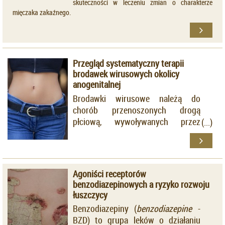
skuteczności w leczeniu zmian o charakterze
mięczaka zakaźnego.
Przegląd systematyczny terapii
brodawek wirusowych okolicy
anogenitalnej
Brodawki wirusowe należą do
chorób przenoszonych drogą
płciową, wywoływanych przez
wirusy z grupy HPV. Chociaż
istnieje wiele metod ich leczenia, jak
dotąd nie ustalono zalecanej
kolejności ich stosowania.
Agoniści receptorów
benzodiazepinowych a ryzyko rozwoju
łuszczycy
Benzodiazepiny (
benzodiazepine
-
BZD) to grupa leków o działaniu