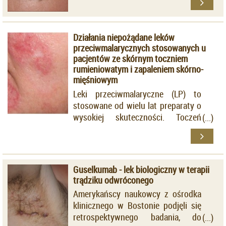
bliznowacenia. Wyróżnia się kilka
odmian choroby, różniących się
morfologią zmian i rokowaniem dla
Działania niepożądane leków
pacjentów. Etiopatogeneza w pełni
przeciwmalarycznych stosowanych u
nie została poznana. W związku z
pacjentów ze skórnym toczniem
brakiem dostatecznie skutecznego
rumieniowatym i zapaleniem skórno-
leczenia, podejmuje się wiele prób
mięśniowym
terapii. Jedną z nich jest
Leki przeciwmalaryczne (LP) to
stosowanie simwastatyny oraz
stosowane od wielu lat preparaty o
ezetymibu (S/E) doustnie.
wysokiej skuteczności. Toczeń
rumieniowaty, porfiria skórna
późna, polimorficzne osutki
świetlne, zapalenie skórno-
mięśniowe, sarkoidoza, ziarniniak
Guselkumab - lek biologiczny w terapii
obrączkowaty, liszaj płaski to
trądziku odwróconego
niektóre ze
Amerykańscy naukowcy z ośrodka
schorzeń dermatologicznych, w
klinicznego w Bostonie podjęli się
których istnieją wskazania do
retrospektywnego badania, do
włączenia LP.