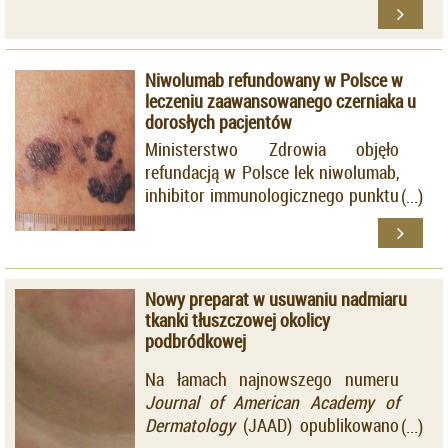
farmaceutyczna nie rezygnuje
aktywności enzymu fosfodiesterazy
jednak z inhibitorów kinaz
4. Metotreksat jest jednym z
tyrozynowych w terapii tej
najskutecznieszych, tradycyjnych
dermatozy. Ostatnio opublikowano
Niwolumab refundowany w Polsce w
leków w terapii łuszczycy,
wyniki badań klinicznych 2 fazy nad
leczeniu zaawansowanego czerniaka u
stosowanym w tym wskazaniu od
nowym lekiem z tej grupy -
dorosłych pacjentów
wielu lat jako standardowe leczenie
baricitinibem.
Ministerstwo Zdrowia objęło
systemowe pierwszego rzutu.
refundacją w Polsce lek niwolumab,
Dotychczas brakowało badań
inhibitor immunologicznego punktu
klinicznych, które porównywałyby
kontrolnego PD-1, w ramach
skuteczność metotreksatu i
programu lekowego w leczeniu
apremilastu w terapii tej dermatozy.
zaawansowanego czerniaka.
Nowy preparat w usuwaniu nadmiaru
tkanki tłuszczowej okolicy
podbródkowej
Na łamach najnowszego numeru
Journal of
American Academy of
Dermatology
(JAAD) opublikowano
wyniki badania klinicznego, w