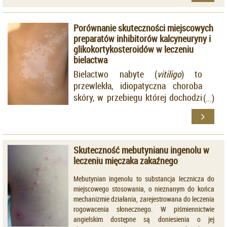
bezpieczeństwa sekukinumabu oraz
ustekinumabu stosowanych u
Porównanie skuteczności miejscowych
pacjentów z rozpoznaniem
preparatów inhibitorów kalcyneuryny i
umiarkowanej i ciężkiej łuszczycy
glikokortykosteroidów w leczeniu
pospolitej.
bielactwa
Bielactwo nabyte (
vitiligo
) to
przewlekła, idiopatyczna choroba
skóry, w przebiegu której dochodzi
do pojawiania się na skórze
odbarwionych plam. Istnieje wiele
sposobów leczenia bielactwa
nabytego, wśród nich wymienia się
Skuteczność mebutynianu ingenolu w
metody farmakologiczne,
leczeniu mięczaka zakaźnego
chirurgiczne oraz
światłolecznictwo.
Mebutynian ingenolu to substancja lecznicza do
miejscowego stosowania, o nieznanym do końca
mechanizmie działania, zarejestrowana do leczenia
rogowacenia słonecznego. W piśmiennictwie
angielskim dostępne są doniesienia o jej