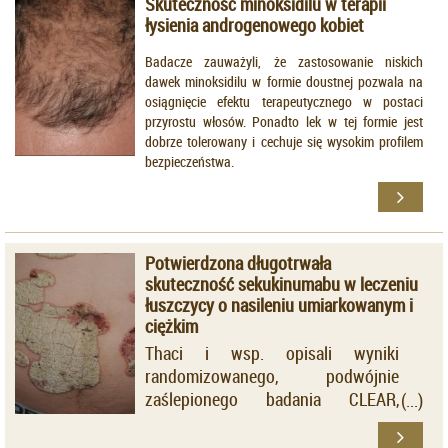
Skuteczność minoksidilu w terapii
CoV-2." !
łysienia androgenowego kobiet
Badacze zauważyli, że zastosowanie niskich
dawek minoksidilu w formie doustnej pozwala na
osiągnięcie efektu terapeutycznego w postaci
przyrostu włosów. Ponadto lek w tej formie jest
dobrze tolerowany i cechuje się wysokim profilem
bezpieczeństwa.
Potwierdzona długotrwała
skuteczność sekukinumabu w leczeniu
łuszczycy o nasileniu umiarkowanym i
ciężkim
Thaci i wsp. opisali wyniki
randomizowanego, podwójnie
zaślepionego badania CLEAR,
którego celem była ocena
porównawcza skuteczności i