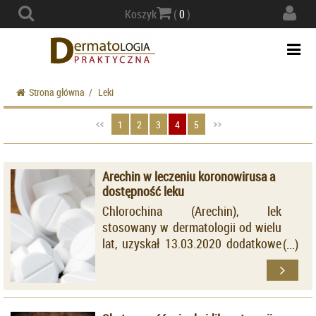
Actio
Koszyk
(
0
)
navig
Togg
navi
Strona główna
/
Leki
1
2
3
4
5
Arechin w leczeniu koronowirusa a
dostępność leku
Chlorochina (Arechin), lek
stosowany w dermatologii od wielu
lat, uzyskał 13.03.2020 dodatkowe
wskazanie rejestracyjne: "Leczenie
wspomagające w zakażeniach
koronowirusami typu beta takich
jak SARS-CoV, MERSCoV i SARS-