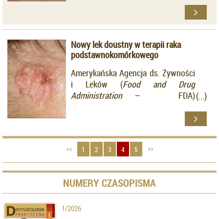
którym testowano ATX-101,
pochodną kwasu deoksycholowego
w redukowaniu nadmiaru tkanki
Nowy lek doustny w terapii raka
tłuszczowej w okolicy
podstawnokomórkowego
podbródkowej.
Amerykańska Agencja ds. Żywności
i Leków (
Food and Drug
Administration
− FDA)
zaaprobowała nowy lek doustny w
terapii miejscowo zaawansowanego
raka podstawnokomórkowego
(
basal cell carcinoma
− BCC).
1
2
3
4
5
Sonidegib (Odomzo®)
wyprodukowało szwajcarskie
konsorcjum farmaceutyczne
NUMERY CZASOPISMA
Novartis.
1/2026