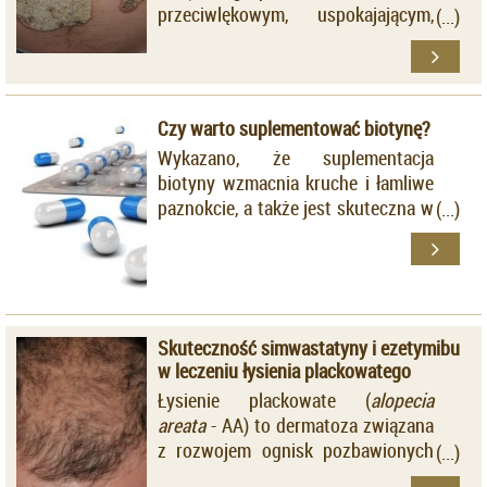
przeciwlękowym, uspokajającym,
nasennym, przeciwdrgawkowym,
miorelaksacyjnym i amnestycznym.
Działanie benzodiazepin polega na
łączeniu się z receptorem
Czy warto suplementować biotynę?
benzodiazepinowym, który jest
Wykazano, że suplementacja
częścią większego kompleksu
biotyny wzmacnia kruche i łamliwe
receptorowego, tak
paznokcie, a także jest skuteczna w
zwanego receptora GABA-
przypadkach trachyonychii lub
ergicznego.
deformacji płytek paznokciowych,
spowodowanych ich nawykowym
uszkadzaniem. Nie ma
wiarygodnych danych o jej wpływie
Skuteczność simwastatyny i ezetymibu
na paznokcie zdrowe, niezmienione
w leczeniu łysienia plackowatego
chorobowo.
Łysienie plackowate (
alopecia
areata
- AA) to dermatoza związana
z rozwojem ognisk pozbawionych
włosów, bez towarzyszącego