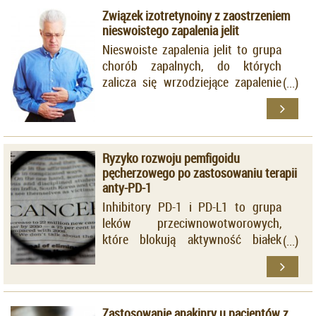
Związek izotretynoiny z zaostrzeniem
nieswoistego zapalenia jelit
Nieswoiste zapalenia jelit to grupa
chorób zapalnych, do których
zalicza się wrzodziejące zapalenie
jelita grubego, chorobę
Leśniowskiego-Crohna oraz
nieokreślone zapalenie okrężnicy.
Ich wspólnym mianownikiem są
Ryzyko rozwoju pemfigoidu
zmiany i owrzodzenia ścian
pęcherzowego po zastosowaniu terapii
przewodu pokarmowego oraz
anty-PD-1
nawracające, przewlekłe biegunki.
Inhibitory PD-1 i PD-L1 to grupa
leków przeciwnowotworowych,
które blokują aktywność białek
punktów kontrolnych obecnych na
powierzchni komórek.
Zastosowanie anakinry u pacjentów z