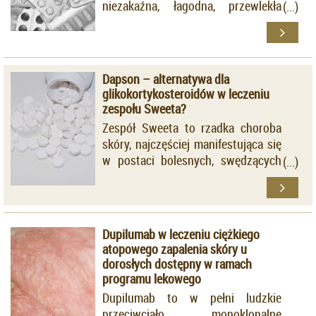
niezakaźna, łagodna, przewlekła
choroba ziarniniakowa skóry o
wciąż nie do końca poznanej
etiologii.
Dapson – alternatywa dla
glikokortykosteroidów w leczeniu
zespołu Sweeta?
Zespół Sweeta to rzadka choroba
skóry, najczęściej manifestująca się
w postaci bolesnych, swędzących
zmian rumieniowo-grudkowych,
którym w obrazie
histopatologicznym odpowiadają
gęste nacieki neutrofilowe
Dupilumab w leczeniu ciężkiego
zlokalizowane w górnych partiach
atopowego zapalenia skóry u
skóry właściwej.
dorosłych dostępny w ramach
programu lekowego
Dupilumab to w pełni ludzkie
przeciwciało monoklonalne