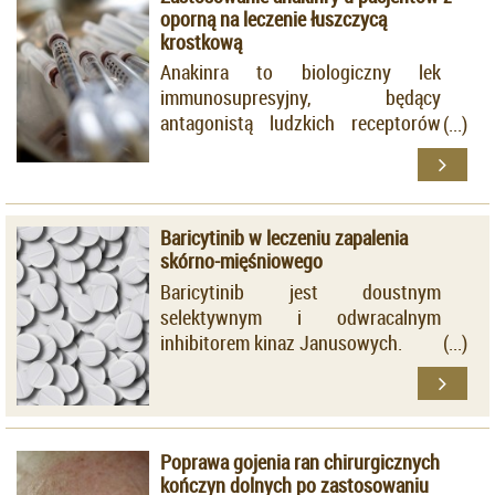
oporną na leczenie łuszczycą
krostkową
Anakinra to biologiczny lek
immunosupresyjny, będący
antagonistą ludzkich receptorów
interleukiny-1 (IL-1).
Baricytinib w leczeniu zapalenia
skórno-mięśniowego
Baricytinib jest doustnym
selektywnym i odwracalnym
inhibitorem kinaz Janusowych.
Poprawa gojenia ran chirurgicznych
kończyn dolnych po zastosowaniu