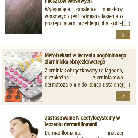
mieszków włosowych
Wyłysiające zapalenie mieszków
włosowych jest odmianą łysienia o
postępującym przebiegu, dla której
charakterystyczna jest utrata
włosów połączona z
bliznowaceniem okolic mieszków
włosowych.
Metotreksat w leczeniu uogólnionego
ziarniniaka obrączkowatego
Ziarniniak obrączkowaty to łagodna,
niezakaźna ziarniniakowa
dermatoza o nie do końca ustalonej
etiologii, która najczęściej ma
łagodne nasilenie i ustępuje
samoistnie.
Zastosowanie N-acetylocysteiny w
leczeniu dermatillomanii
Dermatillomania, inaczej