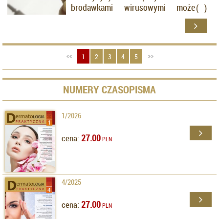
brodawkami wirusowymi może
prowadzić do remisji klinicznej
zmian opornych na leczenie.
1
2
3
4
5
NUMERY CZASOPISMA
1/2026
27.00
cena:
PLN
4/2025
27.00
cena:
PLN