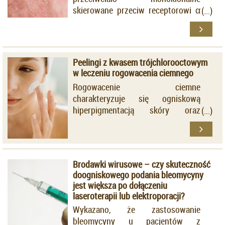
skierowane przeciw receptorowi α
interleukiny 4 (IL-4), który hamuje
przekazywanie sygnałów za
pośrednictwem IL-4/IL-13.
Peelingi z kwasem trójchlorooctowym
w leczeniu rogowacenia ciemnego
Rogowacenie ciemne
charakteryzuje się ogniskową
hiperpigmentacją skóry oraz
nadmiernym rogowaceniem,
najczęściej w przebiegu
insulinooporności.
Brodawki wirusowe – czy skuteczność
doogniskowego podania bleomycyny
jest większa po dołączeniu
laseroterapii lub elektroporacji?
Wykazano, że zastosowanie
bleomycyny u pacjentów z