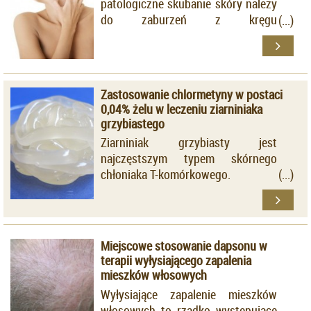
patologiczne skubanie skóry należy
do zaburzeń z kręgu
psychodermatoz.
Zastosowanie chlormetyny w postaci
0,04% żelu w leczeniu ziarniniaka
grzybiastego
Ziarniniak grzybiasty jest
najczęstszym typem skórnego
chłoniaka T-komórkowego.
Miejscowe stosowanie dapsonu w
terapii wyłysiającego zapalenia
mieszków włosowych
Wyłysiające zapalenie mieszków
włosowych to rzadko występujące