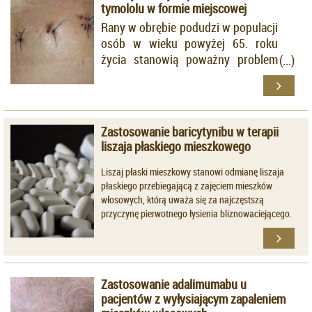
tymololu w formie miejscowej
Rany w obrębie podudzi w populacji
osób w wieku powyżej 65. roku
życia stanowią poważny problem
terapeutyczny, głównie ze względu
na utrudnione warunki gojenia.
Zastosowanie baricytynibu w terapii
liszaja płaskiego mieszkowego
Liszaj płaski mieszkowy stanowi odmianę liszaja
płaskiego przebiegającą z zajęciem mieszków
włosowych, którą uważa się za najczęstszą
przyczynę pierwotnego łysienia bliznowaciejącego.
Zastosowanie adalimumabu u
pacjentów z wyłysiającym zapaleniem