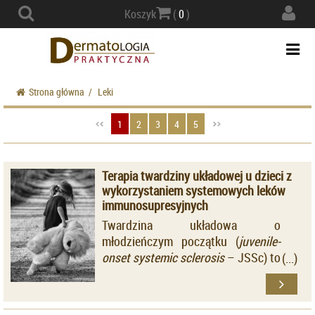
Actio
Koszyk
(
0
)
navig
Togg
navi
Strona główna
/
Leki
1
2
3
4
5
Terapia twardziny układowej u dzieci z
wykorzystaniem systemowych leków
immunosupresyjnych
Twardzina układowa o
młodzieńczym początku (
juvenile-
onset systemic sclerosis
– JSSc) to
rzadka, autoimmunologiczna
choroba o ciężkim przebiegu