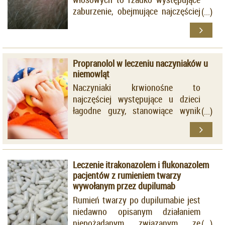
zaburzenie, obejmujące najczęściej
skórę owłosioną głowy i związane z
utratą włosów oraz bliznowaceniem
mieszków włosowych.
Propranolol w leczeniu naczyniaków u
niemowląt
Naczyniaki krwionośne to
najczęściej występujące u dzieci
łagodne guzy, stanowiące wynik
nadmiernej proliferacji komórek
śródbłonka i elementów
komórkowych podścieliska, w tym
fibroblastów, komórek tucznych i
Leczenie itrakonazolem i flukonazolem
pericytów.
pacjentów z rumieniem twarzy
wywołanym przez dupilumab
Rumień twarzy po dupilumabie jest
niedawno opisanym działaniem
niepożądanym związanym ze