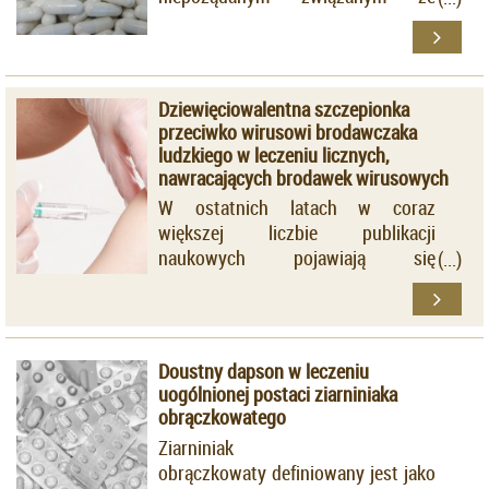
stosowaniem dupilumabu.
Dziewięciowalentna szczepionka
przeciwko wirusowi brodawczaka
ludzkiego w leczeniu licznych,
nawracających brodawek wirusowych
W ostatnich latach w coraz
większej liczbie publikacji
naukowych pojawiają się
doniesienia na temat terapii
brodawek wirusowych z
wykorzystaniem szczepionki
przeciwko HPV.
Doustny dapson w leczeniu
uogólnionej postaci ziarniniaka
obrączkowatego
Ziarniniak
obrączkowaty definiowany jest jako