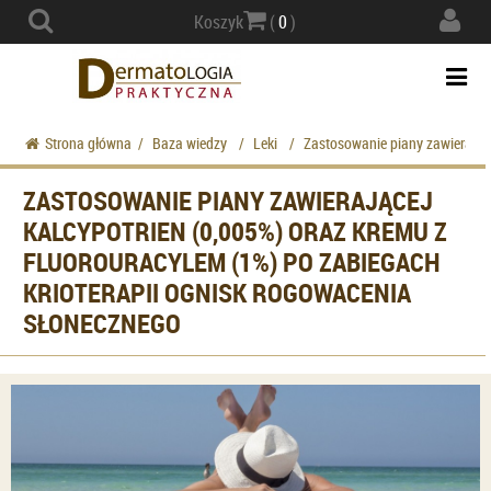
Actio
Koszyk
(
0
)
navig
Togg
navi
Strona główna
/
Baza wiedzy
/
Leki
/
Zastosowanie piany zawierające
ZASTOSOWANIE PIANY ZAWIERAJĄCEJ
KALCYPOTRIEN (0,005%) ORAZ KREMU Z
FLUOROURACYLEM (1%) PO ZABIEGACH
KRIOTERAPII OGNISK ROGOWACENIA
SŁONECZNEGO