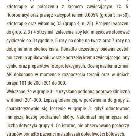
krioterapię w połączeniu z kremem zawierającym 1% 5-
fluorouracyl oraz pianę z kalcypotrienem 0.005% (grupa 3, n=50),
krioterapię oraz witaminę D3 (grupa 4, n=25). Pacjenci włączeni
do grup: 2, 3 i 4 otrzymali zalecenie, aby leki miejscowe stosować
cyklicznie co 3 tygodnie, 5 razy na dobę na twarz oraz 7 razy na
dobę na inne okolice ciała. Ponadto uczestnicy badania zostali
pouczeni o aplikowaniu w razie potrzeby kremu zwierającego jony
cynku oraz preparatów fotoprotekcyjnych. Ocenę nasilenia zmian
AK dokonano w momencie rozpoczęcia terapii oraz w dniach
terapii 101 do 200 i 201 do 300.
Wykazano, że w grupie 3 i 4 uzyskano podobną poprawę kliniczną
w dniach 201-300. Lepszą tolerancją, w porównaniu do grupy 2,
charakteryzowało się leczenie w grupie 3, gdyż odnotowano
mniejszą liczbę podrażnień skóry. Natomiast najmniejsza ich
liczba dotyczyła grupy 4. Co istotne, nie obserwowano pęcherzy,
strupów, ponadto pacjenci nie zgłaszali dolegliwości bólowych.