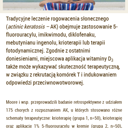
Tradycyjne leczenie rogowacenia słonecznego
(
actinic keratosis –
AK) obejmuje zastosowanie 5-
fluorouracylu, imikwimodu, diklofenaku,
mebutynianu ingenolu, krioterapii lub terapii
fotodynamicznej. Zgodnie z ostatnimi
doniesieniami, miejscowa aplikacja witaminy D
3
także może wykazywać skuteczność terapeutyczną,
w związku z rekrutacją komórek T i indukowaniem
odpowiedzi przeciwnowotworowej.
Moore i wsp. przeprowadzili badanie retrospektywne z udziałem
175 chorych z rozpoznaniem AK, u których stosowano różne
schematy terapeutyczne: krioterapię (grupa 1, n=50), krioterapię
oraz aplikację 1% 5-fluorouracylu w kremie (grupa 2, n=50),