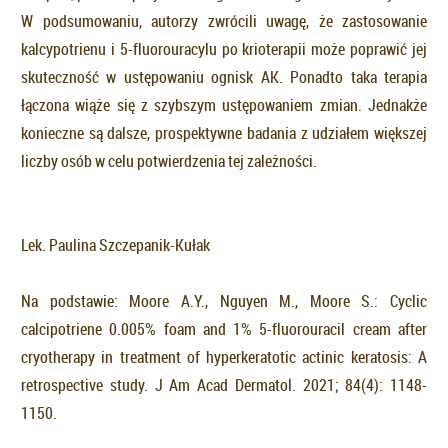
W podsumowaniu, autorzy zwrócili uwagę, że zastosowanie
kalcypotrienu i 5-fluorouracylu po krioterapii może poprawić jej
skuteczność w ustępowaniu ognisk AK. Ponadto taka terapia
łączona wiąże się z szybszym ustępowaniem zmian. Jednakże
konieczne są dalsze, prospektywne badania z udziałem większej
liczby osób w celu potwierdzenia tej zależności.
Lek. Paulina Szczepanik-Kułak
Na podstawie: Moore A.Y., Nguyen M., Moore S.: Cyclic
calcipotriene 0.005% foam and 1% 5-fluorouracil cream after
cryotherapy in treatment of hyperkeratotic actinic keratosis: A
retrospective study. J Am Acad Dermatol. 2021; 84(4): 1148-
1150.