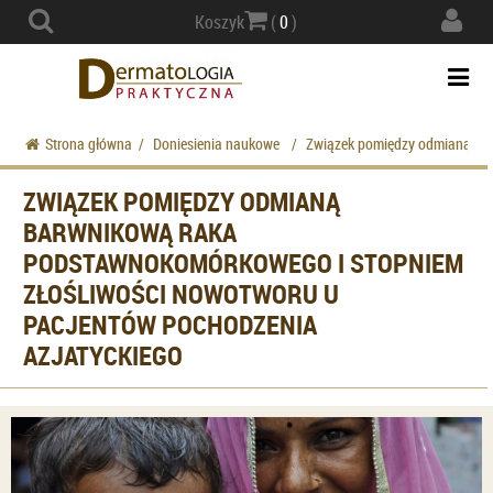
Actio
Koszyk
(
0
)
navig
Togg
navi
Strona główna
/
Doniesienia naukowe
/
Związek pomiędzy odmianą bar
ZWIĄZEK POMIĘDZY ODMIANĄ
BARWNIKOWĄ RAKA
PODSTAWNOKOMÓRKOWEGO I STOPNIEM
ZŁOŚLIWOŚCI NOWOTWORU U
PACJENTÓW POCHODZENIA
AZJATYCKIEGO