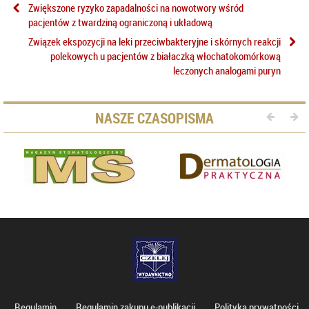
Zwiększone ryzyko zapadalności na nowotwory wśród
pacjentów z twardziną ograniczoną i układową
Związek ekspozycji na leki przeciwbakteryjne i skórnych reakcji
polekowych u pacjentów z białaczką włochatokomórkową
leczonych analogami puryn
NASZE CZASOPISMA
Regulamin
Regulamin zakupu e-publikacji
Polityka prywatności