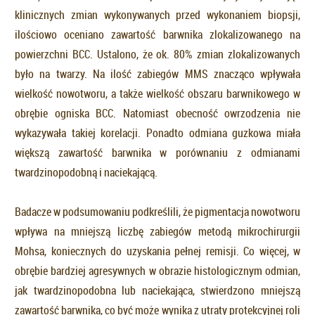
klinicznych zmian wykonywanych przed wykonaniem biopsji,
ilościowo oceniano zawartość barwnika zlokalizowanego na
powierzchni BCC. Ustalono, że ok. 80% zmian zlokalizowanych
było na twarzy. Na ilość zabiegów MMS znacząco wpływała
wielkość nowotworu, a także wielkość obszaru barwnikowego w
obrębie ogniska BCC. Natomiast obecność owrzodzenia nie
wykazywała takiej korelacji. Ponadto odmiana guzkowa miała
większą zawartość barwnika w porównaniu z odmianami
twardzinopodobną i naciekającą.
Badacze w podsumowaniu podkreślili, że pigmentacja nowotworu
wpływa na mniejszą liczbę zabiegów metodą mikrochirurgii
Mohsa, koniecznych do uzyskania pełnej remisji. Co więcej, w
obrębie bardziej agresywnych w obrazie histologicznym odmian,
jak twardzinopodobna lub naciekająca, stwierdzono mniejszą
zawartość barwnika, co być może wynika z utraty protekcyjnej roli