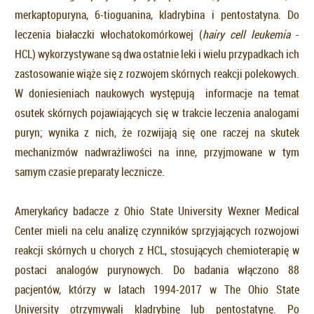
merkaptopuryna, 6-tioguanina, kladrybina i pentostatyna. Do
leczenia białaczki włochatokomórkowej (
hairy cell leukemia
-
HCL) wykorzystywane są dwa ostatnie leki i wielu przypadkach ich
zastosowanie wiąże się z rozwojem skórnych reakcji polekowych.
W doniesieniach naukowych występują informacje na temat
osutek skórnych pojawiających się w trakcie leczenia analogami
puryn; wynika z nich, że rozwijają się one raczej na skutek
mechanizmów nadwrażliwości na inne, przyjmowane w tym
samym czasie preparaty lecznicze.
Amerykańcy badacze z Ohio State University Wexner Medical
Center mieli na celu analizę czynników sprzyjających rozwojowi
reakcji skórnych u chorych z HCL, stosujących chemioterapię w
postaci analogów purynowych. Do badania włączono 88
pacjentów, którzy w latach 1994-2017 w The Ohio State
University otrzymywali kladrybinę lub pentostatynę. Po