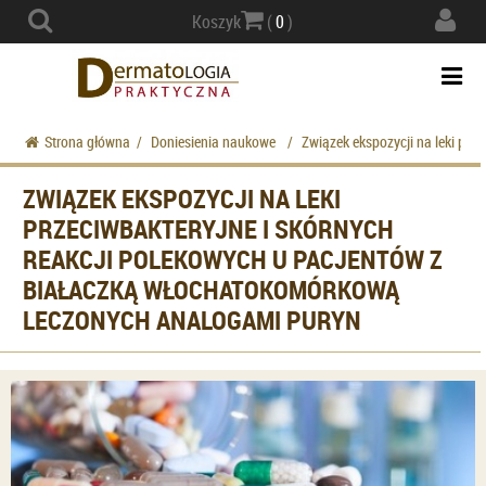
Actio
Koszyk
(
0
)
navig
Togg
navi
Strona główna
/
Doniesienia naukowe
/
Związek ekspozycji na leki pr
ZWIĄZEK EKSPOZYCJI NA LEKI
PRZECIWBAKTERYJNE I SKÓRNYCH
REAKCJI POLEKOWYCH U PACJENTÓW Z
BIAŁACZKĄ WŁOCHATOKOMÓRKOWĄ
LECZONYCH ANALOGAMI PURYN