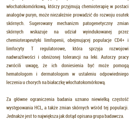
włochatokomórkową, którzy przyjmują chemioterapię w postaci
analogów puryn, może niezależnie prowadzić do rozwoju osutek
skórnych. Sugerowany mechanizm patogenetyczny zmian
skórnych wskazuje na udział wyindukowanej przez
chemioterapeutyki limfopenii, obejmującej populacje CD4+ i
limfocyty T regulatorowe, która sprzyja rozwojowi
nadwrażliwości i obniżonej tolerancji na leki. Autorzy pracy
zwrócili uwagę, że ich doniesienia być może pomogą
hematologom i dermatologom w ustaleniu odpowiedniego
leczenia u chorych na białaczkę włochatokomórkową.
Za główne ograniczenia badania uznano niewielką częstość
występowania HCL, a także zmian skórnych wśród tej populacji.
Jednakże jest to największa jak dotąd opisana grupa badawcza.