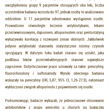
uwzględnieniu grupy 9 pacjentów stosujących oba leki, liczba
uczestników badania wzrosła do 97, jednak osoby te analizowano
oddzielnie. U 17 pacjentów odnotowano wystąpienie osutki.
Prowadzone równolegle leczenie antybiotykami, lekami
przeciwwirusowymi, dapsonem, allopurinolem oraz pentostatyną
wykazywało korelację z rozwojem zmian skórnych. Jakkolwiek
jedynie antybiotyki stanowiły statystycznie istotny czynnik
sprzyjający. W dalszym toku badań starano się ustalić, jaka
podklasa leków przeciwbakteryjnych stanowi największe
zagrożenie. Dotychczasowe prace uznawały za takie: penicyliny,
fluorochinolony i sulfonamidy. Wyniki obecnego badania
wskazały na penicyliny (OR, 5,87; 95% CI, 1,26-27,9), natomiast
wykluczono związek allopurinolu z pojawieniem się osutki.
Podsumowując, badacze wykazali, że jednoczasowe stosowanie
antybiotyków z grupy penicylin u chorych na białaczkę