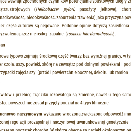
ące wewnątrzpochodnych czynników potencjalnie spustowych uległy z
ątrzustrojowych (
Helicobacter pylori
, pasożyty jelitowe), cho
adkwaśność, niedokwaśność, zaburzenia trawienia) jako przyczyna pow
zez część autorów są negowane. Podobne opinie dotyczą zasiedlenia
wyzwolenia przez nie reakcji zapalnej (
rosacea-like demodicosis
).
ian
owe typowo zajmują środkową część twarzy, bez wyraźnej granicy, w tym
r czoła, uszy, powieki, skórę na zewnątrz pod dolnymi powiekami i po
zypadki zajęcia szyi (przód i powierzchnie boczne), dekoltu lub ramion.
y
kwitów i przebieg trądziku różowatego są zmienne, nawet u tego sam
, stąd powszechnie został przyjęty podział na 4 typy kliniczne.
umieniowo-naczyniowym
wykazano wrodzoną zwiększoną odpowiedź im
zonej regulacji prozapalnej i naczyniowej uwarunkowanej genetycznie
czesny początek choroby. W skórze obecne są nacieki okołonaczynio