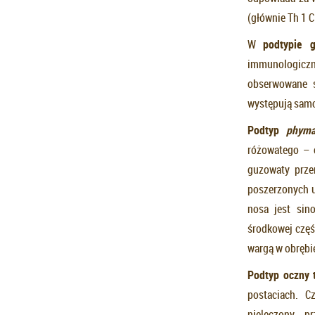
(głównie Th 1 
W
podtypie 
immunologiczna
obserwowane s
występują samod
Podtyp
phym
różowatego – 
guzowaty prze
poszerzonych u
nosa jest sin
środkowej częś
wargą w obrębie
Podtyp oczny 
postaciach. C
nieleczony, p