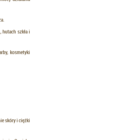
za.
 hutach szkła i
arby, kosmetyki
 skóry i ciężki