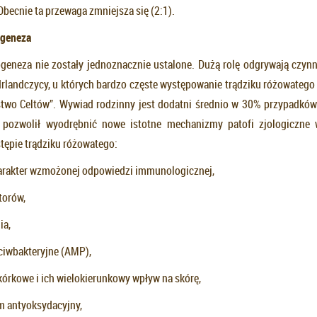
becnie ta przewaga zmniejsza się (2:1).
ogeneza
togeneza nie zostały jednoznacznie ustalone. Dużą rolę odgrywają czynn
Irlandczycy, u których bardzo częste występowanie trądziku różowatego
ństwo Celtów”. Wywiad rodzinny jest dodatni średnio w 30% przypadkó
pozwolił wyodrębnić nowe istotne mechanizmy patofi zjologiczne 
tępie trądziku różowatego:
arakter wzmożonej odpowiedzi immunologicznej,
torów,
ia,
ciwbakteryjne (AMP),
kórkowe i ich wielokierunkowy wpływ na skórę,
m antyoksydacyjny,