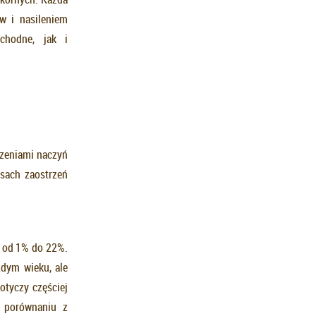
w i nasileniem
chodne, jak i
rzeniami naczyń
sach zaostrzeń
h od 1% do 22%.
żdym wieku, ale
dotyczy częściej
w porównaniu z