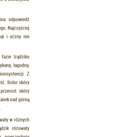
ona odpowiedź
go. Najczęściej
a
) i oczny nie
fazie trądziku
ykany, łagodny,
onsystencji. Z
ść. Kolor skóry
przerost skóry
kanek nad górną
.
owaty w różnych
ądzik różowaty
za powszechnie