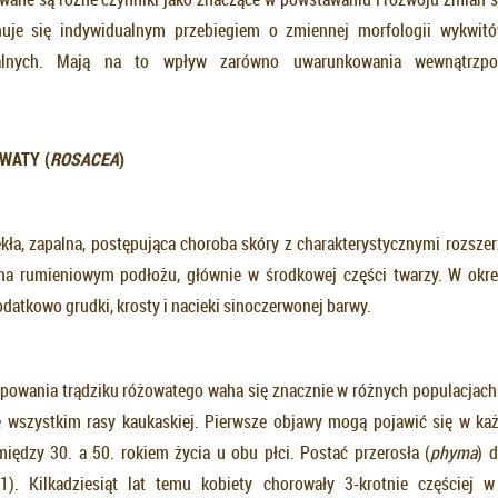
huje się indywidualnym przebiegiem o zmiennej morfologii wykwitó
lnych. Mają na to wpływ zarówno uwarunkowania wewnątrzpo
WATY (
ROSACEA
)
ekła, zapalna, postępująca choroba skóry z charakterystycznymi rozsze
na rumieniowym podłożu, głównie w środkowej części twarzy. W okre
odatkowo grudki, krosty i nacieki sinoczerwonej barwy.
powania trądziku różowatego waha się znacznie w różnych populacjac
 wszystkim rasy kaukaskiej. Pierwsze objawy mogą pojawić się w ka
między 30. a 50. rokiem życia u obu płci. Postać przerosła (
phyma
) 
1). Kilkadziesiąt lat temu kobiety chorowały 3-krotnie częściej 