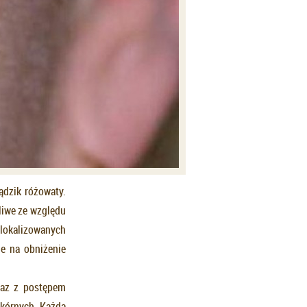
ądzik różowaty.
liwe ze względu
zlokalizowanych
ie na obniżenie
raz z postępem
skórnych. Każda