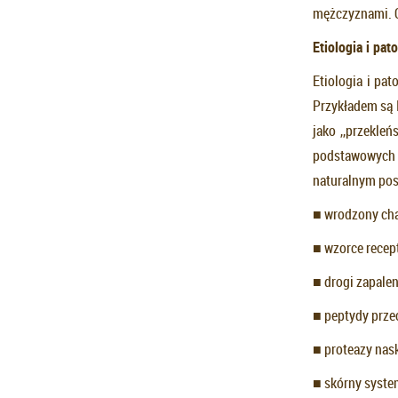
mężczyznami. O
Etiologia i pat
Etiologia i pa
Przykładem są 
jako ,,przekle
podstawowych 
naturalnym pos
■ wrodzony ch
■ wzorce recep
■ drogi zapalen
■ peptydy prze
■ proteazy nas
■ skórny syste