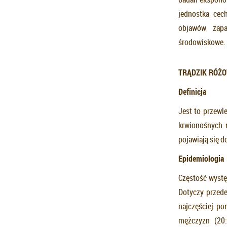
jednostka cec
objawów zapa
środowiskowe.
TRĄDZIK RÓŻO
Definicja
Jest to przewl
krwionośnych 
pojawiają się d
Epidemiologia
Częstość wystę
Dotyczy przede
najczęściej po
mężczyzn (20: