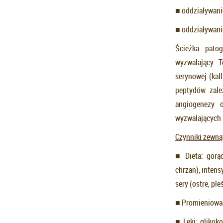
■ oddziaływan
■ oddziaływani
Ścieżka pato
wyzwalający. T
serynowej (kal
peptydów zale
angiogenezy o
wyzwalających 
Czynniki zewn
■ Dieta: gorąc
chrzan), intens
sery (ostre, ple
■ Promieniowan
■ Leki: glikok