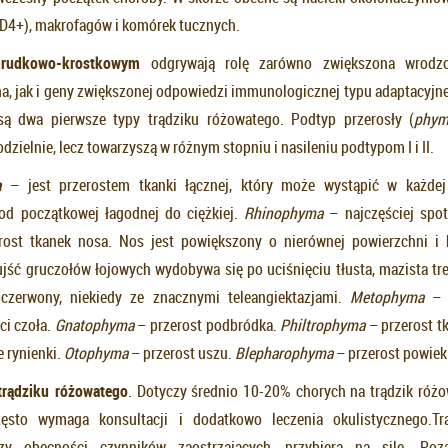
CD4+), makrofagów i komórek tucznych.
grudkowo-krostkowym
odgrywają rolę zarówno zwiększona wrodz
, jak i geny zwiększonej odpowiedzi immunologicznej typu adaptacyjne
ą dwa pierwsze typy trądziku różowatego. Podtyp przerosły (
phym
zielnie, lecz towarzyszą w różnym stopniu i nasileniu podtypom I i II.
a
– jest przerostem tkanki łącznej, który może wystąpić w każdej 
od początkowej łagodnej do ciężkiej.
Rhinophyma
– najczęściej spot
rost tkanek nosa. Nos jest powiększony o nierównej powierzchni i k
jść gruczołów łojowych wydobywa się po uciśnięciu tłusta, mazista tre
oczerwony, niekiedy ze znacznymi teleangiektazjami.
Metophyma
– 
ci czoła.
Gnatophyma
– przerost podbródka.
Philtrophyma
– przerost t
 rynienki.
Otophyma
– przerost uszu.
Blepharophyma
– przerost powiek
trądziku różowatego
. Dotyczy średnio 10-20% chorych na trądzik róż
zęsto wymaga konsultacji i dodatkowo leczenia okulistycznego.Tr
rzy obecności czynników zaostrzających, przybiera na sile. Po