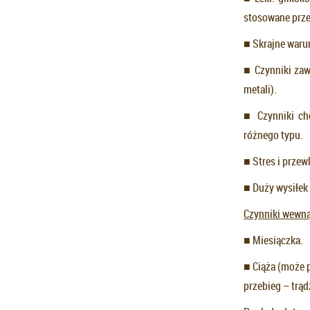
stosowane prze
■ Skrajne warun
■ Czynniki zaw
metali).
■ Czynniki che
różnego typu.
■ Stres i przew
■ Duży wysiłek 
Czynniki wewn
■ Miesiączka.
■ Ciąża (może 
przebieg – trąd