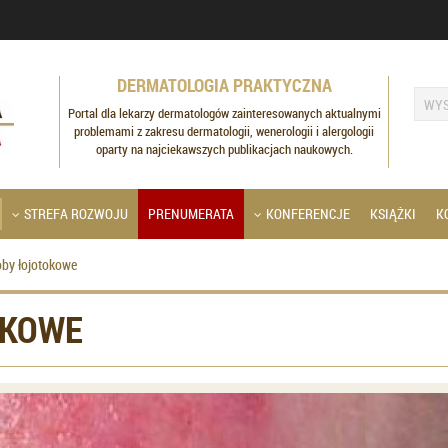
DERMATOLOGIA PRAKTYCZNA
Portal dla lekarzy dermatologów zainteresowanych aktualnymi
problemami z zakresu dermatologii, wenerologii i alergologii
oparty na najciekawszych publikacjach naukowych.
STREFA ROZWOJU
PRENUMERATA
KONFERENCJE
KSIĄŻKI
K
by łojotokowe
OKOWE