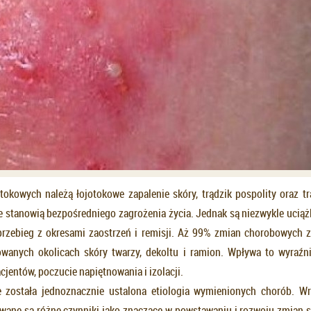
tokowych należą łojotokowe zapalenie skóry, trądzik pospolity oraz tr
ie stanowią bezpośredniego zagrożenia życia. Jednak są niezwykle uciąż
przebieg z okresami zaostrzeń i remisji. Aż 99% zmian chorobowych 
wanych okolicach skóry twarzy, dekoltu i ramion. Wpływa to wyraźn
acjentów, poczucie napiętnowania i izolacji.
e została jednoznacznie ustalona etiologia wymienionych chorób. W
ane są różne czynniki jako znaczące w powstawaniu i rozwoju zmian 