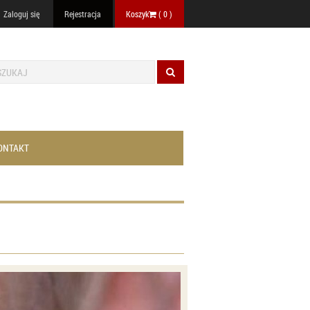
Zaloguj się
Rejestracja
Koszyk
(
0
)
ONTAKT