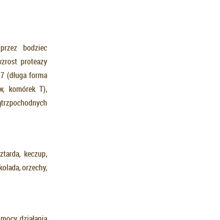
przez bodziec
wzrost proteazy
37 (długa forma
w, komórek T),
ątrzpochodnych
ztarda, keczup,
kolada, orzechy,
 mocy działania