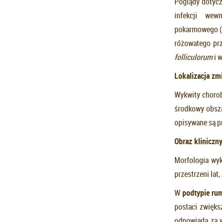
Poglądy dotycz
infekcji wewn
pokarmowego (n
różowatego pr
folliculorum
i 
Lokalizacja zm
Wykwity chorob
środkowy obsza
opisywane są pr
Obraz kliniczn
Morfologia wy
przestrzeni lat
W
podtypie r
postaci zwięks
odpowiada za w