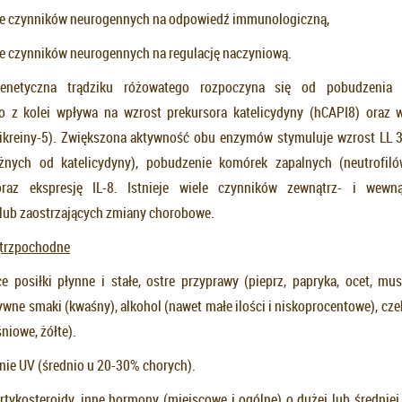
ie czynników neurogennych na odpowiedź immunologiczną,
e czynników neurogennych na regulację naczyniową.
genetyczna trądziku różowatego rozpoczyna się od pobudzenia 
o z kolei wpływa na wzrost prekursora katelicydyny (hCAPI8) oraz 
likreiny-5). Zwiększona aktywność obu enzymów stymuluje wzrost LL 
żnych od katelicydyny), pobudzenie komórek zapalnych (neutrofiló
raz ekspresję IL-8. Istnieje wiele czynników zewnątrz- i wewn
lub zaostrzających zmiany chorobowe.
ątrzpochodne
e posiłki płynne i stałe, ostre przyprawy (pieprz, papryka, ocet, mus
ywne smaki (kwaśny), alkohol (nawet małe ilości i niskoprocentowe), cze
śniowe, żółte).
ie UV (średnio u 20-30% chorych).
ortykosteroidy, inne hormony (miejscowe i ogólne) o dużej lub średniej