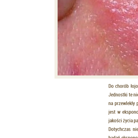
Do chorób łojo
Jednostki te n
na przewlekły 
jest w ekspono
jakości życia p
Dotychczas ni
badań eksponow