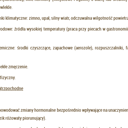
wlekle.
ki klimatyczne: zimno, upał, silny wiatr, odczuwalna wilgotność powietr
odowe: źródła wysokiej temperatury (praca przy piecach w gastronomii,
miczne: środki czyszczące, zapachowe (aerozole), rozpuszczalniki, f
lekłe zmęczenie.
fizyczny.
ątrzpochodne
powodować zmiany hormonalne bezpośrednio wpływające na unaczynienie
zik różowaty piorunujący).