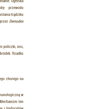
mianie. Ogniska
roby przewodu
stania trądziku
 przez
Demodex
 policzki, nos,
dbródek. Rzadko
ego chorego na
munologiczną w
. Mechanizm ten
we z limfocytów