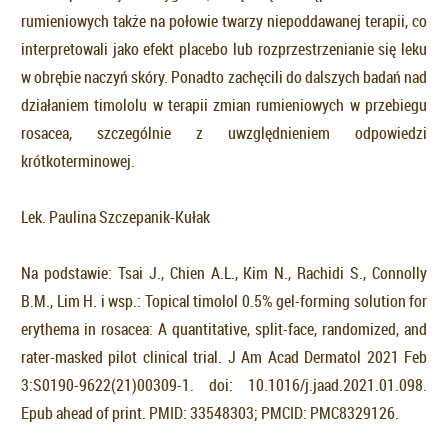
rumieniowych także na połowie twarzy niepoddawanej terapii, co
interpretowali jako efekt placebo lub rozprzestrzenianie się leku
w obrębie naczyń skóry. Ponadto zachęcili do dalszych badań nad
działaniem timololu w terapii zmian rumieniowych w przebiegu
rosacea, szczególnie z uwzględnieniem odpowiedzi
krótkoterminowej.
Lek. Paulina Szczepanik-Kułak
Na podstawie: Tsai J., Chien A.L., Kim N., Rachidi S., Connolly
B.M., Lim H. i wsp.: Topical timolol 0.5% gel-forming solution for
erythema in rosacea: A quantitative, split-face, randomized, and
rater-masked pilot clinical trial. J Am Acad Dermatol 2021 Feb
3:S0190-9622(21)00309-1. doi: 10.1016/j.jaad.2021.01.098.
Epub ahead of print. PMID: 33548303; PMCID: PMC8329126.