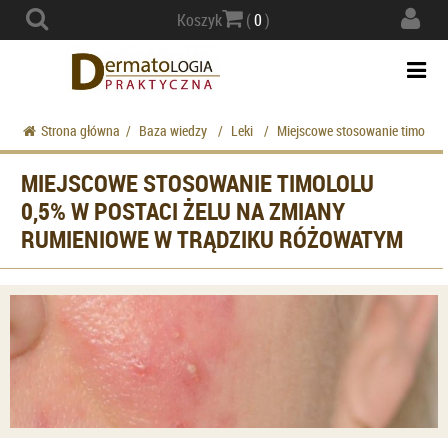
Actio
Koszyk
(
0
)
navig
Togg
navi
Strona główna
/
Baza wiedzy
/
Leki
/
Miejscowe stosowanie timololu
MIEJSCOWE STOSOWANIE TIMOLOLU
0,5% W POSTACI ŻELU NA ZMIANY
RUMIENIOWE W TRĄDZIKU RÓŻOWATYM