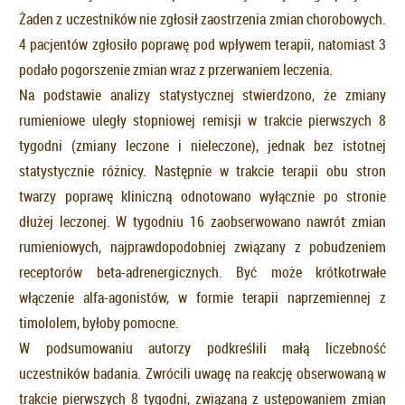
Żaden z uczestników nie zgłosił zaostrzenia zmian chorobowych.
4 pacjentów zgłosiło poprawę pod wpływem terapii, natomiast 3
podało pogorszenie zmian wraz z przerwaniem leczenia.
Na podstawie analizy statystycznej stwierdzono, że zmiany
rumieniowe uległy stopniowej remisji w trakcie pierwszych 8
tygodni (zmiany leczone i nieleczone), jednak bez istotnej
statystycznie różnicy. Następnie w trakcie terapii obu stron
twarzy poprawę kliniczną odnotowano wyłącznie po stronie
dłużej leczonej. W tygodniu 16 zaobserwowano nawrót zmian
rumieniowych, najprawdopodobniej związany z pobudzeniem
receptorów beta-adrenergicznych. Być może krótkotrwałe
włączenie alfa-agonistów, w formie terapii naprzemiennej z
timololem, byłoby pomocne.
W podsumowaniu autorzy podkreślili małą liczebność
uczestników badania. Zwrócili uwagę na reakcję obserwowaną w
trakcie pierwszych 8 tygodni, związaną z ustępowaniem zmian