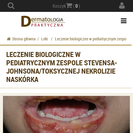
Actio
Koszyk
(
0
)
navig
Togg
navi
Strona główna
/
Leki
/
Leczenie biologiczne w pediatrycznym zespole S
LECZENIE BIOLOGICZNE W
PEDIATRYCZNYM ZESPOLE STEVENSA-
JOHNSONA/TOKSYCZNEJ NEKROLIZIE
NASKÓRKA