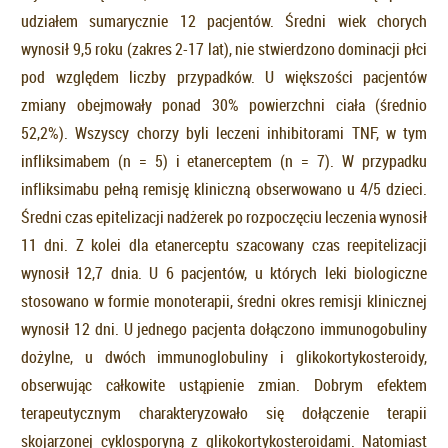
udziałem sumarycznie 12 pacjentów. Średni wiek chorych
wynosił 9,5 roku (zakres 2-17 lat), nie stwierdzono dominacji płci
pod względem liczby przypadków. U większości pacjentów
zmiany obejmowały ponad 30% powierzchni ciała (średnio
52,2%). Wszyscy chorzy byli leczeni inhibitorami TNF, w tym
infliksimabem (n = 5) i etanerceptem (n = 7). W przypadku
infliksimabu pełną remisję kliniczną obserwowano u 4/5 dzieci.
Średni czas epitelizacji nadżerek po rozpoczęciu leczenia wynosił
11 dni. Z kolei dla etanerceptu szacowany czas reepitelizacji
wynosił 12,7 dnia. U 6 pacjentów, u których leki biologiczne
stosowano w formie monoterapii, średni okres remisji klinicznej
wynosił 12 dni. U jednego pacjenta dołączono immunogobuliny
dożylne, u dwóch immunoglobuliny i glikokortykosteroidy,
obserwując całkowite ustąpienie zmian. Dobrym efektem
terapeutycznym charakteryzowało się dołączenie terapii
skojarzonej cyklosporyną z glikokortykosteroidami. Natomiast