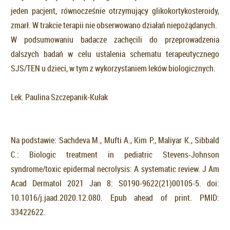
jeden pacjent, równocześnie otrzymujący glikokortykosteroidy,
zmarł. W trakcie terapii nie obserwowano działań niepożądanych.
W podsumowaniu badacze zachęcili do przeprowadzenia
dalszych badań w celu ustalenia schematu terapeutycznego
SJS/TEN u dzieci, w tym z wykorzystaniem leków biologicznych.
Lek. Paulina Szczepanik-Kułak
Na podstawie: Sachdeva M., Mufti A., Kim P., Maliyar K., Sibbald
C.: Biologic treatment in pediatric Stevens-Johnson
syndrome/toxic epidermal necrolysis: A systematic review. J Am
Acad Dermatol 2021 Jan 8: S0190-9622(21)00105-5. doi:
10.1016/j.jaad.2020.12.080. Epub ahead of print. PMID:
33422622.