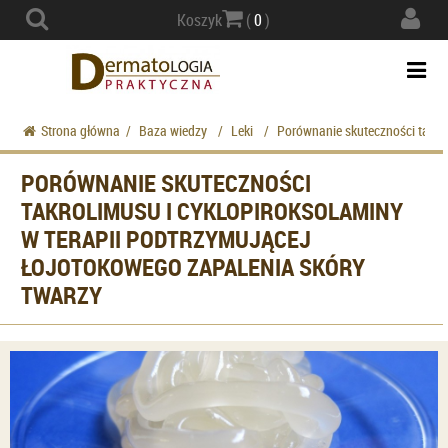
Actio
Koszyk
(
0
)
navig
Togg
navi
Strona główna
/
Baza wiedzy
/
Leki
/
Porównanie skuteczności takrol
PORÓWNANIE SKUTECZNOŚCI
TAKROLIMUSU I CYKLOPIROKSOLAMINY
W TERAPII PODTRZYMUJĄCEJ
ŁOJOTOKOWEGO ZAPALENIA SKÓRY
TWARZY