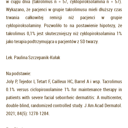
w ciągu dnia (takrolimus n = 57, cyklopiroksolamina n = 57).
Wykazano, że pacjenci w grupie takrolimusu mieli dłuższy czas
trwania całkowitej remisji niż pacjenci w grupie
cyklopiroksolaminy. Pozwoliło to na postawienie hipotezy, że
takrolimus 0,1% jest skuteczniejszy niż cyklopiroksolamina 1%
jako terapia podtrzymująca u pacjentów z SD twarzy.
Lek. Paulina Szczepanik-Kułak
Na podstawie:
Joly P, Tejedor I, Tetart F, Cailleux HC, Barrel A i wsp. Tacrolimus
0.1% versus ciclopiroxolamine 1% for maintenance therapy in
patients with severe facial seborrheic dermatitis: A multicenter,
double-blind, randomized controlled study. J Am Acad Dermatol.
2021; 84(5): 1278-1284.