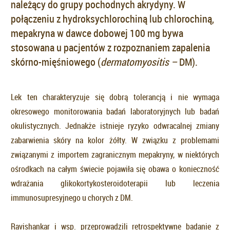
należący do grupy pochodnych akrydyny. W
połączeniu z hydroksychlorochiną lub chlorochiną,
mepakryna w dawce dobowej 100 mg bywa
stosowana u pacjentów z rozpoznaniem zapalenia
skórno-mięśniowego (
dermatomyositis –
DM).
Lek ten charakteryzuje się dobrą tolerancją i nie wymaga
okresowego monitorowania badań laboratoryjnych lub badań
okulistycznych. Jednakże istnieje ryzyko odwracalnej zmiany
zabarwienia skóry na kolor żółty. W związku z problemami
związanymi z importem zagranicznym mepakryny, w niektórych
ośrodkach na całym świecie pojawiła się obawa o konieczność
wdrażania glikokortykosteroidoterapii lub leczenia
immunosupresyjnego u chorych z DM.
Ravishankar i wsp. przeprowadzili retrospektywne badanie z