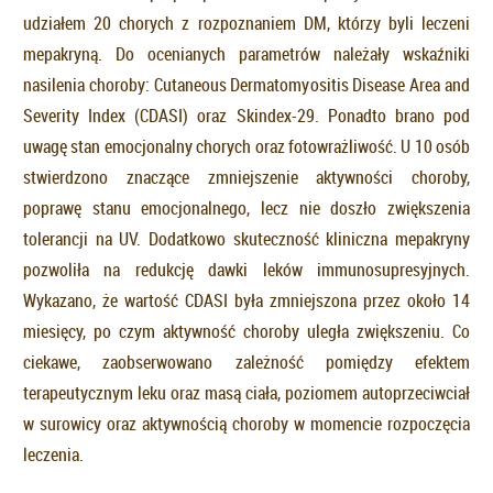
udziałem 20 chorych z rozpoznaniem DM, którzy byli leczeni
mepakryną. Do ocenianych parametrów należały wskaźniki
nasilenia choroby: Cutaneous Dermatomyositis Disease Area and
Severity Index (CDASI) oraz Skindex-29. Ponadto brano pod
uwagę stan emocjonalny chorych oraz fotowrażliwość. U 10 osób
stwierdzono znaczące zmniejszenie aktywności choroby,
poprawę stanu emocjonalnego, lecz nie doszło zwiększenia
tolerancji na UV. Dodatkowo skuteczność kliniczna mepakryny
pozwoliła na redukcję dawki leków immunosupresyjnych.
Wykazano, że wartość CDASI była zmniejszona przez około 14
miesięcy, po czym aktywność choroby uległa zwiększeniu. Co
ciekawe, zaobserwowano zależność pomiędzy efektem
terapeutycznym leku oraz masą ciała, poziomem autoprzeciwciał
w surowicy oraz aktywnością choroby w momencie rozpoczęcia
leczenia.