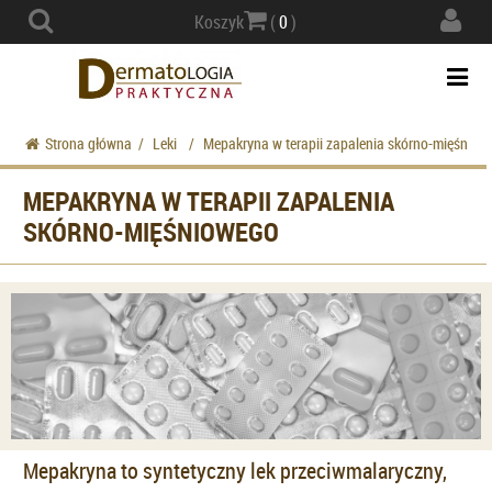
Actio
Koszyk
(
0
)
navig
Togg
navi
Strona główna
/
Leki
/
Mepakryna w terapii zapalenia skórno-mięśniow
MEPAKRYNA W TERAPII ZAPALENIA
SKÓRNO-MIĘŚNIOWEGO
Mepakryna to syntetyczny lek przeciwmalaryczny,