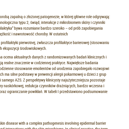
orobą zapalną o złożonej patogenezie, w której główne role odgrywają:
ologiczna typu 2, świąd, interakcje z mikrobiomem skóry i czynniki
ofilaktyka” bywa rozumiane bardzo szeroko – od prób zapobiegania
iężkość i nawrotowość choroby. W ostatnich
rofilaktyki pierwotnej, zwłaszcza profilaktyce barierowej (stosowaniu
ch ekspozycji środowiskowych.
wana ocena aktualnych danych z randomizowanych badań klinicznych i
ją realne znaczenie w codziennej praktyce. Największe badania
codzienne stosowanie emolientów od urodzenia zapobiegało rozwojowi
 ma silne podstawy w prewencji alergii pokarmowej u dzieci z grup
yki samego AZS. Z perspektywy klinicysty najużyteczniejsza pozostaje
iery naskórkowej, redukcja czynników drażniących, bardzo wczesna i
oraz ograniczanie powikłań. W tabeli I przedstawiono podsumowanie
skin disease with a complex pathogenesis involving epidermal barrier
d interactions with the skin microbiome. In clinical practice, the term