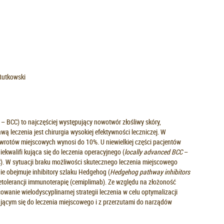
Rutkowski
a
– BCC) to najczęściej występujący nowotwór złośliwy skóry,
 leczenia jest chirurgia wysokiej efektywności leczniczej. W
rotów miejscowych wynosi do 10%. U niewielkiej części pacjentów
kwalifi kująca się do leczenia operacyjnego (
locally advanced
BCC
–
. W sytuacji braku możliwości skutecznego leczenia miejscowego
ie obejmuje inhibitory szlaku Hedgehog (
Hedgehog pathway inhibitors
ietolerancji immunoterapię (cemiplimab). Ze względu na złożoność
wanie wielodyscyplinarnej strategii leczenia w celu optymalizacji
jącym się do leczenia miejscowego i z przerzutami do narządów