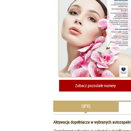
Zobacz pozostałe numery
OPIS
Aktywacja dopełniacza w wybranych autozapaln
Complement activation in selected autoinflammat