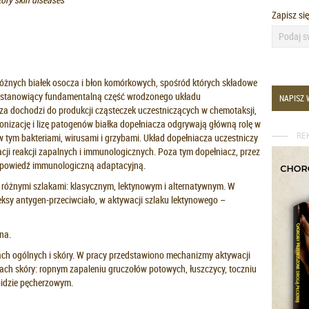
Zapisz si
 różnych białek osocza i błon komórkowych, spośród których składowe
m stanowiący fundamentalną część wrodzonego układu
NAPISZ 
a dochodzi do produkcji cząsteczek uczestniczących w chemotaksji,
sonizację i lizę patogenów białka dopełniacza odgrywają główną rolę w
RE
 tym bakteriami, wirusami i grzybami. Układ dopełniacza uczestniczy
acji reakcji zapalnych i immunologicznych. Poza tym dopełniacz, przez
odpowiedź immunologiczną adaptacyjną.
różnymi szlakami: klasycznym, lektynowym i alternatywnym. W
eksy antygen-przeciwciało, w aktywacji szlaku lektynowego –
na.
ch ogólnych i skóry. W pracy przedstawiono mechanizmy aktywacji
ch skóry: ropnym zapaleniu gruczołów potowych, łuszczycy, toczniu
idzie pęcherzowym.