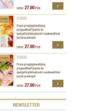
27.00
cena:
PLN
3/2025
Prace przeglądoweOpisy
przypadkówPytania do
specjalistyAktualności naukoweDział
porad prawnych
27.00
cena:
PLN
2/2025
Prace przeglądoweOpisy
przypadkówPytania do
specjalistyAktualności naukoweDział
porad prawnych
27.00
cena:
PLN
NEWSLETTER