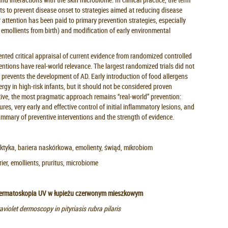
ts to prevent disease onset to strategies aimed at reducing disease
r attention has been paid to primary prevention strategies, especially
 emollients from birth) and modification of early environmental
riented critical appraisal of current evidence from randomized controlled
ventions have real-world relevance. The largest randomized trials did not
h prevents the development of AD. Early introduction of food allergens
ergy in high-risk infants, but it should not be considered proven
ctive, the most pragmatic approach remains “real-world” prevention:
ures, very early and effective control of initial inflammatory lesions, and
ummary of preventive interventions and the strength of evidence.
aktyka, bariera naskórkowa, emolienty, świąd, mikrobiom
rier, emollients, pruritus, microbiome
dermatoskopia UV w łupieżu czerwonym mieszkowym
violet dermoscopy in pityriasis rubra pilaris