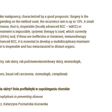
in malignancy, characterized by a good prognosis. Surgery is the
epending on the method used, the recurrence rate is up to 10%. A small
isease, that is, inoperable (locally advanced BCC – laBCC) or
reatment is impossible, systemic therapy is used, which currently
HHIs) and, if these are ineffective or intolerant, immunotherapy
vanced BCC, it is essential to develop a multidisciplinary treatment
hat is inoperable and has metastasized to distant organs.
ry, raki skóry, rak podstawnokomórkowy skóry, wismodegib,
rs, basal cell carcinoma, vismodegib, cemiplimab
ia skóry? Rola profilaktyki w zapobieganiu chorobie
rophylaxis in preventing disease
cz, Katarzyna Poznańska-Kurowska