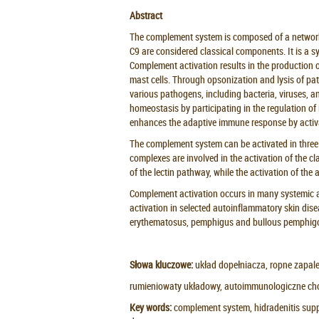
Abstract
The complement system is composed of a network 
C9 are considered classical components. It is a 
Complement activation results in the production 
mast cells. Through opsonization and lysis of pa
various pathogens, including bacteria, viruses, a
homeostasis by participating in the regulation 
enhances the adaptive immune response by activ
The complement system can be activated in three d
complexes are involved in the activation of the cl
of the lectin pathway, while the activation of the
Complement activation occurs in many systemic 
activation in selected autoinflammatory skin dise
erythematosus, pemphigus and bullous pem
Słowa kluczowe:
układ dopełniacza, ropne zapal
rumieniowaty układowy, autoimmunologiczne ch
Key words:
complement system, hidradenitis supp