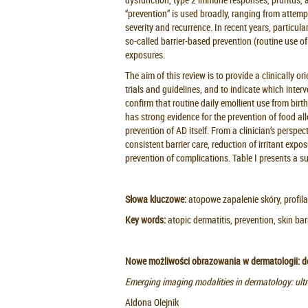
“prevention” is used broadly, ranging from attemp
severity and recurrence. In recent years, particula
so-called barrier-based prevention (routine use of
exposures.
The aim of this review is to provide a clinically o
trials and guidelines, and to indicate which inter
confirm that routine daily emollient use from birt
has strong evidence for the prevention of food all
prevention of AD itself. From a clinician’s perspe
consistent barrier care, reduction of irritant expos
prevention of complications. Table I presents a s
Słowa kluczowe:
atopowe zapalenie skóry, profil
Key words:
atopic dermatitis, prevention, skin bar
Nowe możliwości obrazowania w dermatologii: 
Emerging imaging modalities in dermatology: ultra
Aldona Olejnik