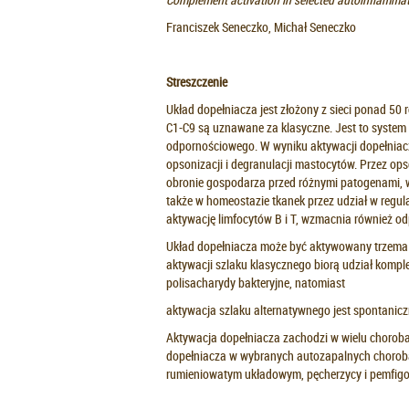
Franciszek Seneczko, Michał Seneczko
Streszczenie
Układ dopełniacza jest złożony z sieci ponad 50
C1-C9 są uznawane za klasyczne. Jest to syste
odpornościowego. W wyniku aktywacji dopełniacz
opsonizacji i degranulacji mastocytów. Przez op
obronie gospodarza przed różnymi patogenami, w
także w homeostazie tkanek przez udział w regul
aktywację limfocytów B i T, wzmacnia również 
Układ dopełniacza może być aktywowany trzema 
aktywacji szlaku klasycznego biorą udział kompl
polisacharydy bakteryjne, natomiast
aktywacja szlaku alternatywnego jest spontanicz
Aktywacja dopełniacza zachodzi w wielu choroba
dopełniacza w wybranych autozapalnych choroba
rumieniowatym układowym, pęcherzycy i pemfigo