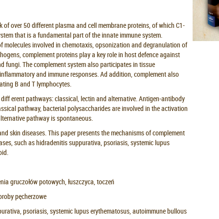
of over 50 different plasma and cell membrane proteins, of which C1-
system that is a fundamental part of the innate immune system.
of molecules involved in chemotaxis, opsonization and degranulation of
thogens, complement proteins play a key role in host defence against
nd fungi. The complement system also participates in tissue
of inflammatory and immune responses. Ad addition, complement also
ating B and T lymphocytes.
iff erent pathways: classical, lectin and alternative. Antigen-antibody
assical pathway, bacterial polysaccharides are involved in the activation
 alternative pathway is spontaneous.
and skin diseases. This paper presents the mechanisms of complement
ases, such as hidradenitis suppurativa, psoriasis, systemic lupus
phigoid.
enia gruczołów potowych, łuszczyca, toczeń
oroby pęcherzowe
urativa, psoriasis, systemic lupus erythematosus, autoimmune bullous