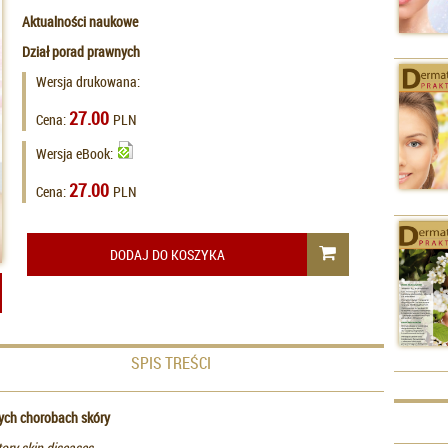
Aktualności naukowe
Dział porad prawnych
Wersja drukowana:
27.00
Cena:
PLN
Wersja eBook:
27.00
Cena:
PLN
DODAJ DO KOSZYKA
SPIS TREŚCI
ych chorobach skóry
ory skin diseases