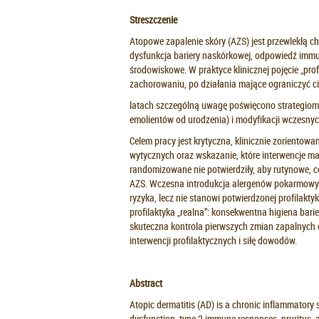
Streszczenie
Atopowe zapalenie skóry (AZS) jest przewlekłą ch
dysfunkcja bariery naskórkowej, odpowiedź immun
środowiskowe. W praktyce klinicznej pojęcie „pr
zachorowaniu, po działania mające ograniczyć c
latach szczególną uwagę poświęcono strategiom p
emolientów od urodzenia) i modyfikacji wczesny
Celem pracy jest krytyczna, klinicznie zoriento
wytycznych oraz wskazanie, które interwencje ma
randomizowane nie potwierdziły, aby rutynowe, 
AZS. Wczesna introdukcja alergenów pokarmowych
ryzyka, lecz nie stanowi potwierdzonej profilakt
profilaktyka „realna”: konsekwentna higiena bar
skuteczna kontrola pierwszych zmian zapalnych 
interwencji profilaktycznych i siłę dowodów.
Abstract
Atopic dermatitis (AD) is a chronic inflammatory 
dysfunction, type 2 immune responses, pruritus, an