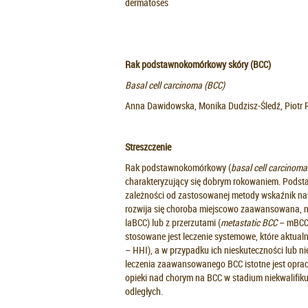
dermatoses
Rak podstawnokomórkowy skóry (BCC)
Basal cell carcinoma (BCC)
Anna Dawidowska, Monika Dudzisz-Śledź, Piotr 
Streszczenie
Rak podstawnokomórkowy (
basal cell carcinom
charakteryzujący się dobrym rokowaniem. Podstawą
zależności od zastosowanej metody wskaźnik naw
rozwija się choroba miejscowo zaawansowana, nie
laBCC) lub z przerzutami (
metastatic BCC
– mBCC)
stosowane jest leczenie systemowe, które aktualn
– HHI), a w przypadku ich nieskuteczności lub n
leczenia zaawansowanego BCC istotne jest opraco
opieki nad chorym na BCC w stadium niekwalifiku
odległych.