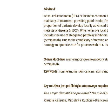
Abstract
Basal cell carcinoma (BCC) is the most common sk
mainstay of treatment, providing good results. D
proportion of patients develop locally advanced d
metastatic disease (mBCC). When effective local t
includes the use of Hedgehog pathway inhibitors (
(cemiplimab). Due to the complexity of treating ad
strategy to optimize care for patients with BCC t
Słowa kluczowe:
niemelanocytowe nowotwory skó
cemiplimab
Key words:
nonmelanoma skin cancers, skin cance
Czy możliwa jest profilaktyka atopowego zapalen
Can atopic dermatitis be prevented? The role of p
Klaudia Kaszuba, Mirosława Kuchciak-Brancewi