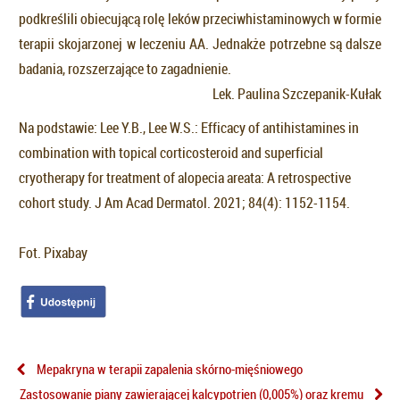
podkreślili obiecującą rolę leków przeciwhistaminowych w formie
terapii skojarzonej w leczeniu AA. Jednakże potrzebne są dalsze
badania, rozszerzające to zagadnienie.
Lek. Paulina Szczepanik-Kułak
Na podstawie: Lee Y.B., Lee W.S.: Efficacy of antihistamines in
combination with topical corticosteroid and superficial
cryotherapy for treatment of alopecia areata: A retrospective
cohort study. J Am Acad Dermatol. 2021; 84(4): 1152-1154.
Fot. Pixabay
Mepakryna w terapii zapalenia skórno-mięśniowego
Zastosowanie piany zawierającej kalcypotrien (0,005%) oraz kremu