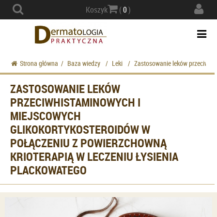
Actio
Koszyk
(
0
)
navig
Togg
navi
Strona główna
/
Baza wiedzy
/
Leki
/
Zastosowanie leków przeciwhis
ZASTOSOWANIE LEKÓW
PRZECIWHISTAMINOWYCH I
MIEJSCOWYCH
GLIKOKORTYKOSTEROIDÓW W
POŁĄCZENIU Z POWIERZCHOWNĄ
KRIOTERAPIĄ W LECZENIU ŁYSIENIA
PLACKOWATEGO