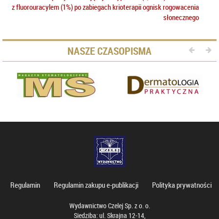
z fluorouracylem (1%) po zabiegach krioterapii ognisk rogowacenia
słonecznego
NASZE CZASOPISMA
Regulamin
Regulamin zakupu e-publikacji
Polityka prywatności
Wydawnictwo Czelej Sp. z o. o.
Siedziba: ul. Skrajna 12-14,