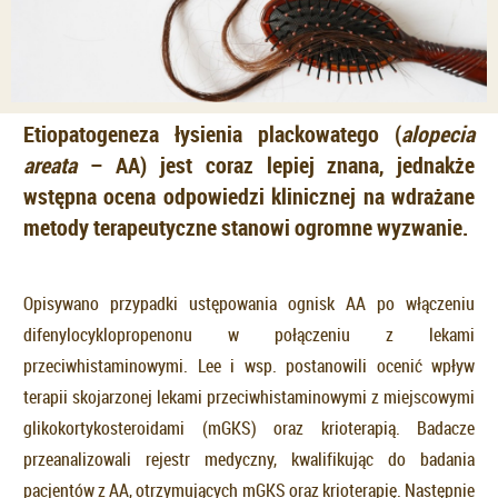
Etiopatogeneza łysienia plackowatego (
alopecia
areata
– AA) jest coraz lepiej znana, jednakże
wstępna ocena odpowiedzi klinicznej na wdrażane
metody terapeutyczne stanowi ogromne wyzwanie.
Opisywano przypadki ustępowania ognisk AA po włączeniu
difenylocyklopropenonu w połączeniu z lekami
przeciwhistaminowymi. Lee i wsp. postanowili ocenić wpływ
terapii skojarzonej lekami przeciwhistaminowymi z miejscowymi
glikokortykosteroidami (mGKS) oraz krioterapią. Badacze
przeanalizowali rejestr medyczny, kwalifikując do badania
pacjentów z AA, otrzymujących mGKS oraz krioterapię. Następnie