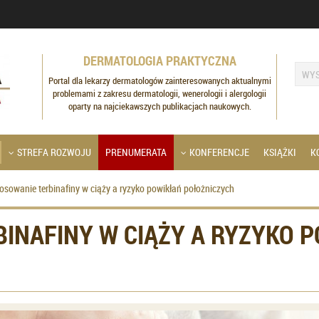
DERMATOLOGIA PRAKTYCZNA
Portal dla lekarzy dermatologów zainteresowanych aktualnymi
problemami z zakresu dermatologii, wenerologii i alergologii
oparty na najciekawszych publikacjach naukowych.
STREFA ROZWOJU
PRENUMERATA
KONFERENCJE
KSIĄŻKI
K
osowanie terbinafiny w ciąży a ryzyko powikłań położniczych
INAFINY W CIĄŻY A RYZYKO 