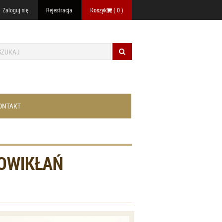
Zaloguj się
Rejestracja
Koszyk
(
0
)
ONTAKT
POWIKŁAŃ