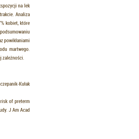
kspozycji na lek
rakcie. Analiza
% kobiet, które
W podsumowaniu
az powikłaniami
rodu martwego.
j zależności.
zczepanik-Kułak
risk of preterm
study. J Am Acad