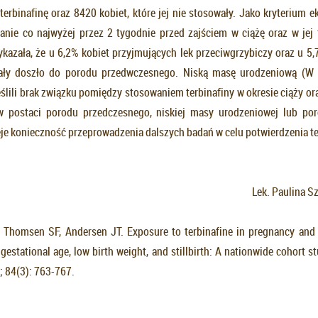
erbinafinę oraz 8420 kobiet, które jej nie stosowały. Jako kryterium e
nie co najwyżej przez 2 tygodnie przed zajściem w ciążę oraz w jej t
kazała, że u 6,2% kobiet przyjmujących lek przeciwgrzybiczy oraz u 5,7
ały doszło do porodu przedwczesnego. Niską masę urodzeniową (
ślili brak związku pomiędzy stosowaniem terbinafiny w okresie ciąży or
w postaci porodu przedczesnego, niskiej masy urodzeniowej lub po
eje konieczność przeprowadzenia dalszych badań w celu potwierdzenia te
Lek. Paulina S
Thomsen SF, Andersen JT. Exposure to terbinafine in pregnancy and 
r gestational age, low birth weight, and stillbirth: A nationwide cohort 
; 84(3): 763-767.