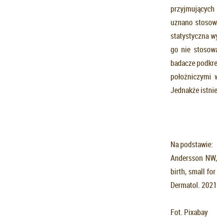
przyjmujących t
uznano stosowa
statystyczna wy
go nie stosow
badacze podkre
położniczymi 
Jednakże istni
Na podstawie:
Andersson NW, 
birth, small fo
Dermatol. 2021
Fot. Pixabay