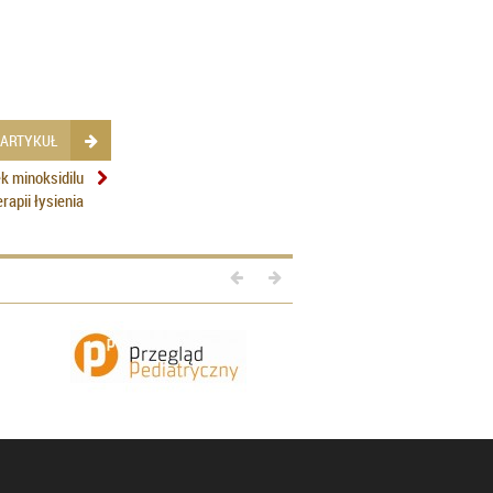
 ARTYKUŁ
k minoksidilu
apii łysienia