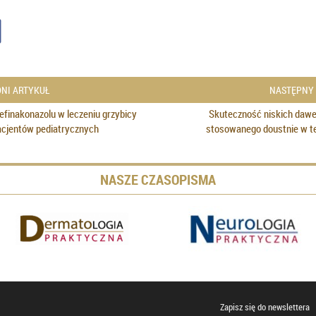
NI ARTYKUŁ
NASTĘPNY
efinakonazolu w leczeniu grzybicy
Skuteczność niskich dawe
acjentów pediatrycznych
stosowanego doustnie w ter
NASZE CZASOPISMA
Zapisz się do newslettera