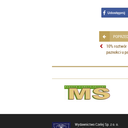
POPRZED
10% roztwór 
paznokci u p
Wydawnictwo Czelej Sp. z o. o.