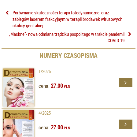
Porównanie skuteczności terapii fotodynamicznej oraz
zabiegów laserem frakcyjnym w terapii brodawek wirusowych
okolicy genitalnej
„Maskne”- nowa odmiana trądziku pospolitego w trakcie pandemii
COVID-19
NUMERY CZASOPISMA
1/2026
27.00
cena:
PLN
4/2025
27.00
cena:
PLN