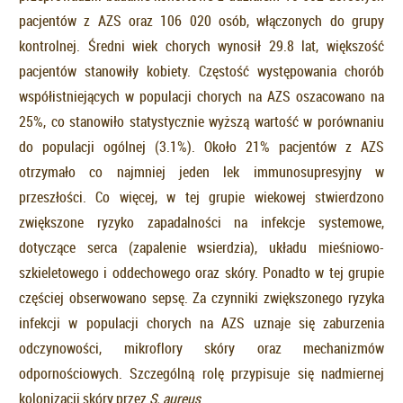
pacjentów z AZS oraz 106 020 osób, włączonych do grupy
kontrolnej. Średni wiek chorych wynosił 29.8 lat, większość
pacjentów stanowiły kobiety. Częstość występowania chorób
współistniejących w populacji chorych na AZS oszacowano na
25%, co stanowiło statystycznie wyższą wartość w porównaniu
do populacji ogólnej (3.1%). Około 21% pacjentów z AZS
otrzymało co najmniej jeden lek immunosupresyjny w
przeszłości. Co więcej, w tej grupie wiekowej stwierdzono
zwiększone ryzyko zapadalności na infekcje systemowe,
dotyczące serca (zapalenie wsierdzia), układu mieśniowo-
szkieletowego i oddechowego oraz skóry. Ponadto w tej grupie
częściej obserwowano sepsę. Za czynniki zwiększonego ryzyka
infekcji w populacji chorych na AZS uznaje się zaburzenia
odczynowości, mikroflory skóry oraz mechanizmów
odpornościowych. Szczególną rolę przypisuje się nadmiernej
kolonizacji skóry przez
S. aureus
.