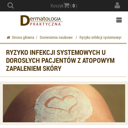
Actio
Koszyk
(
0
)
navig
Togg
navi
Strona główna
/
Doniesienia naukowe
/
Ryzyko infekcji systemowych u
RYZYKO INFEKCJI SYSTEMOWYCH U
DOROSŁYCH PACJENTÓW Z ATOPOWYM
ZAPALENIEM SKÓRY