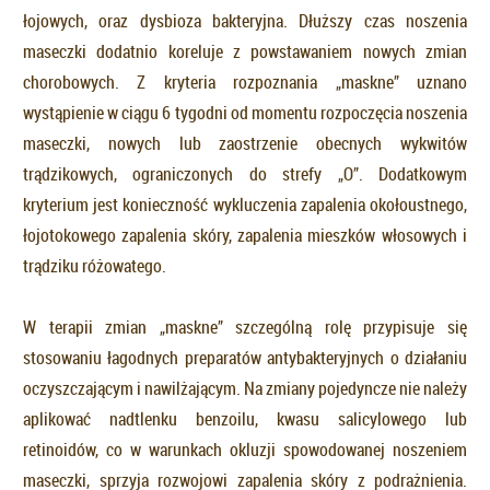
łojowych, oraz dysbioza bakteryjna. Dłuższy czas noszenia
maseczki dodatnio koreluje z powstawaniem nowych zmian
chorobowych. Z kryteria rozpoznania „maskne” uznano
wystąpienie w ciągu 6 tygodni od momentu rozpoczęcia noszenia
maseczki, nowych lub zaostrzenie obecnych wykwitów
trądzikowych, ograniczonych do strefy „O”. Dodatkowym
kryterium jest konieczność wykluczenia zapalenia okołoustnego,
łojotokowego zapalenia skóry, zapalenia mieszków włosowych i
trądziku różowatego.
W terapii zmian „maskne” szczególną rolę przypisuje się
stosowaniu łagodnych preparatów antybakteryjnych o działaniu
oczyszczającym i nawilżającym. Na zmiany pojedyncze nie należy
aplikować nadtlenku benzoilu, kwasu salicylowego lub
retinoidów, co w warunkach okluzji spowodowanej noszeniem
maseczki, sprzyja rozwojowi zapalenia skóry z podrażnienia.