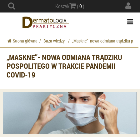
Actio
Koszyk
(
0
)
navig
Togg
navi
Strona główna
/
Baza wiedzy
/
„Maskne”- nowa odmiana trądziku pospo
„MASKNE”- NOWA ODMIANA TRĄDZIKU
POSPOLITEGO W TRAKCIE PANDEMII
COVID-19