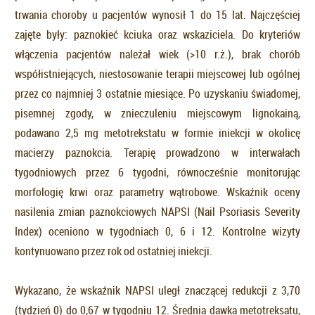
trwania choroby u pacjentów wynosił 1 do 15 lat. Najczęściej
zajęte były: paznokieć kciuka oraz wskaziciela. Do kryteriów
włączenia pacjentów należał wiek (>10 r.ż.), brak chorób
współistniejących, niestosowanie terapii miejscowej lub ogólnej
przez co najmniej 3 ostatnie miesiące. Po uzyskaniu świadomej,
pisemnej zgody, w znieczuleniu miejscowym lignokainą,
podawano 2,5 mg metotrekstatu w formie iniekcji w okolicę
macierzy paznokcia. Terapię prowadzono w interwałach
tygodniowych przez 6 tygodni, równocześnie monitorując
morfologię krwi oraz parametry wątrobowe. Wskaźnik oceny
nasilenia zmian paznokciowych NAPSI (Nail Psoriasis Severity
Index) oceniono w tygodniach 0, 6 i 12. Kontrolne wizyty
kontynuowano przez rok od ostatniej iniekcji.
Wykazano, że wskaźnik NAPSI uległ znaczącej redukcji z 3,70
(tydzień 0) do 0,67 w tygodniu 12. Średnia dawka metotreksatu,