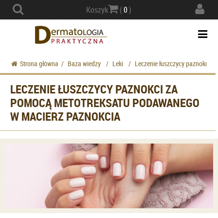
Actio
Koszyk
(
0
)
navig
Togg
navi
Strona główna
/
Baza wiedzy
/
Leki
/
Leczenie łuszczycy paznokci 
LECZENIE ŁUSZCZYCY PAZNOKCI ZA
POMOCĄ METOTREKSATU PODAWANEGO
W MACIERZ PAZNOKCIA