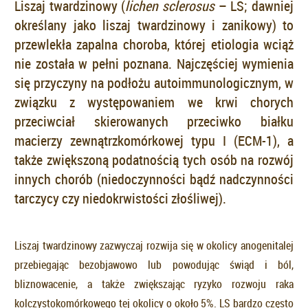
Liszaj twardzinowy (
lichen sclerosus
– LS; dawniej
określany jako liszaj twardzinowy i zanikowy) to
przewlekła zapalna choroba, której etiologia wciąż
nie została w pełni poznana. Najczęściej wymienia
się przyczyny na podłożu autoimmunologicznym, w
związku z występowaniem we krwi chorych
przeciwciał skierowanych przeciwko białku
macierzy zewnątrzkomórkowej typu I (ECM-1), a
także zwiększoną podatnością tych osób na rozwój
innych chorób (niedoczynności bądź nadczynności
tarczycy czy niedokrwistości złośliwej).
Liszaj twardzinowy zazwyczaj rozwija się w okolicy anogenitalej
przebiegając bezobjawowo lub powodując świąd i ból,
bliznowacenie, a także zwiększając ryzyko rozwoju raka
kolczystokomórkowego tej okolicy o około 5%. LS bardzo często