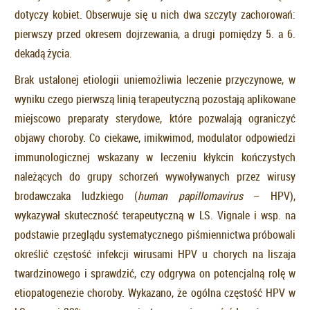
dotyczy kobiet. Obserwuje się u nich dwa szczyty zachorowań:
pierwszy przed okresem dojrzewania, a drugi pomiędzy 5. a 6.
dekadą życia.
Brak ustalonej etiologii uniemożliwia leczenie przyczynowe, w
wyniku czego pierwszą linią terapeutyczną pozostają aplikowane
miejscowo preparaty sterydowe, które pozwalają ograniczyć
objawy choroby. Co ciekawe, imikwimod, modulator odpowiedzi
immunologicznej wskazany w leczeniu kłykcin kończystych
należących do grupy schorzeń wywoływanych przez wirusy
brodawczaka ludzkiego (
human papillomavirus
– HPV),
wykazywał skuteczność terapeutyczną w LS. Vignale i wsp. na
podstawie przeglądu systematycznego piśmiennictwa próbowali
określić częstość infekcji wirusami HPV u chorych na liszaja
twardzinowego i sprawdzić, czy odgrywa on potencjalną rolę w
etiopatogenezie choroby. Wykazano, że ogólna częstość HPV w