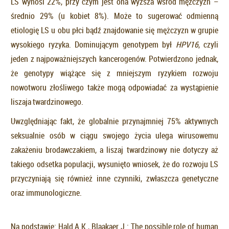
LS wynosi 22%, przy czym jest ona wyższa wśród mężczyzn –
średnio 29% (u kobiet 8%). Może to sugerować odmienną
etiologię LS u obu płci bądź znajdowanie się mężczyzn w grupie
wysokiego ryzyka. Dominującym genotypem był
HPV16
, czyli
jeden z najpoważniejszych kancerogenów. Potwierdzono jednak,
że genotypy wiążące się z mniejszym ryzykiem rozwoju
nowotworu złośliwego także mogą odpowiadać za wystąpienie
liszaja twardzinowego.
Uwzględniając fakt, że globalnie przynajmniej 75% aktywnych
seksualnie osób w ciągu swojego życia ulega wirusowemu
zakażeniu brodawczakiem, a liszaj twardzinowy nie dotyczy aż
takiego odsetka populacji, wysunięto wniosek, że do rozwoju LS
przyczyniają się również inne czynniki, zwłaszcza genetyczne
oraz immunologiczne.
Na podstawie: Hald A.K., Blaakaer J.: The possible role of human