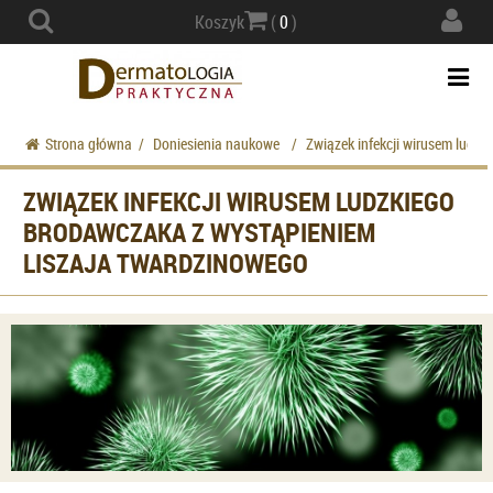
Actio
Koszyk
(
0
)
navig
Togg
navi
Strona główna
/
Doniesienia naukowe
/
Związek infekcji wirusem ludz
ZWIĄZEK INFEKCJI WIRUSEM LUDZKIEGO
BRODAWCZAKA Z WYSTĄPIENIEM
LISZAJA TWARDZINOWEGO