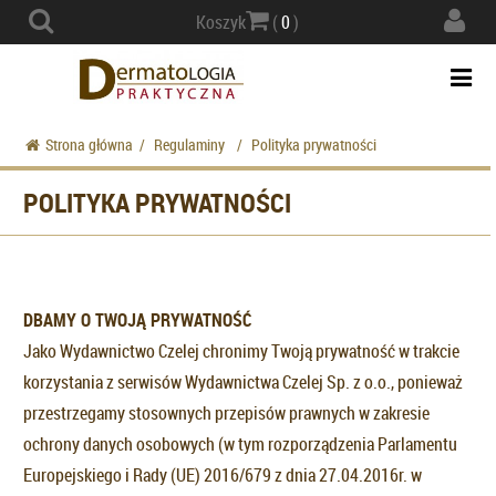
Actio
Koszyk
(
0
)
navig
Togg
navi
Strona główna
/
Regulaminy
/
Polityka prywatności
POLITYKA PRYWATNOŚCI
DBAMY O TWOJĄ PRYWATNOŚĆ
Jako Wydawnictwo Czelej chronimy Twoją prywatność w trakcie
korzystania z serwisów Wydawnictwa Czelej Sp. z o.o., ponieważ
przestrzegamy stosownych przepisów prawnych w zakresie
ochrony danych osobowych (w tym rozporządzenia Parlamentu
Europejskiego i Rady (UE) 2016/679 z dnia 27.04.2016r. w