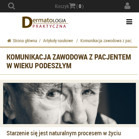
Actio
Koszyk
(
0
)
navig
Togg
navi
Strona główna
/
Artykuły naukowe
/
Komunikacja zawodowa z pacjent
KOMUNIKACJA ZAWODOWA Z PACJENTEM
W WIEKU PODESZŁYM
Starzenie się jest naturalnym procesem w życiu