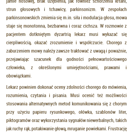
jamie nosowej, brak uzębienia, jak również schorzenia krtani,
strun głosowych i tchawicy, parkinsonizm. W zespołach
parkinsonowskich zmienia się m.in. siła i modulacja głosu, mowa
staje się monotonna, bezbarwna i coraz cichsza. W rozmowie z
pacjentem dotkniętym dyzartrią lekarz musi wykazać się
cierpliwością, okazać zrozumienie i współczucie. Chorego z
zaburzeniem mowy należy zawsze traktować z uwagą i poważnie,
przejawiając szacunek dla godności pełnowartościowego
człowieka, z określonymi umiejętnościami, prawami i
obowiązkami.
Lekarz powinien dokonać oceny zdolności chorego do mówienia,
rozumienia, czytania i pisania. Musi ocenić też możliwości
stosowania alternatywnych metod komunikowania się z chorym
przy użyciu papieru rysunkowego, ołówka, szablonów liter,
piktogramów oraz wykorzystania sygnałów niewerbalnych, takich
jak ruchy rąk, potakiwanie głową, mruganie powiekami. Frustrację