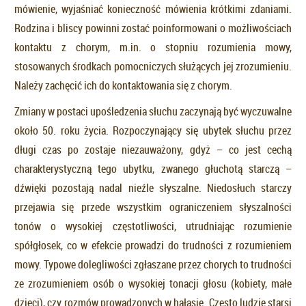
mówienie, wyjaśniać konieczność mówienia krótkimi zdaniami.
Rodzina i bliscy powinni zostać poinformowani o możliwościach
kontaktu z chorym, m.in. o stopniu rozumienia mowy,
stosowanych środkach pomocniczych służących jej zrozumieniu.
Należy zachęcić ich do kontaktowania się z chorym.
Zmiany w postaci upośledzenia słuchu zaczynają być wyczuwalne
około 50. roku życia. Rozpoczynający się ubytek słuchu przez
długi czas po zostaje niezauważony, gdyż – co jest cechą
charakterystyczną tego ubytku, zwanego głuchotą starczą –
dźwięki pozostają nadal nieźle słyszalne. Niedosłuch starczy
przejawia się przede wszystkim ograniczeniem słyszalności
tonów o wysokiej częstotliwości, utrudniając rozumienie
spółgłosek, co w efekcie prowadzi do trudności z rozumieniem
mowy. Typowe dolegliwości zgłaszane przez chorych to trudności
ze zrozumieniem osób o wysokiej tonacji głosu (kobiety, małe
dzieci), czy rozmów prowadzonych w hałasie. Często ludzie starsi