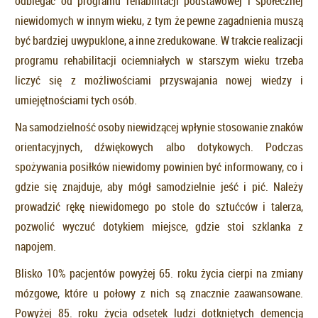
odbiegać od programu rehabilitacji podstawowej i społecznej
niewidomych w innym wieku, z tym że pewne zagadnienia muszą
być bardziej uwypuklone, a inne zredukowane. W trakcie realizacji
programu rehabilitacji ociemniałych w starszym wieku trzeba
liczyć się z możliwościami przyswajania nowej wiedzy i
umiejętnościami tych osób.
Na samodzielność osoby niewidzącej wpłynie stosowanie znaków
orientacyjnych, dźwiękowych albo dotykowych. Podczas
spożywania posiłków niewidomy powinien być informowany, co i
gdzie się znajduje, aby mógł samodzielnie jeść i pić. Należy
prowadzić rękę niewidomego po stole do sztućców i talerza,
pozwolić wyczuć dotykiem miejsce, gdzie stoi szklanka z
napojem.
Blisko 10% pacjentów powyżej 65. roku życia cierpi na zmiany
mózgowe, które u połowy z nich są znacznie zaawansowane.
Powyżej 85. roku życia odsetek ludzi dotkniętych demencją