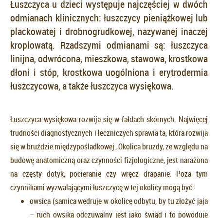
Łuszczyca u dzieci występuje najczęściej w dwóch
odmianach klinicznych: łuszczycy pieniążkowej lub
plackowatej i drobnogrudkowej, nazywanej inaczej
kroplowatą. Rzadszymi odmianami są: łuszczyca
linijna, odwrócona, mieszkowa, stawowa, krostkowa
dłoni i stóp, krostkowa uogólniona i erytrodermia
łuszczycowa, a także łuszczyca wysiękowa.
Łuszczyca wysiękowa rozwija się w fałdach skórnych. Najwięcej
trudności diagnostycznych i leczniczych sprawia ta, która rozwija
się w bruździe międzypośladkowej. Okolica bruzdy, ze względu na
budowę anatomiczną oraz czynności fizjologiczne, jest narażona
na częsty dotyk, pocieranie czy wręcz drapanie. Poza tym
czynnikami wyzwalającymi łuszczycę w tej okolicy mogą być:
owsica (samica wędruje w okolicę odbytu, by tu złożyć jaja
– ruch owsika odczuwalny jest jako świąd i to powoduje