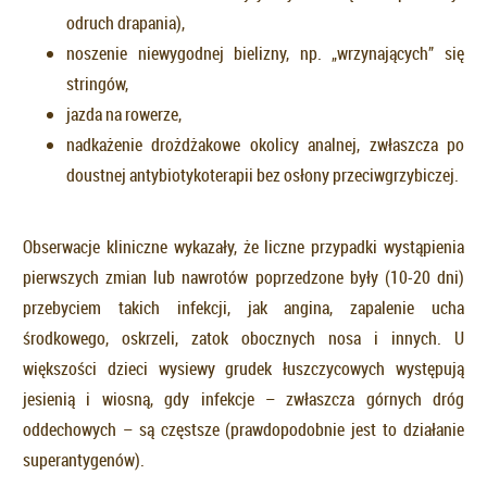
odruch drapania),
noszenie niewygodnej bielizny, np. „wrzynających” się
stringów,
jazda na rowerze,
nadkażenie drożdżakowe okolicy analnej, zwłaszcza po
doustnej antybiotykoterapii bez osłony przeciwgrzybiczej.
Obserwacje kliniczne wykazały, że liczne przypadki wystąpienia
pierwszych zmian lub nawrotów poprzedzone były (10-20 dni)
przebyciem takich infekcji, jak angina, zapalenie ucha
środkowego, oskrzeli, zatok obocznych nosa i innych. U
większości dzieci wysiewy grudek łuszczycowych występują
jesienią i wiosną, gdy infekcje – zwłaszcza górnych dróg
oddechowych – są częstsze (prawdopodobnie jest to działanie
superantygenów).