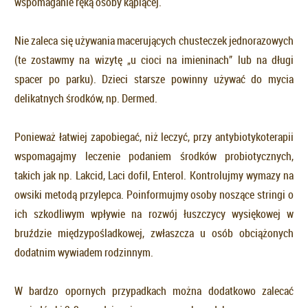
wspomaganie ręką osoby kąpiącej.
Nie zaleca się używania macerujących chusteczek jednorazowych
(te zostawmy na wizytę „u cioci na imieninach” lub na długi
spacer po parku). Dzieci starsze powinny używać do mycia
delikatnych środków, np. Dermed.
Ponieważ łatwiej zapobiegać, niż leczyć, przy antybiotykoterapii
wspomagajmy leczenie podaniem środków probiotycznych,
takich jak np. Lakcid, Laci dofil, Enterol. Kontrolujmy wymazy na
owsiki metodą przylepca. Poinformujmy osoby noszące stringi o
ich szkodliwym wpływie na rozwój łuszczycy wysiękowej w
bruździe międzypośladkowej, zwłaszcza u osób obciążonych
dodatnim wywiadem rodzinnym.
W bardzo opornych przypadkach można dodatkowo zalecać