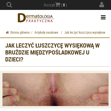
Actio
Koszyk
(
0
)
navig
Togg
navi
Strona główna
/
Artykuły naukowe
/
Jak leczyć łuszczycę wysiękową w 
JAK LECZYĆ ŁUSZCZYCĘ WYSIĘKOWĄ W
BRUŹDZIE MIĘDZYPOŚLADKOWEJ U
DZIECI?