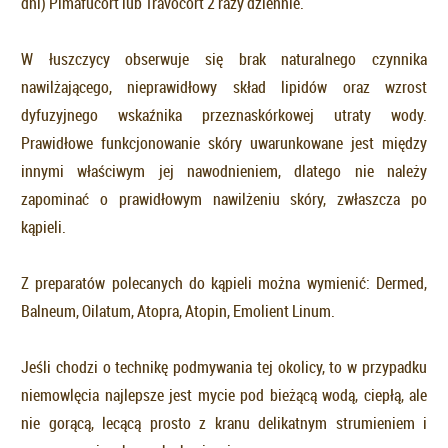
dni) Pimafucort lub Travocort 2 razy dziennie.
W łuszczycy obserwuje się brak naturalnego czynnika
nawilżającego, nieprawidłowy skład lipidów oraz wzrost
dyfuzyjnego wskaźnika przeznaskórkowej utraty wody.
Prawidłowe funkcjonowanie skóry uwarunkowane jest między
innymi właściwym jej nawodnieniem, dlatego nie należy
zapominać o prawidłowym nawilżeniu skóry, zwłaszcza po
kąpieli.
Z preparatów polecanych do kąpieli można wymienić: Dermed,
Balneum, Oilatum, Atopra, Atopin, Emolient Linum.
Jeśli chodzi o technikę podmywania tej okolicy, to w przypadku
niemowlęcia najlepsze jest mycie pod bieżącą wodą, ciepłą, ale
nie gorącą, lecącą prosto z kranu delikatnym strumieniem i