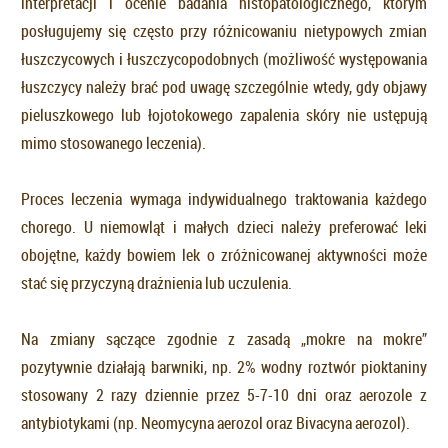
interpretacji i ocenie badania histopatologicznego, którym
posługujemy się często przy różnicowaniu nietypowych zmian
łuszczycowych i łuszczycopodobnych (możliwość występowania
łuszczycy należy brać pod uwagę szczególnie wtedy, gdy objawy
pieluszkowego lub łojotokowego zapalenia skóry nie ustępują
mimo stosowanego leczenia).
Proces leczenia wymaga indywidualnego traktowania każdego
chorego. U niemowląt i małych dzieci należy preferować leki
obojętne, każdy bowiem lek o zróżnicowanej aktywności może
stać się przyczyną drażnienia lub uczulenia.
Na zmiany sączące zgodnie z zasadą „mokre na mokre”
pozytywnie działają barwniki, np. 2% wodny roztwór pioktaniny
stosowany 2 razy dziennie przez 5-7-10 dni oraz aerozole z
antybiotykami (np. Neomycyna aerozol oraz Bivacyna aerozol).