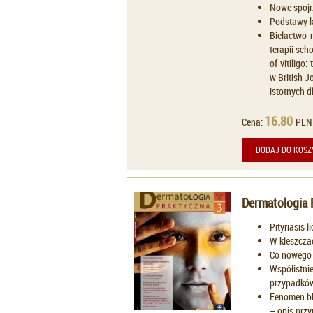
Nowe spojr
Podstawy k
Bielactwo n
terapii sc
of vitilig
w British J
istotnych d
16.80
Cena:
PLN
DODAJ DO KOSZ
Dermatologia 
Pityriasis l
W kleszczac
Co nowego 
Współistnie
przypadkó
Fenomen bl
– opis przy