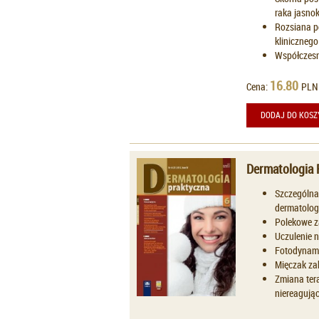
raka jasno
Rozsiana p
klinicznego
Współczesn
16.80
Cena:
PLN
DODAJ DO KOSZ
Dermatologia 
Szczególna
dermatologi
Polekowe z
Uczulenie n
Fotodynami
Mięczak za
Zmiana tera
niereagując