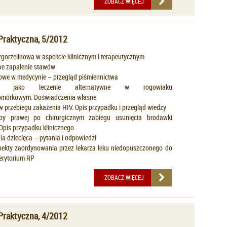
ZOBACZ WIĘCEJ
Praktyczna, 5/2012
zgorzelinowa w aspekcie klinicznym i terapeutycznym
e zapalenie stawów
kowe w medycynie – przegląd piśmiennictwa
apia jako leczenie alternatywne w rogowiaku
omórkowym. Doświadczenia własne
 przebiegu zakażenia HIV. Opis przypadku i przegląd wiedzy
opy prawej po chirurgicznym zabiegu usunięcia brodawki
Opis przypadku klinicznego
a dziecięca – pytania i odpowiedzi
ekty zaordynowania przez lekarza leku niedopuszczonego do
erytorium RP
ZOBACZ WIĘCEJ
Praktyczna, 4/2012