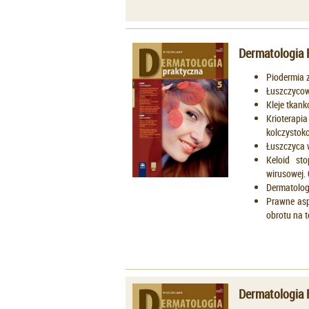
Dermatologia 
Piodermia 
Łuszczycow
Kleje tkan
Krioter
kolczystok
Łuszczyca w
Keloid st
wirusowej. 
Dermatologi
Prawne asp
obrotu na t
Dermatologia 