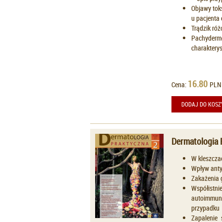
Objawy tok
u pacjenta 
Trądzik ró
Pachydermod
charaktery
16.80
Cena:
PLN
DODAJ DO KOSZ
Dermatologia 
W kleszczac
Wpływ anty
Zakażenia g
Współistnie
autoimmuno
przypadku
Zapalenie