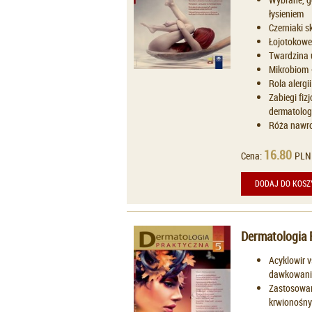
łysieniem
Czerniaki s
Łojotokowe 
Twardzina 
Mikrobiom 
Rola alerg
Zabiegi fiz
dermatolog
Róża nawrot
16.80
Cena:
PLN
DODAJ DO KOSZ
Dermatologia 
Acyklowir v
dawkowania
Zastosowan
krwionośnyc