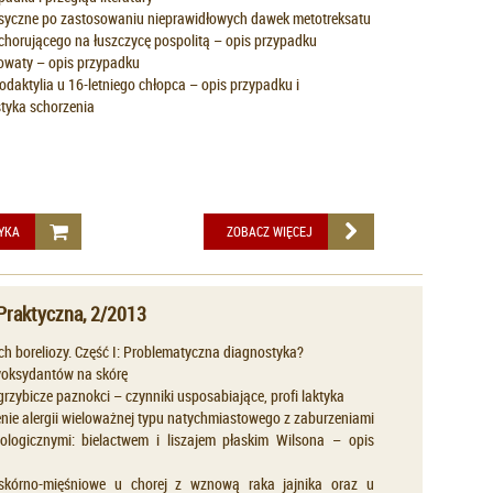
syczne po zastosowaniu nieprawidłowych dawek metotreksatu
chorującego na łuszczycę pospolitą – opis przypadku
żowaty – opis przypadku
aktylia u 16-letniego chłopca – opis przypadku i
styka schorzenia
YKA
ZOBACZ WIĘCEJ
Praktyczna, 2/2013
h boreliozy. Część I: Problematyczna diagnostyka?
oksydantów na skórę
rzybicze paznokci – czynniki usposabiające, profi laktyka
nie alergii wieloważnej typu natychmiastowego z zaburzeniami
logicznymi: bielactwem i liszajem płaskim Wilsona – opis
 skórno-mięśniowe u chorej z wznową raka jajnika oraz u