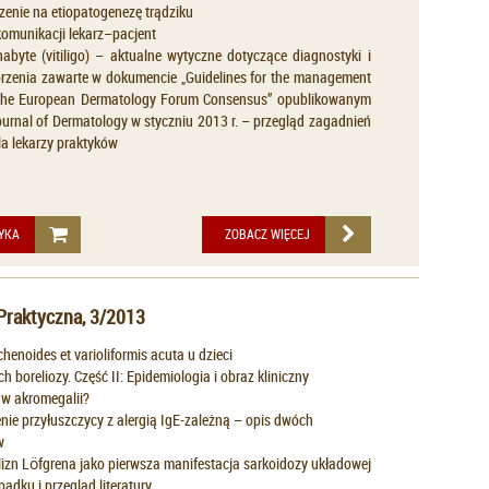
zenie na etiopatogenezę trądziku
omunikacji lekarz–pacjent
abyte (vitiligo) – aktualne wytyczne dotyczące diagnostyki i
horzenia zawarte w dokumencie „Guidelines for the management
o: the European Dermatology Forum Consensus” opublikowanym
ournal of Dermatology w styczniu 2013 r. – przegląd zagadnień
la lekarzy praktyków
YKA
ZOBACZ WIĘCEJ
Praktyczna, 3/2013
ichenoides et varioliformis acuta u dzieci
h boreliozy. Część II: Epidemiologia i obraz kliniczny
w akromegalii?
nie przyłuszczycy z alergią IgE-zależną – opis dwóch
w
izn Löfgrena jako pierwsza manifestacja sarkoidozy układowej
padku i przegląd literatury