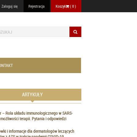
Zaloguj się
Rejestracja
Koszyk
(
0
)
ONTAKT
ARTYKUŁY
r – Rola układu immunologicznego w SARS-
 możliwości terapii. Pytania i odpowiedzi
ki i informacje dla dermatologów leczących
ów z AZS w trakcie pandemii COVID-19