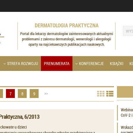
DERMATOLOGIA PRAKTYCZNA
Portal dla lekarzy dermatologów zainteresowanych aktualnymi
problemami z zakresu dermatologii, wenerologii i alergologii
oparty na najciekawszych publikacjach naukowych.
STREFA ROZWOJU
PRENUMERATA
KONFERENCJE
KSIĄŻKI
K
7
8
9
Webina
CoV-2 i
Praktyczna, 6/2013
ackowate u dzieci
Wskazów
pacjent
enetycznie uwarunkowane choroby włosów przebiegające z