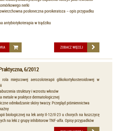
komórkowego nerki
owierzchowna posłoneczna porokeratoza – opis przypadku
a antybiotykoterapia w trądziku
YKA
ZOBACZ WIĘCEJ
Praktyczna, 6/2012
 rola miejscowej aerozoloterapii glikokortykosteroidowej w
i
aburzenia struktury i wzrostu włosów
a metale w praktyce dermatologicznej
czne odmładzanie skóry twarzy. Przegląd piśmiennictwa
kaźny
pii biologicznej na lek anty Il-12/Il-23 u chorych na łuszczycę
ych na leki z grupy inhibitorow TNF-alfa. Opisy przypadków