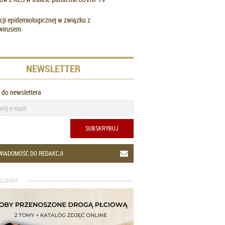
cji epidemiologicznej w związku z
wirusem
NEWSLETTER
ę do newslettera
SUBSKRYBUJ
WIADOMOŚĆ DO REDAKCJI
KLAMA