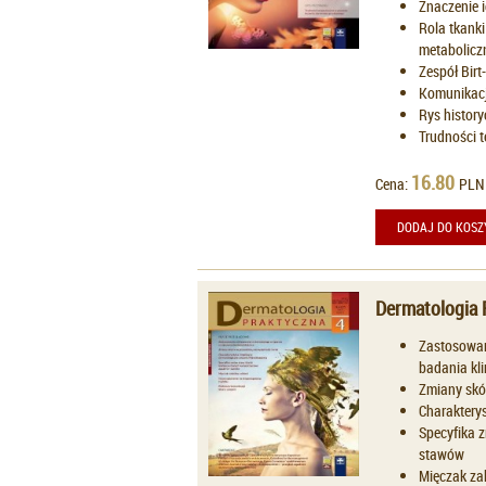
Znaczenie i
Rola tkanki
metabolicz
Zespół Birt
Komunikacja
Rys history
Trudności t
16.80
Cena:
PLN
DODAJ DO KOSZ
Dermatologia 
Zastosowa
badania kli
Zmiany skór
Charaktery
Specyfika z
stawów
Mięczak zak