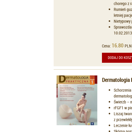
chorego z 
Rumień guz
letniej pac
Nietypowy p
Sprawozdan
10.02.2013
16.80
Cena:
PLN
DODAJ DO KOSZ
Dermatologia 
Schorzenia
dermatolo
Świerzb – n
rFGF1 w pie
Liszaj twar
z przewlek
Leczenie łu
Skórna pos