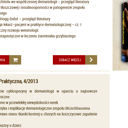
chtiolu we współczesnej dermatologii – przegląd literatury
 tłuszczowej i insulinooporności w patogenezie zespołu
nego
-Hogg-Dubé – przegląd literatury
 lekarz–pacjent w praktyce dermatologicznej – cz. I
czny rozwoju wenerologii
erapeutyczne w leczeniu ziarniniaka grzybiastego
YKA
ZOBACZ WIĘCEJ
Praktyczna, 4/2013
nie cyklosporyny w dermatologii w oparciu o najnowsze
niczne
ne w przewlekłej niewydolności nerek
styka i implikacje dermatologiczne zespołu Münchhausena
mian stanu tkanki kostnej u chorych na łuszczycowe zapalenie
aźny u dzieci