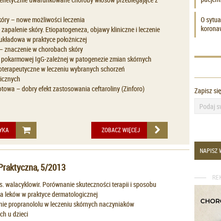
kóry – nowe możliwości leczenia
O sytua
korona
zapalenie skóry. Etiopatogeneza, objawy kliniczne i leczenie
układowa w praktyce położniczej
– znaczenie w chorobach skóry
ii pokarmowej IgG-zależnej w patogenezie zmian skórnych
joterapeutyczne w leczeniu wybranych schorzeń
icznych
owa – dobry efekt zastosowania ceftaroliny (Zinforo)
Zapisz si
YKA
ZOBACZ WIĘCEJ
NAPISZ 
Praktyczna, 5/2013
RE
s. walacyklowir. Porównanie skuteczności terapii i sposobu
 leków w praktyce dermatologicznej
ie propranololu w leczeniu skórnych naczyniaków
h u dzieci