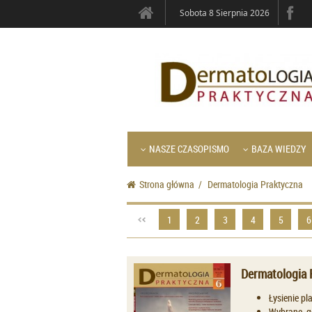
Sobota 8 Sierpnia 2026
NASZE CZASOPISMO
BAZA WIEDZY
Strona główna
/
Dermatologia Praktyczna
1
2
3
4
5
6
Dermatologia 
Łysienie pl
Wybrane, g