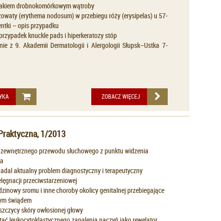
rakiem drobnokomórkowym wątroby
owaty (erythema nodosum) w przebiegu róży (erysipelas) u 57-
jentki – opis przypadku
rzypadek knuckle pads i hiperkeratozy stóp
ie z 9. Akademii Dermatologii i Alergologii Słupsk–Ustka 7-
YKA
ZOBACZ WIĘCEJ
Praktyczna, 1/2013
 zewnętrznego przewodu słuchowego z punktu widzenia
ga
adal aktualny problem diagnostyczny i terapeutyczny
lęgnacji przeciwstarzeniowej
dzinowy sromu i inne choroby okolicy genitalnej przebiegające
łym świądem
szczycy skóry owłosionej głowy
tać leukocytoklastycznego zapalenia naczyń jako rewelator