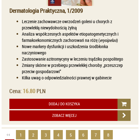
Dermatologia Praktyczna, 1/2009
Leczenie zachowawcze owrzodzeń goleni u chorych z
przewlekłą niewydolnością żylną
Analiza współczesnych aspektów etiopatogenetycznych i
farmakoekonomicznych zachorowań na różę (
erysipelas
)
Nowe markery dysfunkcji i uszkodzenia środbłonka
naczyniowego
Zastosowanie azitromycyny w leczeniu trądziku pospolitego
Zmiany skórne w przebiegu przewlekłej choroby „przeszczep
przeciw gospodarzowi”
Kilka uwag o odpowiedzialności prawnej w gabinecie
Cena:
16.80
PLN
DODAJ DO KOSZYKA
ZOBACZ WIĘCEJ
1
2
3
4
5
6
7
8