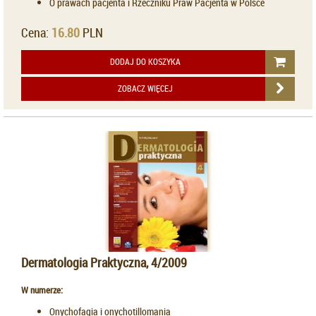
O prawach pacjenta i Rzeczniku Praw Pacjenta w Polsce
Cena:
16.80
PLN
DODAJ DO KOSZYKA
ZOBACZ WIĘCEJ
Dermatologia Praktyczna, 4/2009
W numerze:
Onychofagia i onychotillomania