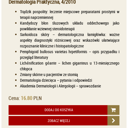
Dermatologia Praktyczna, 4/2010
Trądzik pospolity: leczenie miejscowe preparatami prostymi w
terapii naprzemiennej
Kandydozy błon śluzowych układu oddechowego jako
powikłanie wziewnej steroidoterapii
Sarkoidoza skóry – dermatologiczna łamigłówka: ważne
aspekty diagnostyki różnicowej oraz wskazówki ułatwiające
rozpoznanie kliniczne i histopatologiczne
Pemphigoid bullosus varietas hrpetiformis – opis przypadku i
przegląd literatury
Lichénification géante – lichen giganteus u 13-miesięcznego
chłopca
Zmiany skórne u pacjentów ze stomią
Dermatologia dziecięca – pytania i odpowiedzi
Akademia Dermatologii i Alergologii – sprawozdanie
Cena:
16.80
PLN
DODAJ DO KOSZYKA
ZOBACZ WIĘCEJ