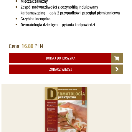
Mięczak zakaźny
Zespół nadwrażliwości z eozynofilią indukowany
karbamazepiną – opis 2 przypadków i przegląd piśmiennictwa
Grzybica incognito
Dermatologia dziecięca – pytania i odpowiedzi
Cena:
16.80
PLN
DODAJ DO KOSZYKA
ZOBACZ WIĘCEJ