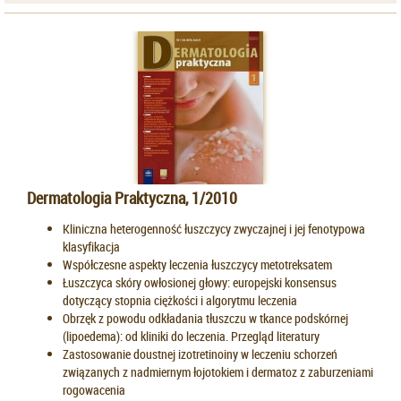
Dermatologia Praktyczna, 1/2010
Kliniczna heterogenność łuszczycy zwyczajnej i jej fenotypowa
klasyfikacja
Współczesne aspekty leczenia łuszczycy metotreksatem
Łuszczyca skóry owłosionej głowy: europejski konsensus
dotyczący stopnia ciężkości i algorytmu leczenia
Obrzęk z powodu odkładania tłuszczu w tkance podskórnej
(lipoedema): od kliniki do leczenia. Przegląd literatury
Zastosowanie doustnej izotretinoiny w leczeniu schorzeń
związanych z nadmiernym łojotokiem i dermatoz z zaburzeniami
rogowacenia