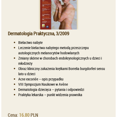
Dermatologia Praktyczna, 3/2009
Bielactwo nabyte
Leczenie bielactwa nabytego metodą przeszczepu
autologicznych melanocytów hodowlanych
Zmiany skórne w chorobach endokrynologicznych u dzieci i
młodzieży
Obraz kliniczny zakażenia krętkami Borrelia burgdorferi sensu
lato u dzieci
Acne excoriée – opis przypadku
VIII Sympozjum Naukowe w Avène
Dermatologia dziecięca – pytania i odpowiedzi
Praktyka lekarska – punkt widzenia prawnika
Cena:
16.80
PLN