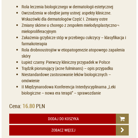
Rola leczenia biologicznego w dermatologii estetycznej
Owrzodzenia w obrębie jamy ustnej: aspekty kliniczne.
Wskazówki dla dermatologów Część I. Zmiany ostre
Zmiany skórne u chorego z zespołem mielodysplastyczno¬
mieloproliferacyjnym
Zakażenia grzybicze stóp w przebiegu cukrzycy – klasyfikacja i
farmakoterapia
Rola drobnoustrojów w etiopatogenezie atopowego zapalenia
skóry
Łupież czarny. Pierwszy kliniczny przypadek w Polsce
Trądzik piorunujący (acne fulminans) – opis przypadku
Niestandardowe zastosowanie leków biologicznych –
omówienie
II Międzynarodowa Konferencja Interdyscyplinarna „Leki
biologiczne – nowa era terapii” – sprawozdanie
Cena:
16.80
PLN
DODAJ DO KOSZYKA
ZOBACZ WIĘCEJ