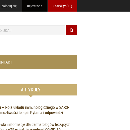
Zaloguj się
Rejestracja
Koszyk
(
0
)
ONTAKT
ARTYKUŁY
r – Rola układu immunologicznego w SARS-
 możliwości terapii. Pytania i odpowiedzi
ki i informacje dla dermatologów leczących
ów z AZS w trakcie pandemii COVID-19