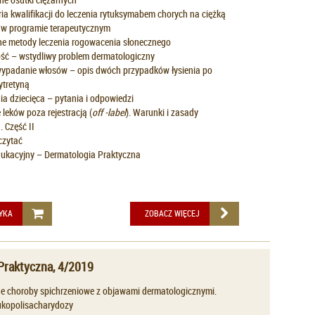
ia kwalifikacji do leczenia rytuksymabem chorych na ciężką
 w programie terapeutycznym
e metody leczenia rogowacenia słonecznego
ść – wstydliwy problem dermatologiczny
ypadanie włosów – opis dwóch przypadków łysienia po
ytretyną
a dziecięca – pytania i odpowiedzi
leków poza rejestracją (
off -label
). Warunki i zasady
 Część II
czytać
ukacyjny – Dermatologia Praktyczna
YKA
ZOBACZ WIĘCEJ
Praktyczna, 4/2019
e choroby spichrzeniowe z objawami dermatologicznymi.
ukopolisacharydozy