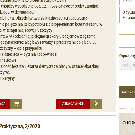
 choroby współistniejące. Cz. 1. Systemowe choroby zapalne
ziegci w dermatologii
O sytua
korona
bihana. Obrzęk lity twarzy możliwości terapeutyczne
ie połączenia kalcypotriolu z dipropionianem betametazonu w
i w terapii miejscowej łuszczycy
ntów w codziennej pielęgnacji skóry u pacjentów z egzemą
aczyniakomięsak głowy i twarzy z przerzutami do płuc u 83-
ężczyzny – opis przypadku
a dziecięca – pytania i odpowiedzi
Zapisz si
i naukowe
lność lekarza i lekarza dentysty za błędy w sztuce lekarskiej
czytać
ukacyjny
NAPISZ 
YKA
ZOBACZ WIĘCEJ
RE
Praktyczna, 3/2020