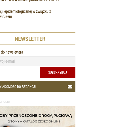
cji epidemiologicznej w związku z
wirusem
NEWSLETTER
ę do newslettera
SUBSKRYBUJ
WIADOMOŚĆ DO REDAKCJI
KLAMA