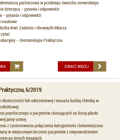
A dermatoza pęcherzowa w przebiegu świerzbu norweskiego
a dziecięca – pytania i odpowiedzi
a – pytania i odpowiedzi
i naukowe
łużba krwi. Zadania i obowiązki lekarza
czytać
ukacyjny – Dermatologia Praktyczna
YKA
ZOBACZ WIĘCEJ
Praktyczna, 6/2019
 skuteczności fali uderzeniowej i masażu bańką chińską w
cellulitowej
su psychicznego u pacjentów chorujących na liszaj płaski
wej jamy ustnej
nia z zastosowania połączenia kalcypotriolu i betametazonu
piany w miejscowym leczeniu pacjentów z niepowodzeniem
znym po innych terapiach