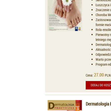
Łuszczyca i
Znaczenie d
Choroba Mor
Zastosowan
formie maśc
Rola emolie
Pierwotny n
letniego m
Dermatologi
Aktualnośc
Odpowiedzia
Warto prze
Program ed
27.00
Cena:
PLN
DODAJ DO KOSZ
Dermatologia 