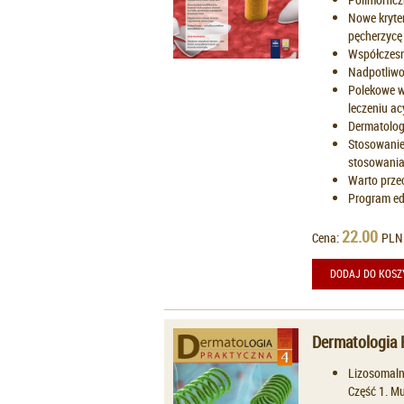
Nowe kryter
pęcherzycę
Współczesn
Nadpotliwo
Polekowe w
leczeniu ac
Dermatologi
Stosowanie 
stosowania.
Warto prze
Program ed
22.00
Cena:
PLN
DODAJ DO KOSZ
Dermatologia 
Lizosomaln
Część 1. M