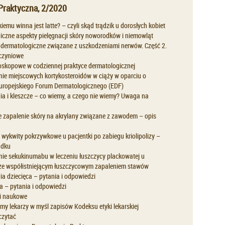
Praktyczna, 2/2020
iemu winna jest latte? – czyli skąd trądzik u dorosłych kobiet
iczne aspekty pielęgnacji skóry noworodków i niemowląt
 dermatologiczne związane z uszkodzeniami nerwów. Część 2.
czyniowe
oskopowe w codziennej praktyce dermatologicznej
ie miejscowych kortykosteroidów w ciąży w oparciu o
uropejskiego Forum Dermatologicznego (EDF)
ia i kleszcze – co wiemy, a czego nie wiemy? Uwaga na
 zapalenie skóry na akrylany związane z zawodem – opis
wykwity pokrzywkowe u pacjentki po zabiegu kriolipolizy –
adku
ie sekukinumabu w leczeniu łuszczycy plackowatej u
ze współistniejącym łuszczycowym zapaleniem stawów
ia dziecięca – pytania i odpowiedzi
a – pytania i odpowiedzi
i naukowe
my lekarzy w myśl zapisów Kodeksu etyki lekarskiej
eczytać