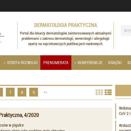
DERMATOLOGIA PRAKTYCZNA
Portal dla lekarzy dermatologów zainteresowanych aktualnymi
problemami z zakresu dermatologii, wenerologii i alergologii
oparty na najciekawszych publikacjach naukowych.
STREFA ROZWOJU
PRENUMERATA
KONFERENCJE
KSIĄŻKI
K
7
8
9
Webina
CoV-2 i
Praktyczna, 4/2020
osów w pigułce
Wskazów
pacjent
zenia skóry jako problem stale aktualny