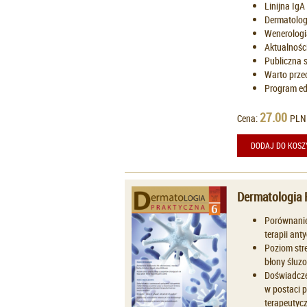
Linijna Ig
Dermatologi
Wenerologi
Aktualnośc
Publiczna s
Warto prze
Program ed
27.00
Cena:
PLN
DODAJ DO KOSZ
Dermatologia 
Porównanie
terapii anty
Poziom stre
błony śluzo
Doświadcze
w postaci 
terapeutyc