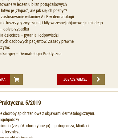
sowane w leczeniu blizn potrądzikowych
łatwo je „złapać”, ale jak się ich pozbyć?
 zastosowanie witaminy A i E w dermatologii
nie łuszczycy zwyczajnej i kiły wczesnej objawowej u młodego
– opis przypadku
a dziecięca – pytania i odpowiedzi
nych osobowych pacjentów. Zasady prawne
czytać
ukacyjny – Dermatologia Praktyczna
YKA
ZOBACZ WIĘCEJ
Praktyczna, 5/2019
e choroby spichrzeniowe z objawami dermatologicznymi.
ingolipidozy
inuria (zespół odoru rybnego) – patogeneza, klinika i
ie lecznicze
ne osutki ciężarnych