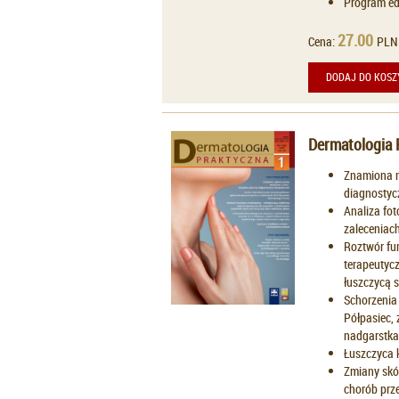
Program ed
27.00
Cena:
PLN
DODAJ DO KOSZ
Dermatologia 
Znamiona m
diagnostyc
Analiza fo
zaleceniac
Roztwór fu
terapeutyc
łuszczycą s
Schorzenia
Półpasiec, 
nadgarstka
Łuszczyca 
Zmiany skór
chorób prz