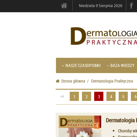
Niedziela 9 Sierpnia 2026
NASZE CZASOPISMO
BAZA WIEDZY
Strona główna
/
Dermatologia Praktyczna
1
2
3
4
5
6
Dermatologia 
Choroby wł
Samouszkod