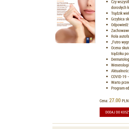
Czy wszystk
dorosłych k
Trądzik wie
Grzybica sk
Odpowiedź 
Zachowawcz
Rola autof
„Futro wygr
Ocena skut
trądziku p
Dermatologi
Wenerologi
Aktualnośc
COVID-19 –
Warto prze
Program ed
27.00
Cena:
PLN
DODAJ DO KOSZ