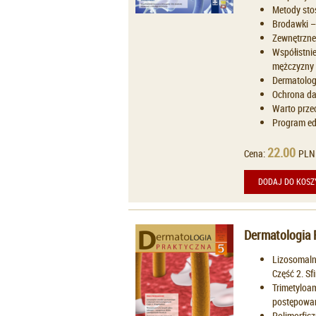
Metody sto
Brodawki – 
Zewnętrzne
Współistnie
mężczyzny 
Dermatologi
Ochrona da
Warto prze
Program ed
22.00
Cena:
PLN
DODAJ DO KOSZ
Dermatologia 
Lizosomaln
Część 2. Sf
Trimetyloam
postępowan
Polimorficz