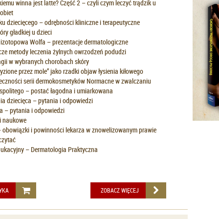
iemu winna jest latte? Część 2 – czyli czym leczyć trądzik u
obiet
ku dziecięcego – odrębności kliniczne i terapeutyczne
óry gładkiej u dzieci
izotopowa Wolfa – prezentacje dermatologiczne
e metody leczenia żylnych owrzodzeń podudzi
agii w wybranych chorobach skóry
yzione przez mole” jako rzadki objaw łysienia kiłowego
eczności serii dermokosmetyków Normacne w zwalczaniu
ospolitego – postać łagodna i umiarkowana
a dziecięca – pytania i odpowiedzi
a – pytania i odpowiedzi
i naukowe
 obowiązki i powinności lekarza w znowelizowanym prawie
czytać
ukacyjny – Dermatologia Praktyczna
YKA
ZOBACZ WIĘCEJ