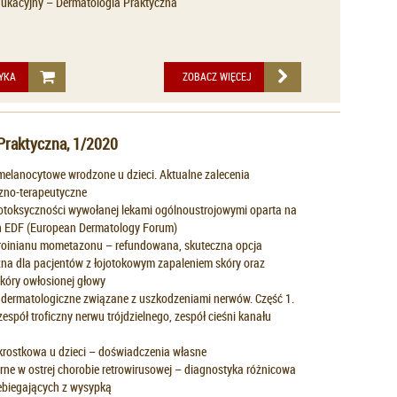
ukacyjny – Dermatologia Praktyczna
YKA
ZOBACZ WIĘCEJ
Praktyczna, 1/2020
elanocytowe wrodzone u dzieci. Aktualne zalecenia
zno-terapeutyczne
totoksyczności wywołanej lekami ogólnoustrojowymi oparta na
h EDF (European Dermatology Forum)
roinianu mometazonu – refundowana, skuteczna opcja
zna dla pacjentów z łojotokowym zapaleniem skóry oraz
kóry owłosionej głowy
 dermatologiczne związane z uszkodzeniami nerwów. Część 1.
zespół troficzny nerwu trójdzielnego, zespół cieśni kanału
krostkowa u dzieci – doświadczenia własne
ne w ostrej chorobie retrowirusowej – diagnostyka różnicowa
ebiegających z wysypką