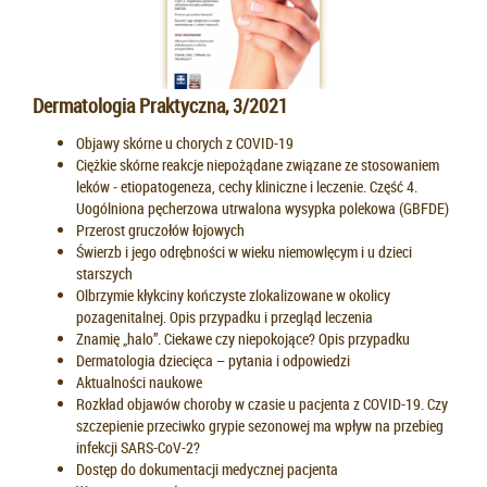
Dermatologia Praktyczna, 3/2021
Objawy skórne u chorych z COVID-19
Ciężkie skórne reakcje niepożądane związane ze stosowaniem
leków ‒ etiopatogeneza, cechy kliniczne i leczenie. Część 4.
Uogólniona pęcherzowa utrwalona wysypka polekowa (GBFDE)
Przerost gruczołów łojowych
Świerzb i jego odrębności w wieku niemowlęcym i u dzieci
starszych
Olbrzymie kłykciny kończyste zlokalizowane w okolicy
pozagenitalnej. Opis przypadku i przegląd leczenia
Znamię „halo”. Ciekawe czy niepokojące? Opis przypadku
Dermatologia dziecięca – pytania i odpowiedzi
Aktualności naukowe
Rozkład objawów choroby w czasie u pacjenta z COVID-19. Czy
szczepienie przeciwko grypie sezonowej ma wpływ na przebieg
infekcji SARS-CoV-2?
Dostęp do dokumentacji medycznej pacjenta