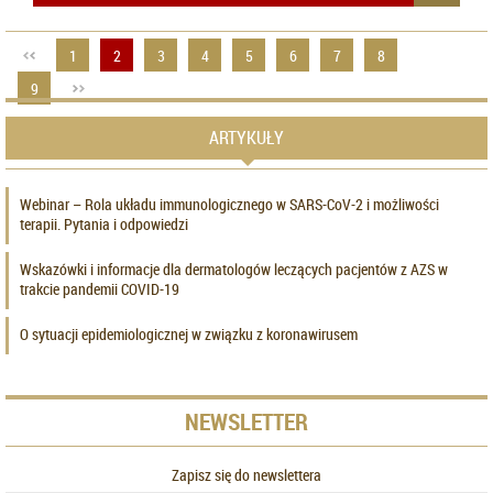
1
2
3
4
5
6
7
8
9
ARTYKUŁY
Webinar – Rola układu immunologicznego w SARS-CoV-2 i możliwości
terapii. Pytania i odpowiedzi
Wskazówki i informacje dla dermatologów leczących pacjentów z AZS w
trakcie pandemii COVID-19
O sytuacji epidemiologicznej w związku z koronawirusem
NEWSLETTER
Zapisz się do newslettera