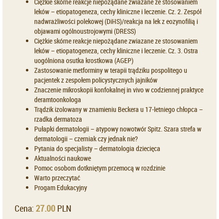
Ciężkie skórne reakcje niepożądane zwiazane ze stosowaniem
leków – etiopatogeneza, cechy kliniczne i leczenie. Cz. 2. Zespół
nadwrażliwości polekowej (DiHS)/reakcja na lek z eozynofilią i
objawami ogólnoustrojowymi (DRESS)
Ciężkie skórne reakcje niepożądane zwiazane ze stosowaniem
leków – etiopatogeneza, cechy kliniczne i leczenie. Cz. 3. Ostra
uogólniona osutka krostkowa (AGEP)
Zastosowanie metforminy w terapii trądziku pospolitego u
pacjentek z zespołem policystycznych jajników
Znaczenie mikroskopii konfokalnej in vivo w codziennej praktyce
deramtoonkologa
Trądzik izolowany w znamieniu Beckera u 17-letniego chłopca –
rzadka dermatoza
Pułapki dermatologii – atypowy nowotwór Spitz. Szara strefa w
dermatologii – czerniak czy jednak nie?
Pytania do specjalisty – dermatologia dziecięca
Aktualności naukowe
Pomoc osobom dotkniętym przemocą w rozdzinie
Warto przeczytać
Progam Edukacyjny
Cena:
27.00
PLN