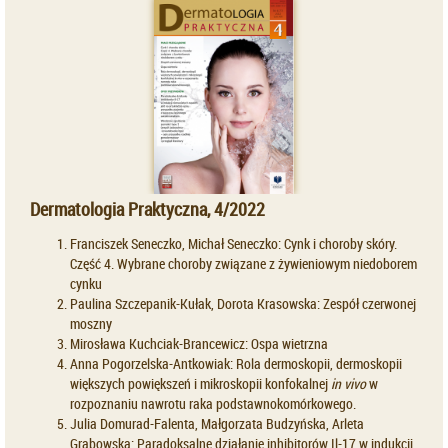
Dermatologia Praktyczna, 4/2022
Franciszek Seneczko, Michał Seneczko: Cynk i choroby skóry.
Część 4. Wybrane choroby związane z żywieniowym niedoborem
cynku
Paulina Szczepanik-Kułak, Dorota Krasowska: Zespół czerwonej
moszny
Mirosława Kuchciak-Brancewicz: Ospa wietrzna
Anna Pogorzelska-Antkowiak: Rola dermoskopii, dermoskopii
większych powiększeń i mikroskopii konfokalnej
in vivo
w
rozpoznaniu nawrotu raka podstawnokomórkowego.
Julia Domurad-Falenta, Małgorzata Budzyńska, Arleta
Grabowska: Paradoksalne działanie inhibitorów Il-17 w indukcji