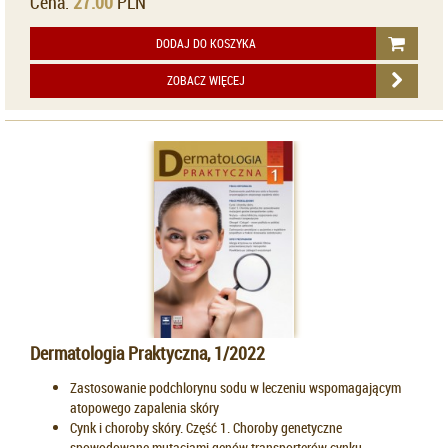
Cena:
27.00
PLN
DODAJ DO KOSZYKA
ZOBACZ WIĘCEJ
Dermatologia Praktyczna, 1/2022
Zastosowanie podchlorynu sodu w leczeniu wspomagającym
atopowego zapalenia skóry
Cynk i choroby skóry. Część 1. Choroby genetyczne
spowodowane mutacjami genów transporterów cynku