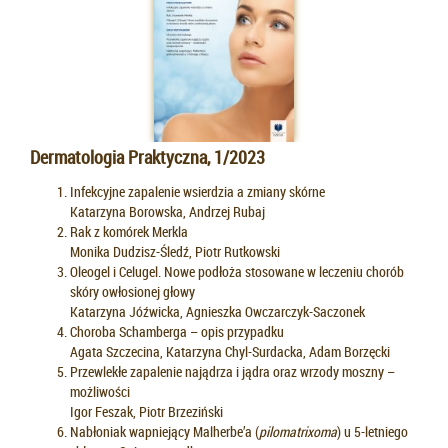
Dermatologia Praktyczna, 1/2023
Infekcyjne zapalenie wsierdzia a zmiany skórne
Katarzyna Borowska, Andrzej Rubaj
Rak z komórek Merkla
Monika Dudzisz-Śledź, Piotr Rutkowski
Oleogel i Celugel. Nowe podłoża stosowane w leczeniu chorób
skóry owłosionej głowy
Katarzyna Jóźwicka, Agnieszka Owczarczyk-Saczonek
Choroba Schamberga – opis przypadku
Agata Szczecina, Katarzyna Chyl-Surdacka, Adam Borzęcki
Przewlekłe zapalenie najądrza i jądra oraz wrzody moszny –
możliwości
Igor Feszak, Piotr Brzeziński
Nabłoniak wapniejący Malherbe’a (
pilomatrixoma
) u 5-letniego