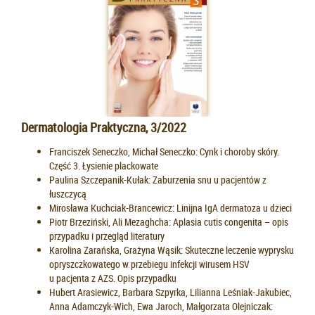
Dermatologia Praktyczna, 3/2022
Franciszek Seneczko, Michał Seneczko: Cynk i choroby skóry.
Część 3. Łysienie plackowate
Paulina Szczepanik-Kułak: Zaburzenia snu u pacjentów z
łuszczycą
Mirosława Kuchciak-Brancewicz: Linijna IgA dermatoza u dzieci
Piotr Brzeziński, Ali Mezaghcha: Aplasia cutis congenita – opis
przypadku i przegląd literatury
Karolina Zarańska, Grażyna Wąsik: Skuteczne leczenie wyprysku
opryszczkowatego w przebiegu infekcji wirusem HSV
u pacjenta z AZS. Opis przypadku
Hubert Arasiewicz, Barbara Szpyrka, Lilianna Leśniak-Jakubiec,
Anna Adamczyk-Wich, Ewa Jaroch, Małgorzata Olejniczak: