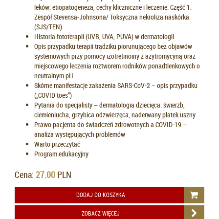
leków: etiopatogeneza, cechy kliczniczne i leczenie. Część 1.
Zespół Stevensa-Johnsona/ Toksyczna nekroliza naskórka
(SJS/TEN)
Historia fototerapii (UVB, UVA, PUVA) w dermatologii
Opis przypadku terapii trądziku piorunującego bez objawów
systemowych przy pomocy izotretinoiny z azytromycyną oraz
miejscowego leczenia roztworem rodników ponadtlenkowych o
neutralnym pH
Skórne manifestacje zakażenia SARS-CoV-2 – opis przypadku
(„COVID toes”)
Pytania do specjalisty – dermatologia dziecięca: świerzb,
ciemieniucha, grzybica odzwierzęca, naderwany płatek uszny
Prawo pacjenta do świadczeń zdrowotnych a COVID-19 –
analiza występujących problemów
Warto przeczytać
Program edukacyjny
Cena:
27.00
PLN
DODAJ DO KOSZYKA
ZOBACZ WIĘCEJ