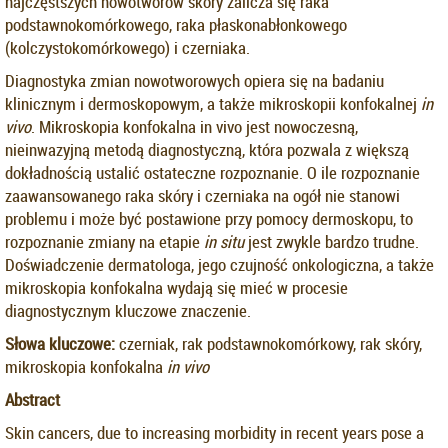
najczęstszych nowotworów skóry zalicza się raka
podstawnokomórkowego, raka płaskonabłonkowego
(kolczystokomórkowego) i czerniaka.
Diagnostyka zmian nowotworowych opiera się na badaniu
klinicznym i dermoskopowym, a także mikroskopii konfokalnej
in
vivo
. Mikroskopia konfokalna in vivo jest nowoczesną,
nieinwazyjną metodą diagnostyczną, która pozwala z większą
dokładnością ustalić ostateczne rozpoznanie. O ile rozpoznanie
zaawansowanego raka skóry i czerniaka na ogół nie stanowi
problemu i może być postawione przy pomocy dermoskopu, to
rozpoznanie zmiany na etapie
in situ
jest zwykle bardzo trudne.
Doświadczenie dermatologa, jego czujność onkologiczna, a także
mikroskopia konfokalna wydają się mieć w procesie
diagnostycznym kluczowe znaczenie.
Słowa kluczowe:
czerniak, rak podstawnokomórkowy, rak skóry,
mikroskopia konfokalna
in vivo
Abstract
Skin cancers, due to increasing morbidity in recent years pose a