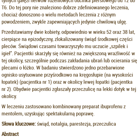
tylnych gałęzi nerwów rdzeniowych odcinka piersiowego od T2 do
T6. Do tej pory nie znaleziono dobrze zdefiniowanego leczenia,
chociaż donoszono o wielu metodach leczenia z różnym
powodzeniem, zwykle zapewniających jedynie chwilową ulgę.
Przedstawiamy dwie kobiety, odpowiednio w wieku 52 oraz 38 lat,
cierpiące na epizodyczny, zlokalizowany świąd środkowej części
pleców. Świądowi czasami towarzyszyło mu uczucie „szpilek i
igieł”. Pacjentki skarżyły się również na zwiększoną wrażliwość w
tej okolicy, szczególnie podczas zakładania ubrań lub ocierania się
plecami o łóżko. W badaniu stwierdzono jedno przebarwione
ognisko usytuowane przyśrodkowo na kręgosłupie (na wysokości
łopatek) (pacjentka nr 1) oraz w okolicy lewej łopatki (pacjentka
nr 2). Obydwie pacjentki zgłaszały przeczulicę na lekki dotyk w tej
okolicy.
W leczeniu zastosowano kombinowany preparat ibuprofenu z
mentolem, uzyskując spektakularną poprawę.
Słowa kluczowe:
świąd, notalgia, parestezja, przeczulica
Abstract