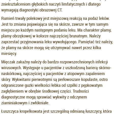
zniekształceniom głębokich naczyń limfatycznych i dlatego
wymagają diagnostyki obrazowej CT.
Rumień trwały polekowy jest miejscową reakcją na podaż leków.
Jest to zmiana pojawiająca się na skórze, zawsze w tym samym
miejscu po każdym następnym podaniu leku. Ma charakter plamy,
plamy obrzękowej w kolorze najczęściej brunatnym. Należy
zaprzestać przyjmowania leku wywołującego. Pamiętać też należy,
że plamy na skórze mogą się utrzymywać nawet przez kilka
miesięcy.
Mięczak zakaźny należy do bardzo rozpowszechnionych infekcji
wirusowych. Występuje u pacjentów z uszkodzoną barierą skórno-
naskórkową, najczęściej u pacjentów z atopowym zapaleniem
skóry. Wykwitami pierwotnymi są perłowoszare kopulaste, ostro
odgraniczone guzki wielkości łebka od szpilki z pępkowatym
zagłębieniem w obrębie środkowej części. Trudności
diagnostyczne mogą sprawiać wykwity z odczynem
ziarniniakowym i zwłókniałe.
Łuszczyca kropelkowata jest szczególną odmianą łuszczycy, która