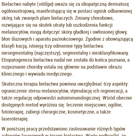
Bielactwo nabyte (
vitiligo
) uważa się za idiopatyczną dermatozę
ogólnoustrojową, manifestującą się w postaci ognisk odbarwionej
skóry, tak zwanych plam bielaczych. Zmiany chorobowe,
rozwijające się na skutek utraty lub uszkodzenia funkcji
melanocytów, mogą dotyczyć skóry gładkiej i owłosionej głowy,
błon śluzowych i aparatu paznokciowego. Zgodnie z obowiązującą
klasyfi kacją, istnieją trzy odmienne typy bielactwa:
niesegmentalny (najczęstszy), segmentalny i niesklasyfikowany.
Etiopatogeneza bielactwa nadal nie została do końca poznana, a
rozpoznanie choroby ustala się głównie na podstawie obrazu
klinicznego i wywiadu medycznego.
Skuteczna terapia bielactwa powinna uwzględniać trzy aspekty:
ograniczenie stresu melanocytów, stymulację ich regeneracji, a
także regulację odpowiedzi autoimmunologicznej. Wśród obecnie
dostępnych metod wyróżnia się: leczenie miejscowe, ogólne,
fototerapię, zabiegi chirurgiczne, kosmetyczne, a także
laseroterapię.
W poniższej pracy przedstawiono zastosowanie różnych typów
zabiegów laserowych w terapii bielactwa. Warto podkreślić, że