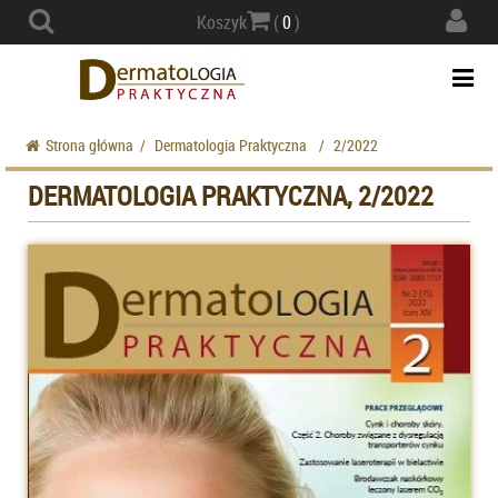
Actio
Koszyk
(
0
)
navig
Togg
navi
Strona główna
/
Dermatologia Praktyczna
/
2/2022
DERMATOLOGIA PRAKTYCZNA, 2/2022