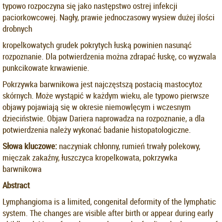
typowo rozpoczyna się jako następstwo ostrej infekcji
paciorkowcowej. Nagły, prawie jednoczasowy wysiew dużej ilości
drobnych
kropelkowatych grudek pokrytych łuską powinien nasunąć
rozpoznanie. Dla potwierdzenia można zdrapać łuskę, co wyzwala
punkcikowate krwawienie.
Pokrzywka barwnikowa jest najczęstszą postacią mastocytoz
skórnych. Może wystąpić w każdym wieku, ale typowo pierwsze
objawy pojawiają się w okresie niemowlęcym i wczesnym
dzieciństwie. Objaw Dariera naprowadza na rozpoznanie, a dla
potwierdzenia należy wykonać badanie histopatologiczne.
Słowa kluczowe:
naczyniak chłonny, rumień trwały polekowy,
mięczak zakaźny, łuszczyca kropelkowata, pokrzywka
barwnikowa
Abstract
Lymphangioma is a limited, congenital deformity of the lymphatic
system. The changes are visible after birth or appear during early