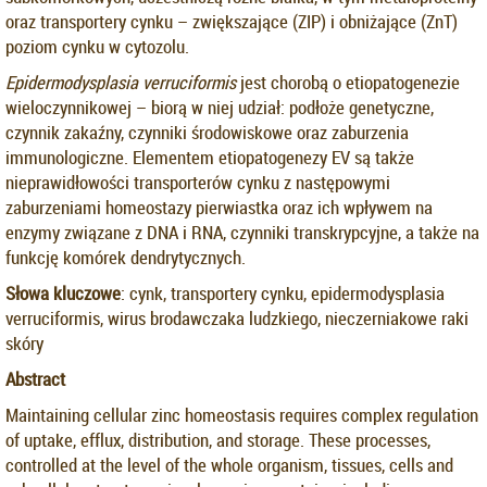
oraz transportery cynku – zwiększające (ZIP) i obniżające (ZnT)
poziom cynku w cytozolu.
Epidermodysplasia verruciformis
jest chorobą o etiopatogenezie
wieloczynnikowej – biorą w niej udział: podłoże genetyczne,
czynnik zakaźny, czynniki środowiskowe oraz zaburzenia
immunologiczne. Elementem etiopatogenezy EV są także
nieprawidłowości transporterów cynku z następowymi
zaburzeniami homeostazy pierwiastka oraz ich wpływem na
enzymy związane z DNA i RNA, czynniki transkrypcyjne, a także na
funkcję komórek dendrytycznych.
Słowa kluczowe
: cynk, transportery cynku, epidermodysplasia
verruciformis, wirus brodawczaka ludzkiego, nieczerniakowe raki
skóry
Abstract
Maintaining cellular zinc homeostasis requires complex regulation
of uptake, efflux, distribution, and storage. These processes,
controlled at the level of the whole organism, tissues, cells and