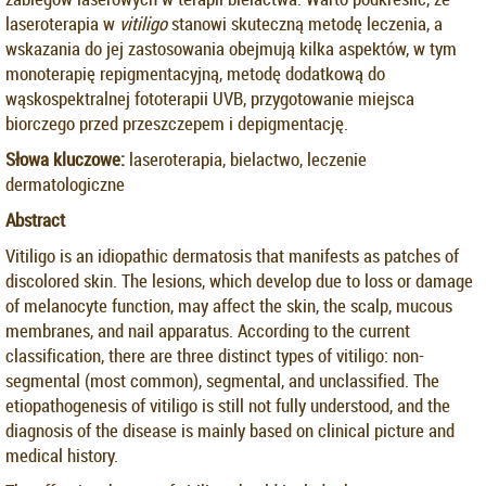
laseroterapia w
vitiligo
stanowi skuteczną metodę leczenia, a
wskazania do jej zastosowania obejmują kilka aspektów, w tym
monoterapię repigmentacyjną, metodę dodatkową do
wąskospektralnej fototerapii UVB, przygotowanie miejsca
biorczego przed przeszczepem i depigmentację.
Słowa kluczowe:
laseroterapia, bielactwo, leczenie
dermatologiczne
Abstract
Vitiligo is an idiopathic dermatosis that manifests as patches of
discolored skin. The lesions, which develop due to loss or damage
of melanocyte function, may affect the skin, the scalp, mucous
membranes, and nail apparatus. According to the current
classification, there are three distinct types of vitiligo: non-
segmental (most common), segmental, and unclassified. The
etiopathogenesis of vitiligo is still not fully understood, and the
diagnosis of the disease is mainly based on clinical picture and
medical history.