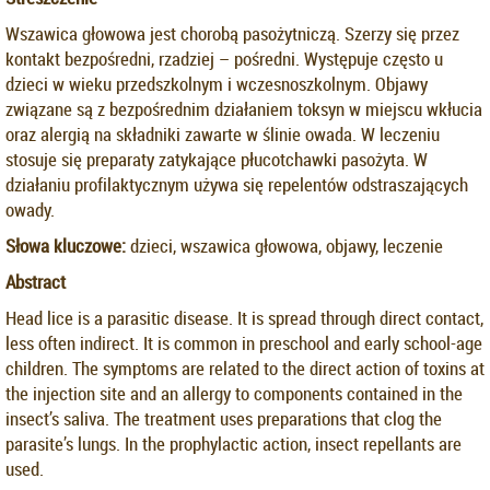
Wszawica głowowa jest chorobą pasożytniczą. Szerzy się przez
kontakt bezpośredni, rzadziej – pośredni. Występuje często u
dzieci w wieku przedszkolnym i wczesnoszkolnym. Objawy
związane są z bezpośrednim działaniem toksyn w miejscu wkłucia
oraz alergią na składniki zawarte w ślinie owada. W leczeniu
stosuje się preparaty zatykające płucotchawki pasożyta. W
działaniu profilaktycznym używa się repelentów odstraszających
owady.
Słowa kluczowe:
dzieci, wszawica głowowa, objawy, leczenie
Abstract
Head lice is a parasitic disease. It is spread through direct contact,
less often indirect. It is common in preschool and early school-age
children. The symptoms are related to the direct action of toxins at
the injection site and an allergy to components contained in the
insect’s saliva. The treatment uses preparations that clog the
parasite’s lungs. In the prophylactic action, insect repellants are
used.