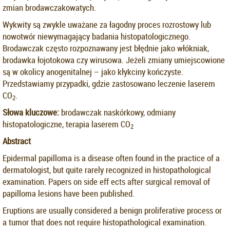
zmian brodawczakowatych.
Wykwity są zwykle uważane za łagodny proces rozrostowy lub
nowotwór niewymagający badania histopatologicznego.
Brodawczak często rozpoznawany jest błędnie jako włókniak,
brodawka łojotokowa czy wirusowa. Jeżeli zmiany umiejscowione
są w okolicy anogenitalnej – jako kłykciny kończyste.
Przedstawiamy przypadki, gdzie zastosowano leczenie laserem
CO
.
2
Słowa kluczowe:
brodawczak naskórkowy, odmiany
histopatologiczne, terapia laserem CO
2
Abstract
Epidermal papilloma is a disease often found in the practice of a
dermatologist, but quite rarely recognized in histopathological
examination. Papers on side eff ects after surgical removal of
papilloma lesions have been published.
Eruptions are usually considered a benign proliferative process or
a tumor that does not require histopathological examination.