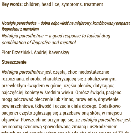
Key words:
children, head lice, symptoms, treatment
Notalgia paresthetica – dobra odpowiedź na miejscowy, kombinowany preparat
ibuprofenu z mentolem
Notalgia paresthetica – a good response to topical drug
combination of ibuprofen and menthol
Piotr Brzeziński, Andriej Kavenskyy
Streszczenie
Notalgia paresthetica
jest częstą, choć niedostatecznie
rozpoznaną, chorobą charakteryzującą się zlokalizowanym,
przewlekłym świądem w górnej części pleców, dotykającą
najczęściej kobiety w średnim wieku. Oprócz świądu, pacjenci
mogą odczuwać pieczenie lub zimno, mrowienie, drętwienie
powierzchniowe, tkliwość i uczucie ciała obcego. Dodatkowo
pacjenci często zgłaszają się z przebarwioną skórą w miejscu
objawów. Powszechnie przyjmuje się, że
notalgia paresthetica
jest
neuropatią czuciową spowodowaną zmianą i uszkodzeniem