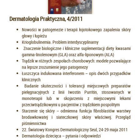
Dermatologia Praktyczna, 4/2011
Nowości w patogenezie i terapii łojotokowego zapalenia skóry
głowy i łupieżu
Krioglobulinemia. Problem interdyscyplinarny
Znaczenie biologiczne i kliniczne suplementacji diety kwasami
gamma-linolenowym (GLA) oraz alfa-liponowym (ALA)
Trądzik w różnych zespołach chorobowych: modele pozwalające
na lepsze zrozumienie jego patogenezy
Łuszczyca indukowana interferonem – opis dwóch przypadków
klinicznych
Badanie skuteczności i tolerancji miejscowych preparatów
pielęgnacyjnych z linii Iwostin Purritin, stosowanych w
monoterapii lub w skojarzeniu z miejscowymi lekami
przeciwtrądzikowymi u pacjentów z trądzikiem pospolitym
Starzenie się skóry – odmienna funkcja fibroblastów warstwy
brodawkowatej i siateczkowej skóry właściwej. Przegląd
piśmiennictwa
22. Światowy Kongres Dermatologiczny Seul, 24-29 maja 2011
Dermatologia dziecięca – pytania i odpowiedzi