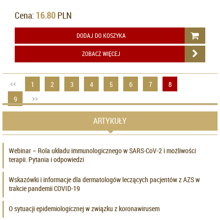
Cena:
16.80
PLN
DODAJ DO KOSZYKA
ZOBACZ WIĘCEJ
1
2
3
4
5
6
7
8
9
ARTYKUŁY
Webinar – Rola układu immunologicznego w SARS-CoV-2 i możliwości
terapii. Pytania i odpowiedzi
Wskazówki i informacje dla dermatologów leczących pacjentów z AZS w
trakcie pandemii COVID-19
O sytuacji epidemiologicznej w związku z koronawirusem