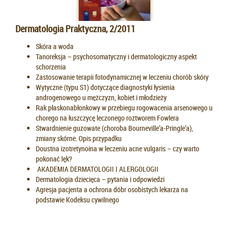
Dermatologia Praktyczna, 2/2011
Skóra a woda
Tanoreksja – psychosomatyczny i dermatologiczny aspekt
schorzenia
Zastosowanie terapii fotodynamicznej w leczeniu chorób skóry
Wytyczne (typu S1) dotyczące diagnostyki łysienia
androgenowego u mężczyzn, kobiet i młodzieży
Rak płaskonabłonkowy w przebiegu rogowacenia arsenowego u
chorego na łuszczycę leczonego roztworem Fowlera
Stwardnienie guzowate (choroba Bourneville’a-Pringle’a),
zmiany skórne. Opis przypadku
Doustna izotretynoina w leczeniu acne vulgaris – czy warto
pokonać lęk?
AKADEMIA DERMATOLOGII I ALERGOLOGII
Dermatologia dziecięca – pytania i odpowiedzi
Agresja pacjenta a ochrona dóbr osobistych lekarza na
podstawie Kodeksu cywilnego