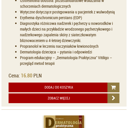
Izotretinoina doustna: pozastandardowe wskazania w
schorzeniach dermatologicznych
Wytyczne dotyczące postępowania u pacjentek z wulwodynią
Erythema dyschromicum perstans (EDP)
Diagnostyka różnicowa nadżerek i pęcherzy u noworodków i
małych dzieci na przykładzie wrodzonego pęcherzykowego i
nadżerkowego zapalenia skóry z siateczkowatym
bliznowaceniem u 4-letniej dziewczynki.
Propranolol w leczeniu naczyniaków krwionośnych
Dermatologia dziecięca – pytania i odpowiedzi
Program edukacyjny – „Dermatologia Praktyczna" Vitiligo –
przegląd metod terapii
Cena:
16.80
PLN
DODAJ DO KOSZYKA
ZOBACZ WIĘCEJ