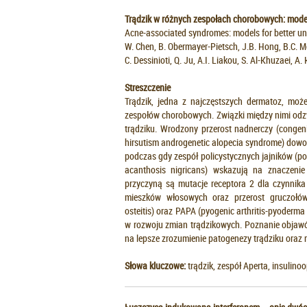
Trądzik w różnych zespołach chorobowych: mode
Acne-associated syndromes: models for better u
W. Chen, B. Obermayer-Pietsch, J.B. Hong, B.C. M
C. Dessinioti, Q. Ju, A.I. Liakou, S. Al-Khuzaei, A
Streszczenie
Trądzik, jedna z najczęstszych dermatoz, moż
zespołów chorobowych. Związki między nimi odzw
trądziku. Wrodzony przerost nadnerczy (congen
hirsutism androgenetic alopecia syndrome) dow
podczas gdy zespół policystycznych jajników (po
acanthosis nigricans) wskazują na znaczenie
przyczyną są mutacje receptora 2 dla czynnika
mieszków włosowych oraz przerost gruczołów 
osteitis) oraz PAPA (pyogenic arthritis-pyoderm
w rozwoju zmian trądzikowych. Poznanie objaw
na lepsze zrozumienie patogenezy trądziku oraz
Słowa kluczowe:
trądzik, zespół Aperta, insulin