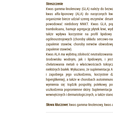
Streszczenie
Kwas gamma-linolenowy (GLA) należy do bezwz
kwas alfa-liponowy (ALA) do nasyconych kw
organizmie bierze udział szereg enzymów: desa
powodować niedobory NNKT. Kwas GLA, popr
tramboksanu, hamuje agregację płytek krwi, wy
także wpływa korzystnie na profil lipido
ogólnoustrojowych (choroby układu sercowo-nac
zapalenie stawów, choroby nerwów obwodowyc
zapalenie stawów).
Kwas ALA ma wybitną zdolność neutralizowania
środowisku wodnym, jak i lipidowym, i je
chelatowania metali o właściwościach toksycz
niektórych białek. Wykazano, że suplementacja 
i zapobiega jego uszkodzeniu, korzystnie d
hiperglikemię), a także w chorobach autoimmun
wymienia się: trądzik pospolity, polekowy, po
uszkodzenia popromienne skóry. Suplementacja 
wewnętrznych i dermatologicznych, a także stan
Słowa kluczowe:
kwas gamma-linolenowy, kwas al