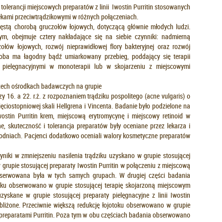
tolerancji miejscowych preparatów z linii Iwostin Purritin stosowanych
lekami przeciwtrądzikowymi w różnych połączeniach.
zęstą chorobą gruczołów łojowych, dotyczącą głównie młodych ludzi.
ym, obejmuje cztery nakładające się na siebie czynniki: nadmierną
łów łojowych, rozwój nieprawidłowej flory bakteryjnej oraz rozwój
roba ma łagodny bądź umiarkowany przebieg, poddający się terapii
i pielęgnacyjnymi w monoterapii lub w skojarzeniu z miejscowymi
rzech ośrodkach badawczych na grupie
y 16. a 22. r.ż. z rozpoznaniem trądziku pospolitego (acne vulgaris) o
ciostopniowej skali Hellgrena i Vincenta. Badanie było podzielone na
wostin Purritin krem, miejscową erytromycynę i miejscowy retinoid w
e, skuteczność i tolerancja preparatów były oceniane przez lekarza i
tygodniach. Pacjenci dodatkowo oceniali walory kosmetyczne preparatów
yniki w zmniejszeniu nasilenia trądziku uzyskano w grupie stosującej
i w grupie stosującej preparaty Iwostin Purritin w połączeniu z miejscową
obserwowana była w tych samych grupach. W drugiej części badania
ziku obserwowano w grupie stosującej terapię skojarzoną miejscowym
zyskane w grupie stosującej preparaty pielęgnacyjne z linii Iwostin
zbliżone. Przeciwnie większą redukcję łojotoku obserwowano w grupie
z preparatami Purritin. Poza tym w obu częściach badania obserwowano