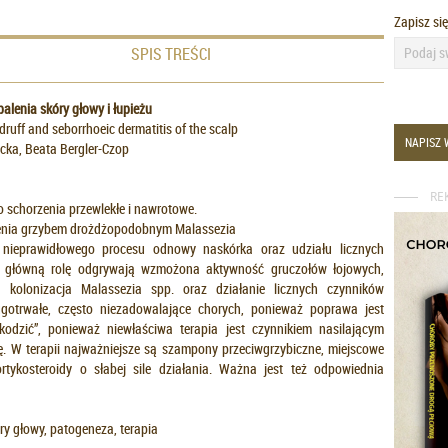
Zapisz si
SPIS TREŚCI
alenia skóry głowy i łupieżu
ruff and seborrhoeic dermatitis of the scalp
NAPISZ 
cka, Beata Bergler-Czop
RE
to schorzenia przewlekłe i nawrotowe.
ażenia grzybem drożdżopodobnym Malassezia
, nieprawidłowego procesu odnowy naskórka oraz udziału licznych
 główną rolę odgrywają wzmożona aktywność gruczołów łojowych,
a kolonizacja Malassezia spp. oraz działanie licznych czynników
ugotrwałe, często niezadowalające chorych, ponieważ poprawa jest
odzić”, ponieważ niewłaściwa terapia jest czynnikiem nasilającym
ię. W terapii najważniejsze są szampony przeciwgrzybiczne, miejscowe
rtykosteroidy o słabej sile działania. Ważna jest też odpowiednia
ry głowy, patogeneza, terapia