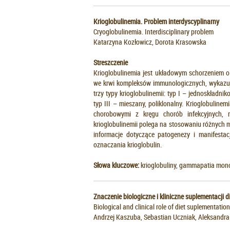
Krioglobulinemia. Problem interdyscyplinarny
Cryoglobulinemia. Interdisciplinary problem
Katarzyna Kozłowicz, Dorota Krasowska
Streszczenie
Krioglobulinemia jest układowym schorzeniem o
we krwi kompleksów immunologicznych, wykazują
trzy typy krioglobulinemii: typ I – jednoskładn
typ III – mieszany, poliklonalny. Krioglobulin
chorobowymi z kręgu chorób infekcyjnych, r
krioglobulinemii polega na stosowaniu różnych 
informacje dotyczące patogenezy i manifestacj
oznaczania krioglobulin.
Słowa kluczowe:
krioglobuliny, gammapatia mon
Znaczenie biologiczne i kliniczne suplementacji 
Biological and clinical role of diet suplementati
Andrzej Kaszuba, Sebastian Uczniak, Aleksandr