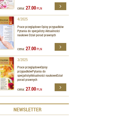
27.00
cena:
PLN
4/2025
Prace przeglądowe Opisy przypadków
Pytania do specjalisty Aktualności
naukowe Dział porad prawnych
27.00
cena:
PLN
3/2025
Prace przeglądoweOpisy
przypadkówPytania do
specjalistyAktualności naukoweDział
porad prawnych
27.00
cena:
PLN
NEWSLETTER