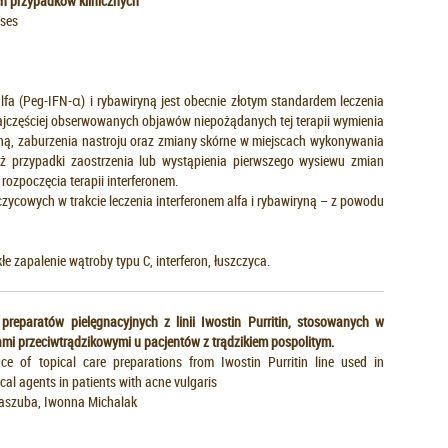
h przypadków klinicznych
ases
fa (Peg-IFN-α) i rybawiryną jest obecnie złotym standardem leczenia
ajczęściej obserwowanych objawów niepożądanych tej terapii wymienia
ną, zaburzenia nastroju oraz zmiany skórne w miejscach wykonywania
ież przypadki zaostrzenia lub wystąpienia pierwszego wysiewu zmian
rozpoczęcia terapii interferonem.
ycowych w trakcie leczenia interferonem alfa i rybawiryną – z powodu
e zapalenie wątroby typu C, interferon, łuszczyca.
 preparatów pielęgnacyjnych z linii Iwostin Purritin, stosowanych w
ami przeciwtrądzikowymi u pacjentów z trądzikiem pospolitym.
ce of topical care preparations from Iwostin Purritin line used in
al agents in patients with acne vulgaris
Kaszuba, Iwonna Michalak