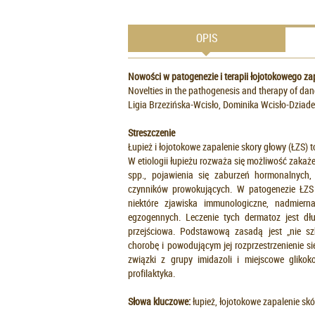
OPIS
Nowości w patogenezie i terapii łojotokowego zap
Novelties in the pathogenesis and therapy of dand
Ligia Brzezińska-Wcisło, Dominika Wcisło-Dziade
Streszczenie
Łupież i łojotokowe zapalenie skory głowy (ŁZS) 
W etiologii łupieżu rozważa się możliwość zak
spp., pojawienia się zaburzeń hormonalnych
czynników prowokujących. W patogenezie ŁZS
niektóre zjawiska immunologiczne, nadmiern
egzogennych. Leczenie tych dermatoz jest dł
przejściowa. Podstawową zasadą jest „nie szk
chorobę i powodującym jej rozprzestrzenienie s
związki z grupy imidazoli i miejscowe glikoko
profilaktyka.
Słowa kluczowe:
łupież, łojotokowe zapalenie skó