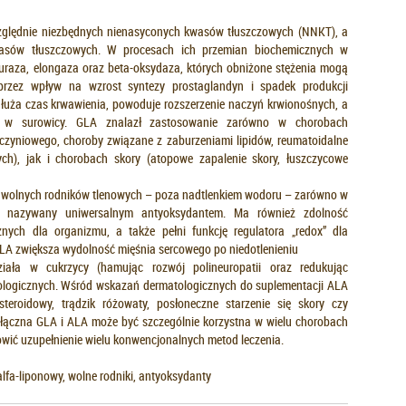
ględnie niezbędnych nienasyconych kwasów tłuszczowych (NNKT), a
asów tłuszczowych. W procesach ich przemian biochemicznych w
turaza, elongaza oraz beta-oksydaza, których obniżone stężenia mogą
zez wpływ na wzrost syntezy prostaglandyn i spadek produkcji
dłuża czas krwawienia, powoduje rozszerzenie naczyń krwionośnych, a
wy w surowicy. GLA znalazł zastosowanie zarówno w chorobach
zyniowego, choroby związane z zaburzeniami lipidów, reumatoidalne
h), jak i chorobach skory (atopowe zapalenie skory, łuszczycowe
 wolnych rodników tlenowych – poza nadtlenkiem wodoru – zarówno w
st nazywany uniwersalnym antyoksydantem. Ma również zdolność
nych dla organizmu, a także pełni funkcję regulatora „redox” dla
ALA zwiększa wydolność mięśnia sercowego po niedotlenieniu
ziała w cukrzycy (hamując rozwój polineuropatii oraz redukując
ologicznych. Wśród wskazań dermatologicznych do suplementacji ALA
steroidowy, trądzik różowaty, posłoneczne starzenie się skory czy
łączna GLA i ALA może być szczególnie korzystna w wielu chorobach
owić uzupełnienie wielu konwencjonalnych metod leczenia.
fa-liponowy, wolne rodniki, antyoksydanty