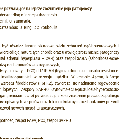
le pozwalające na lepsze zrozumienie jego patogenezy
nderstanding of acne pathogenesis
elnik, O. Yamasaki,
. Katsambas, J. Ring, C.C. Zouboulis
e być również istotną składową wielu schorzeń ogólnoustrojowych i
ierciedlają naturę tych chorób oraz ułatwiają zrozumienie patogenezy
ital adrenal hyperplasia – CAH) oraz zespół SAHA (seborrhoea-acne-
odzą roli hormonów androgenowych,
lycystic ovary – PCO) i HAIR-AN (hyperandrogenism-insulin resistance-
 insulinooporności w rozwoju trądziku. W zespole Aperta, którego
 wzrostu fibroblastów (FGFR2), stwierdza się nadmierne rogowacenie
łojowych. Zespoły SAPHO (synovitis-acne-pustulosis-hyperostosis-
a gangrenosum-acne) potwierdzają z kolei znaczenie procesu zapalnego
ów opisanych zespołów oraz ich molekularnych mechanizmów pozwoli
 rozwój nowych metod terapeutycznych.
ooporność, zespół PAPA, PCO, zespół SAPHO