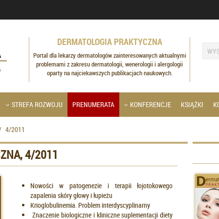
DERMATOLOGIA PRAKTYCZNA
Portal dla lekarzy dermatologów zainteresowanych aktualnymi
problemami z zakresu dermatologii, wenerologii i alergologii
oparty na najciekawszych publikacjach naukowych.
STREFA ROZWOJU
PRENUMERATA
KONFERENCJE
KSIĄŻKI
K
/
4/2011
ZNA, 4/2011
Nowości w patogenezie i terapii łojotokowego
zapalenia skóry głowy i łupieżu
Krioglobulinemia. Problem interdyscyplinarny
Znaczenie biologiczne i kliniczne suplementacji diety