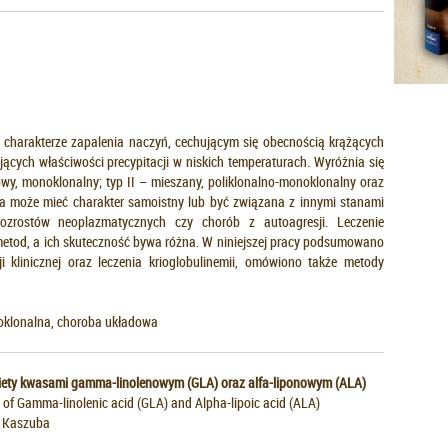
 charakterze zapalenia naczyń, cechującym się obecnością krążących
cych właściwości precypitacji w niskich temperaturach. Wyróżnia się
ikowy, monoklonalny; typ II – mieszany, poliklonalno-monoklonalny oraz
emia może mieć charakter samoistny lub być związana z innymi stanami
ozrostów neoplazmatycznych czy chorób z autoagresji. Leczenie
metod, a ich skuteczność bywa różna. W niniejszej pracy podsumowano
i klinicznej oraz leczenia krioglobulinemii, omówiono także metody
oklonalna, choroba układowa
diety kwasami
gamma-linolenowym (GLA) oraz alfa-liponowym (ALA)
on of Gamma-linolenic acid (GLA) and Alpha-lipoic acid (ALA)
a Kaszuba