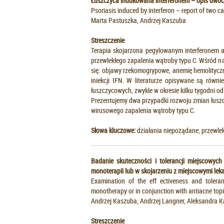
Łuszczyca indukowana interferonem – opis dwóc
Psoriasis induced by interferon – report of two c
Marta Pastuszka, Andrzej Kaszuba
Streszczenie
Terapia skojarzona pegylowanym interferonem al
przewlekłego zapalenia wątroby typu C. Wśród n
się: objawy rzekomogrypowe, anemię hemolitycz
iniekcji IFN. W literaturze opisywane są równ
łuszczycowych, zwykle w okresie kilku tygodni od 
Prezentujemy dwa przypadki rozwoju zmian łuszcz
wirusowego zapalenia wątroby typu C.
Słowa kluczowe:
działania niepożądane, przewlekł
Badanie skuteczności i tolerancji miejscowych
monoterapii lub w skojarzeniu z miejscowymi lek
Examination of the eff ectiveness and toleran
monotherapy or in conjunction with antiacne topic
Andrzej Kaszuba, Andrzej Langner, Aleksandra 
Streszczenie