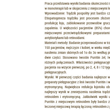
Praca przedstawia wyniki badania skuteczności i 
w monoterapii lub w skojarzeniu z miejscowymi 
Wprowadzenie: Trądzik pospolity jest bardzo c
Etiopatogeneza trądziku jest procesem złożon
produkcję łoju, zablokowanie przewodów gruczo
zapalenia. U większości pacjentów (85%) cho
miejscowymi przeciwtrądzikowymi preparatam
antybiotykami lub retinoidami.
Materiał i metody: Badanie przeprowadzono w t
150 pacjentów, mężczyzn i kobiet, w wieku międz
nasileniu zmian skórnych od 1o do 3o według pię
dwie części. Stosowano Iwostin Purritin żel, I
różnych połączeniach. Właściwości pielęgnacyjn
pacjenta na wizycie pierwszej, po 2, 4, 8 i 12 
pielęgnacyjnych.
Wyniki: W pierwszej części badania najlepsze w
preparaty pielęgnacyjne z linii Iwostin Purritin 
erytromycyną. Największa redukcja łojotoku 
najlepszy wynik w zmniejszeniu nasilenia trąd
retinoidem i erytromycyną. Jakkolwiek wyniki u
Purritin z miejscowym retinoidem były bardzo 
leczonej miejscową terapią łączoną retinoidem 