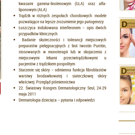
kwasami gamma-linolenowym (GLA) oraz alfa-
liponowym (ALA)
Trądzik w różnych zespołach chorobowych: modele
pozwalające na lepsze zrozumienie jego patogenezy
Łuszczyca indukowana interferonem – opis dwóch
przypadków klinicznych
Badanie skuteczności i tolerancji miejscowych
preparatów pielęgnacyjnych z linii Iwostin Purritin,
stosowanych w monoterapii lub w skojarzeniu z
miejscowymi lekami przeciwtrądzikowymi u
pacjentów z trądzikiem pospolitym
Starzenie się skóry – odmienna funkcja fibroblastów
warstwy brodawkowatej i siateczkowej skóry
właściwej. Przegląd piśmiennictwa
22. Światowy Kongres Dermatologiczny Seul, 24-29
maja 2011
Dermatologia dziecięca – pytania i odpowiedzi