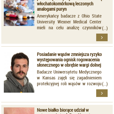
włochatokomórkową leczonych
analogami puryn
Amerykańcy badacze z Ohio State
University Wexner Medical Center
mieli na celu analizę czynników
sprzyjających rozwojowi reakcji
skórnych u chorych z HCL,
stosujących chemioterapię w
postaci analogów purynowych.
Posiadanie wąsów zmniejsza ryzyko
występowania ognisk rogowacenia
słonecznego w obrębie wargi dolnej
Badacze Uniwersytetu Medycznego
w Kansas zajęli się zagadnieniem
protekcyjnej roli wąsów w rozwoju
AK w obrębie warg. Sugerowali się
dostępnymi doniesieniami
naukowymi, które potwierdzają, że
włosy na skórze głowy zmniejszają
Nowe białko biorące udział w
częstość występowania ognisk