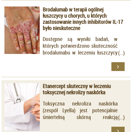
przeciwhistaminowych. Komisja
Brodalumab w terapii ogólnej
Europejska zatwierdziła wskazanie
łuszczycy u chorych, u których
do zastosowania omalizumabu w
zastosowanie innych inhibitorów IL-17
terapii przewlekłej pokrzywki
było nieskuteczne
idiopatycznej u pacjentów, których
organizm nie reaguje na leki
Dostępne są wyniki badań, w
antyhistaminowe.
których potwierdzono skuteczność
brodalumabu w leczeniu łuszczycy
u chorych, którzy poprzednio
stosowali leki biologiczne, nie
uzyskując efektu terapeutycznego.
Jakkolwiek, brakuje podobnych
Etanercept skuteczny w leczeniu
danych dotyczących pacjentów
toksycznej nekrolizy naskórka
przyjmujących inhibitory IL-17.
Amerykańscy badacze z Oddziału
Toksyczna nekroliza naskórka
Dermatologii z Icahn School of
(zespół Lyella) jest potencjalnie
Medicine at Mount Sinai
śmiertelną skórną reakcją
postanowili zająć się tym
polekową. Nie ustalono dotąd
zagadnieniem. Do badania włączono
sposobu postępowania