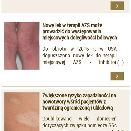
etiologii. W jego przebiegu
dochodzi do rozwoju zmian
zapalnych (ropnie, przetoki), a w
późniejszym etapie także do
Nowy lek w terapii AZS może
powstania blizn i deformacji tkanek.
prowadzić do występowania
miejscowych dolegliwości bólowych
Do obrotu w 2016 r. w USA
dopuszczono nowy lek do terapii
miejscowej AZS - inhibitor
fosfodiesterazy 4 (Crisaborole),
który uzyskał rejestrację do
stosowania u dzieci po 2. roku życia
z łagodną do umiarkowanej
Zwiększone ryzyko zapadalności na
postacią̨ AZS. Ze stosowaniem
nowotwory wśród pacjentów z
kremu zawierającego wyżej
twardziną ograniczoną i układową
wymienioną substancję aktywną
mogą się wiązać dolegliwości
Opublikowano wiele doniesień
bólowe w miejscu aplikacji.
dotyczących związku pomiędzy SSc