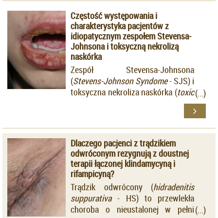
rozpoznaniem
rhinophyma.
Kołakowski, wiceprezes ds.
Częstość występowania i
Produktów Leczniczych Urzędu
charakterystyka pacjentów z
Rejestracji Produktów Leczniczych,
idiopatycznym zespołem Stevensa-
Wyrobów Medycznych i Produktów
Johnsona i toksyczną nekrolizą
Biobójczych.
naskórka
Zespół Stevensa-Johnsona
(
Stevens-Johnson Syndome
- SJS) i
toksyczna nekroliza naskórka (
toxic
epidermal necrolysis
- TEN)
stanowią dwa warianty tej samej
choroby, różniące się stopniem
zajęcia powierzchni skóry.
Dlaczego pacjenci z trądzikiem
Dostępne dane epidemiologiczne
odwróconym rezygnują z doustnej
wskazują, że częstość
terapii łączonej klindamycyną i
występowania SJS to 1-6
rifampicyną?
pacjentów, natomiast TEN
Trądzik odwrócony (
hidradenitis
rozpoznawany jest u 0,4-1,2
suppurativa
- HS) to przewlekła
chorych na milion mieszkańców
choroba o nieustalonej w pełni
rocznie na świecie.