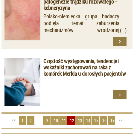
patogenezie trądziku różowatego -
rogowacenia słonecznego.
kebneryzyna
Polsko-niemiecka grupa badaczy
podjęła temat zaburzenia
mechanizmów wrodzonej
odpowiedzi immunologicznej,
biorących udział w patogenezie
trądziku różowatego. Grupę
badawczą stanowiło 6 pacjentów z
Częstość występowania, tendencje i
rozpoznaniem
rosacea
o nasileniu
wskaźniki zachorowań na raka z
umiarkowanym i ciężkim.
komórek Merkla u dorosłych pacjentów
1
2
...
9
10
11
12
13
14
15
16
17