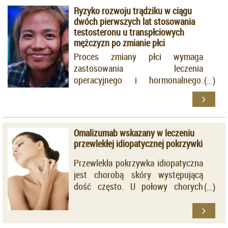
Ryzyko rozwoju trądziku w ciągu
genów na poziomie mRNA i
dwóch pierwszych lat stosowania
białkowym zachodzących w
testosteronu u transpłciowych
komórkach bioptatów skórnych ze
mężczyzn po zmianie płci
zmian łuszczycowych w trakcie
Proces zmiany płci wymaga
terapii antagonistą TNFα -
zastosowania leczenia
adalimumabem.
operacyjnego i hormonalnego.
Korekta płci żeńskiej na męską
wiąże się z otrzymywaniem
maskulinizującego testosteronu
przez osoby K/M, czyli
Omalizumab wskazany w leczeniu
transpłciowych mężczyzn.
przewlekłej idiopatycznej pokrzywki
Wykazano, że taka terapia prowadzi
do nasilenia łojotoku i może
Przewlekła pokrzywka idiopatyczna
skutkować występowaniem
jest chorobą skóry występującą
trądziku.
dość często. U połowy chorych
leczenie objawowe jest
nieskuteczne - nawet po dużych
dawkach leków