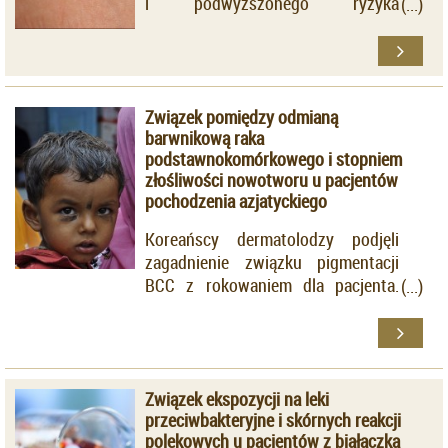
i podwyższonego ryzyka
zapadalności na nowotwory tkanki
nabłonkowej, głównie płucnej.
Jednak brakuje obecnie badań,
które oceniałyby to ryzyko u
Związek pomiędzy odmianą
chorych z odmianą ograniczoną.
barwnikową raka
podstawnokomórkowego i stopniem
złośliwości nowotworu u pacjentów
pochodzenia azjatyckiego
Koreańscy dermatolodzy podjęli
zagadnienie związku pigmentacji
BCC z rokowaniem dla pacjenta.
Badaniem objęto 225 osoby, u
których wykonano zabieg usunięcia
nowotworu metodą mikrochirurgii
Mohsa (
Mohs micrographic surgery
Związek ekspozycji na leki
- MMS) w latach 2004-2017
przeciwbakteryjne i skórnych reakcji
polekowych u pacjentów z białaczką