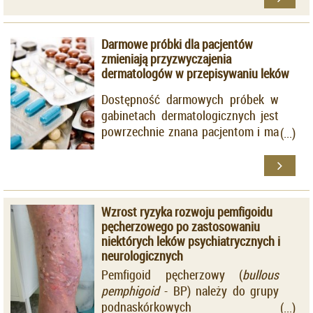
39 pacjentów z umiarkowaną lub
terapeutycznego o udowodnionej
ciężką postacią choroby.
skuteczności, główną rolę odgrywa
Darmowe próbki dla pacjentów
leczenie objawowe. Na łamach
zmieniają przyzwyczajenia
Journal of American Academy of
dermatologów w przepisywaniu leków
Dermatology
opublikowano artykuł
o skuteczności etanerceptu - leku
Dostępność darmowych próbek w
biologicznego anty-TNF-α
gabinetach dermatologicznych jest
stosowanego w leczeniu tej
powrzechnie znana pacjentom i ma
jednostki chorobowej.
decydujący wpływ przede
wszystkim na przepisywanie
preparatów na trądzik. Firmy
farmaceutyczne doskonale wiedzą
Wzrost ryzyka rozwoju pemfigoidu
jak to „wykorzystać“.
pęcherzowego po zastosowaniu
niektórych leków psychiatrycznych i
neurologicznych
Pemfigoid pęcherzowy (
bullous
pemphigoid
- BP) należy do grupy
podnaskórkowych