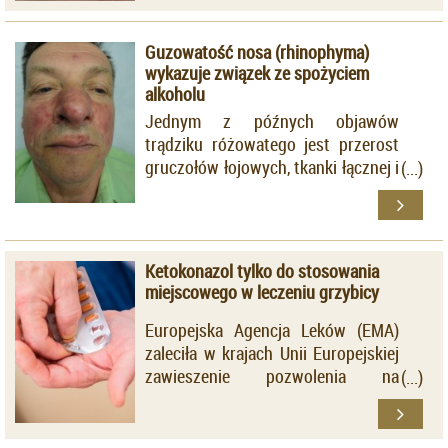
wapnienia. Sugerując się tymi
Staphyloccocus aureus
powodują
obiecującymi doniesieniami,
oporność na penicylinę.
Guzowatość nosa (rhinophyma)
amerykańscy badacze
wykazuje związek ze spożyciem
przeprowadzili randomizowane,
alkoholu
podwójnie zaślepione badanie
Jednym z późnych objawów
prospektywne, do którego
trądziku różowatego jest przerost
włączono 44 chorych z
gruczołów łojowych, tkanki łącznej i
rozpoznaniem PXE.
naczyń skóry, najczęściej dotyczący
dolnych części nosa, co prowadzi
do przerostu ograniczonego tej
okolicy. Badacze z
Ketokonazol tylko do stosowania
Uniwersyteckiego Szpitala w
miejscowego w leczeniu grzybicy
Strasburgu, z uwagi na niewielką
liczbę badań dotyczących związku
Europejska Agencja Leków (EMA)
pomiędzy nadmiernym spożyciem
zaleciła w krajach Unii Europejskiej
alkoholu i rozwojem guzowatości
zawieszenie pozwolenia na
nosa, postanowili zająć się tym
dopuszczenie do sprzedaży
zagadnieniem. Grupę badawczą
doustnych leków zawierających
stanowiło 52 pacjentów z
ketokonazol – poinformował Marcin