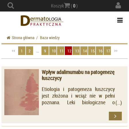
Actio
Koszyk
(
0
)
navig
Togg
navi
Strona główna
/
Baza wiedzy
1
2
...
9
10
11
12
13
14
15
16
17
Wpływ adalimumabu na patogenezę
łuszczycy
Etiologia i patogeneza łuszczycy
jest złożona i wciąż nie w pełni
poznana. Leki biologiczne o
działaniu anty-TNFα okazały się
rewolucyjne w leczeniu choroby.
Naukowcy z Nijmegen w Holandii
podjęli się oceny zmian ekspresji