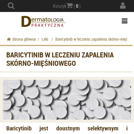
Actio
Koszyk
(
0
)
navig
Togg
navi
Strona główna
/
Leki
/
Baricytinib w leczeniu zapalenia skórno-mięśni
BARICYTINIB W LECZENIU ZAPALENIA
SKÓRNO-MIĘŚNIOWEGO
Baricytinib jest doustnym selektywnym i