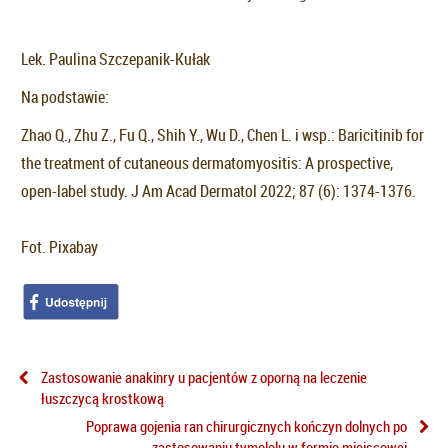
Lek. Paulina Szczepanik-Kułak
Na podstawie:
Zhao Q., Zhu Z., Fu Q., Shih Y., Wu D., Chen L. i wsp.: Baricitinib for
the treatment of cutaneous dermatomyositis: A prospective,
open-label study. J Am Acad Dermatol 2022; 87 (6): 1374-1376.
Fot. Pixabay
Zastosowanie anakinry u pacjentów z oporną na leczenie
łuszczycą krostkową
Poprawa gojenia ran chirurgicznych kończyn dolnych po
zastosowaniu tymololu w formie miejscowej