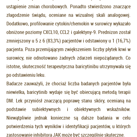
ustąpienie zmian chorobowych. Ponadto stwierdzono znaczące
złagodzenie świądu, oceniane na wizualnej skali analogowej.
Dodatkowo, profilowanie cytokin/chemokin w surowicy wykazało
obniżone poziomy CXCL10, CCL2 i galektyny-9. Prednizon został
zmniejszony u 5 z 6 (83,3%) pacjentów i odstawiony u 1 (16,7%)
pacjenta. Poza przemijającym zwiększeniem liczby płytek krwi w
surowicy, nie odnotowano żadnych zdarzeń niepożądanych. Co
istotne, skuteczność terapeutyczna baricytinibu utrzymywała się
po odstawieniu leku.
Badacze zauważyli, że chociaż liczba badanych pacjentów była
niewielka, baricytinib wydaje się być obiecującą metodą terapii
DM. Lek przyniósł znaczącą poprawę stanu skóry, ocenianą na
podstawie subiektywnych i obiektywnych wskaźników.
Niewątpliwie jednak konieczne są dalsze badania w celu
potwierdzenia tych wyników i identyfikacji pacjentów, u których
zastosowanie inhibitora JAK może być szczególnie skuteczne.