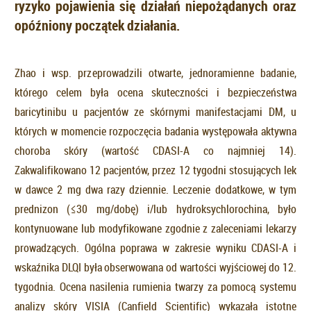
ryzyko pojawienia się działań niepożądanych oraz
opóźniony początek działania.
Zhao i wsp. przeprowadzili otwarte, jednoramienne badanie,
którego celem była ocena skuteczności i bezpieczeństwa
baricytinibu u pacjentów ze skórnymi manifestacjami DM, u
których w momencie rozpoczęcia badania występowała aktywna
choroba skóry (wartość CDASI-A co najmniej 14).
Zakwalifikowano 12 pacjentów, przez 12 tygodni stosujących lek
w dawce 2 mg dwa razy dziennie. Leczenie dodatkowe, w tym
prednizon (≤30 mg/dobę) i/lub hydroksychlorochina, było
kontynuowane lub modyfikowane zgodnie z zaleceniami lekarzy
prowadzących. Ogólna poprawa w zakresie wyniku CDASI-A i
wskaźnika DLQI była obserwowana od wartości wyjściowej do 12.
tygodnia. Ocena nasilenia rumienia twarzy za pomocą systemu
analizy skóry VISIA (Canfield Scientific) wykazała istotne