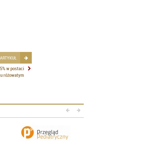
 ARTYKUŁ
,5% w postaci
iku różowatym