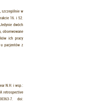
, szczególnie w
akcie 16. i 52.
. Jedynie dwóch
ń, obserwowane
ików ich pracy
 u pacjentów z
ear N.H. i wsp.:
A retrospective
363-7. doi: