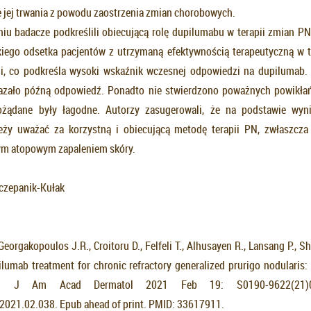
ie jej trwania z powodu zaostrzenia zmian chorobowych.
 badacze podkreślili obiecującą rolę dupilumabu w terapii zmian PN
iego odsetka pacjentów z utrzymaną efektywnością terapeutyczną w tr
ii, co podkreśla wysoki wskaźnik wczesnej odpowiedzi na dupilumab
azało późną odpowiedź. Ponadto nie stwierdzono poważnych powikła
pożądane były łagodne. Autorzy zasugerowali, że na podstawie wyn
eży uważać za korzystną i obiecującą metodę terapii PN, zwłaszcza
ym atopowym zapaleniem skóry.
zczepanik-Kułak
eorgakopoulos J.R., Croitoru D., Felfeli T., Alhusayen R., Lansang P., Sh
lumab treatment for chronic refractory generalized prurigo nodularis: 
dy. J Am Acad Dermatol 2021 Feb 19: S0190-9622(21)00
.2021.02.038. Epub ahead of print. PMID: 33617911.