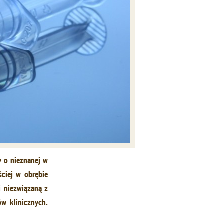
y o nieznanej w
ściej w obrębie
i niezwiązaną z
ów klinicznych.