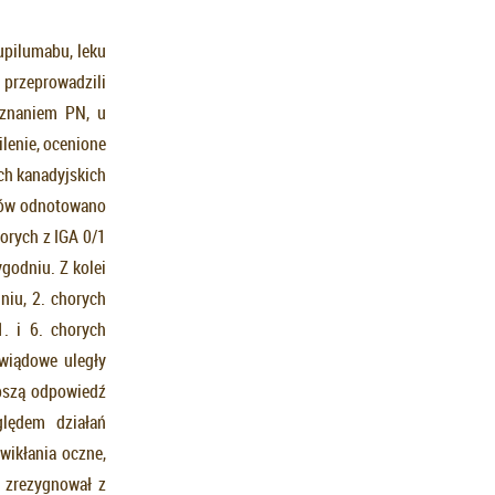
upilumabu, leku
przeprowadzili
oznaniem PN, u
ilenie, ocenione
ch kanadyjskich
ntów odnotowano
orych z IGA 0/1
godniu. Z kolei
niu, 2. chorych
. i 6. chorych
świądowe uległy
pszą odpowiedź
lędem działań
wikłania oczne,
t zrezygnował z