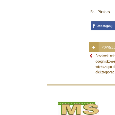
Fot. Pixabay
POPRZED
Brodawki wi
doogniskowe
większa po do
elektroporacj