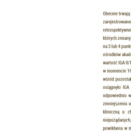
Obecnie trwają
zarejestrowan
retrospektywn
których zmiany
na 3 lub 4 pun
ośrodków akade
wartość IGA 0/
w momencie 16.
wśród pozostał
osiągnęło IGA
odpowiednio w 
zmniejszeniu 
kliniczną u 
niepożądanych,
powikłania w m