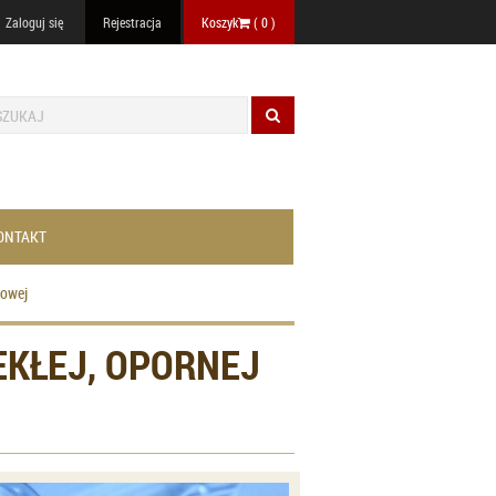
Zaloguj się
Rejestracja
Koszyk
(
0
)
ONTAKT
kowej
KŁEJ, OPORNEJ