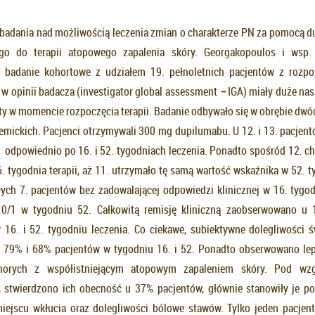
 badania nad możliwością leczenia zmian o charakterze PN za pomocą d
ego do terapii atopowego zapalenia skóry. Georgakopoulos i wsp. 
e badanie kohortowe z udziałem 19. pełnoletnich pacjentów z rozp
 w opinii badacza (investigator global assessment
–
IGA) miały duże nas
kty w momencie rozpoczęcia terapii. Badanie odbywało się w obrębie dwó
mickich. Pacjenci otrzymywali 300 mg dupilumabu. U 12. i 13. pacje
1 odpowiednio po 16. i 52. tygodniach leczenia. Ponadto spośród 12. ch
 tygodnia terapii, aż 11. utrzymało tę samą wartość wskaźnika w 52. ty
ych 7. pacjentów bez zadowalającej odpowiedzi klinicznej w 16. tygod
 0/1 w tygodniu 52. Całkowitą remisję kliniczną zaobserwowano u 1
16. i 52. tygodniu leczenia. Co ciekawe, subiektywne dolegliwości 
u 79% i 68% pacjentów w tygodniu 16. i 52. Ponadto obserwowano le
chorych z współistniejącym atopowym zapaleniem skóry. Pod wzg
 stwierdzono ich obecność u 37% pacjentów, głównie stanowiły je po
iejscu wkłucia oraz dolegliwości bólowe stawów. Tylko jeden pacjen