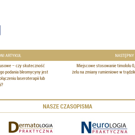
NI ARTYKUŁ
NASTĘPNY
rusowe – czy skuteczność
Miejscowe stosowanie timololu 0
go podania bleomycyny jest
żelu na zmiany rumieniowe w trądz
łączeniu laseroterapii lub
i?
NASZE CZASOPISMA