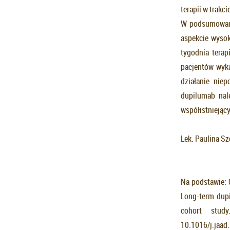
terapii w trakc
W podsumowaniu
aspekcie wysok
tygodnia terap
pacjentów wyk
działanie nie
dupilumab nal
współistniejąc
Lek. Paulina S
Na podstawie: G
Long-term dupi
cohort stu
10.1016/j.jaad