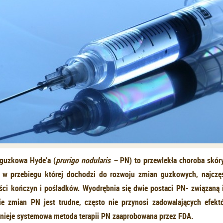
 guzkowa Hyde’a (
prurigo nodularis –
PN) to przewlekła choroba skór
i, w przebiegu której dochodzi do rozwoju zmian guzkowych, najczę
ści kończyn i pośladków. Wyodrębnia się dwie postaci PN- związaną 
ie zmian PN jest trudne, często nie przynosi zadowalających efekt
tnieje systemowa metoda terapii PN zaaprobowana przez FDA.