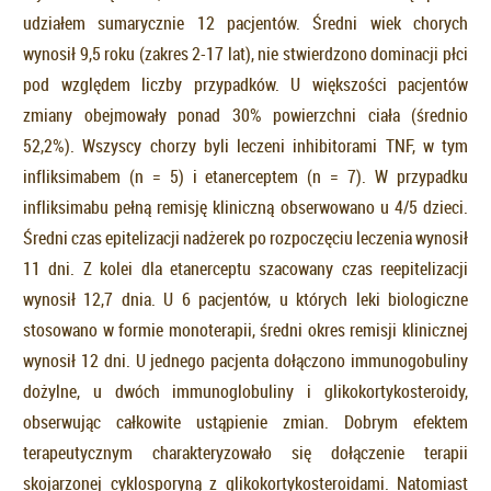
udziałem sumarycznie 12 pacjentów. Średni wiek chorych
wynosił 9,5 roku (zakres 2-17 lat), nie stwierdzono dominacji płci
pod względem liczby przypadków. U większości pacjentów
zmiany obejmowały ponad 30% powierzchni ciała (średnio
52,2%). Wszyscy chorzy byli leczeni inhibitorami TNF, w tym
infliksimabem (n = 5) i etanerceptem (n = 7). W przypadku
infliksimabu pełną remisję kliniczną obserwowano u 4/5 dzieci.
Średni czas epitelizacji nadżerek po rozpoczęciu leczenia wynosił
11 dni. Z kolei dla etanerceptu szacowany czas reepitelizacji
wynosił 12,7 dnia. U 6 pacjentów, u których leki biologiczne
stosowano w formie monoterapii, średni okres remisji klinicznej
wynosił 12 dni. U jednego pacjenta dołączono immunogobuliny
dożylne, u dwóch immunoglobuliny i glikokortykosteroidy,
obserwując całkowite ustąpienie zmian. Dobrym efektem
terapeutycznym charakteryzowało się dołączenie terapii
skojarzonej cyklosporyną z glikokortykosteroidami. Natomiast