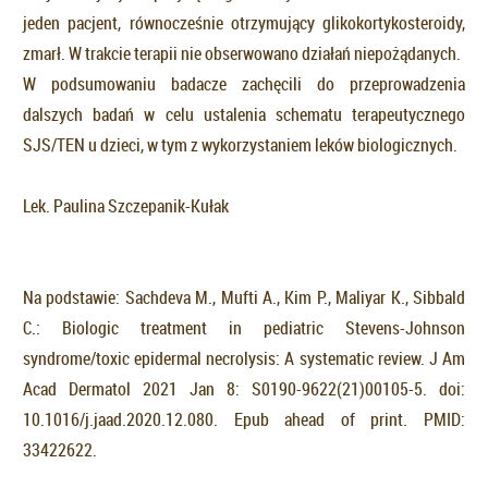
jeden pacjent, równocześnie otrzymujący glikokortykosteroidy,
zmarł. W trakcie terapii nie obserwowano działań niepożądanych.
W podsumowaniu badacze zachęcili do przeprowadzenia
dalszych badań w celu ustalenia schematu terapeutycznego
SJS/TEN u dzieci, w tym z wykorzystaniem leków biologicznych.
Lek. Paulina Szczepanik-Kułak
Na podstawie: Sachdeva M., Mufti A., Kim P., Maliyar K., Sibbald
C.: Biologic treatment in pediatric Stevens-Johnson
syndrome/toxic epidermal necrolysis: A systematic review. J Am
Acad Dermatol 2021 Jan 8: S0190-9622(21)00105-5. doi:
10.1016/j.jaad.2020.12.080. Epub ahead of print. PMID:
33422622.