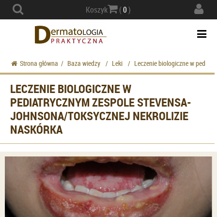
Actio
Koszyk
(
0
)
navig
Togg
navi
Strona główna
/
Baza wiedzy
/
Leki
/
Leczenie biologiczne w pediat
LECZENIE BIOLOGICZNE W
PEDIATRYCZNYM ZESPOLE STEVENSA-
JOHNSONA/TOKSYCZNEJ NEKROLIZIE
NASKÓRKA