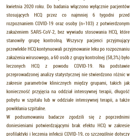
kwietnia 2020 roku. Do badania włączono wyłącznie pacjentów
stosujących HCQ przez co najmniej 6 tygodni przed
rozpoznaniem COVID-19 oraz osoby (n=103) z potwierdzonym
zakażeniem SARS-CoV-2, bez wywiadu stosowania HCQ, które
stanowiły grupę kontrolną. Wszyscy pacjenci przyjmujący
przewlekle HCQ kontynuowali przyjmowanie leku po rozpoznaniu
zakażenia wirusowego, a 60 osób z grupy kontrolnej (58,3%) było
leczonych HCQ z powodu COVID-19. Na podstawie
przeprowadzonej analizy statystycznej nie stwierdzono różnic w
zakresie parametrów klinicznych między grupami, takich jak
konieczność przyjęcia na oddział intensywnej terapii, długość
pobytu w szpitalu lub w oddziale intensywnej terapii, a także
powikłania szpitalne.
W podsumowaniu badacze zgodzili się z poprzednimi
doniesieniami potwierdzającymi brak efektu HCQ w zakresie
profilaktyki i leczenia infekcji COVID-19, co szczególnie dotyczy