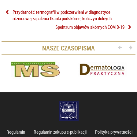
Przydatność termografii w podczerwieni w diagnostyce
różnicowej zapalenia tkanki podskórnej kończyn dolnych
Spektrum objawów skórnych COVID-19
NASZE CZASOPISMA
Regulamin
Regulamin zakupu e-publikacji
Polityka prywatności