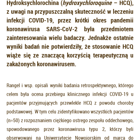
Hydroksychlorochina (
hydroxychloroquine
– HCQ),
z uwagi na przypuszczalną skuteczność w leczeniu
infekcji COVID-19, przez krótki okres pandemii
koronawirusa SARS-CoV-2 była przedmiotem
zainteresowania wielu badaczy. Jednakże ostatnie
wyniki badań nie potwierdziły, że stosowanie HCQ
wiąże się ze znaczącą korzyścią terapeutyczną u
zakażonych koronawirusem.
Rangel i wsp. opisali wyniki badania retrospektywnego, którego
celem była ocena przebiegu klinicznego infekcji COVID-19 u
pacjentów przyjmujących przewlekle HCQ z powodu choroby
podstawowej. W tym celu zidentyfikowano wszystkich pacjentów
(n=50) z rozpoznaniem ciężkiego ostrego zespołu oddechowego,
spowodowanego przez koronawirusa typu 2, którzy byli
obserwowani na Uniwersytecie Nowojorskim od marca do