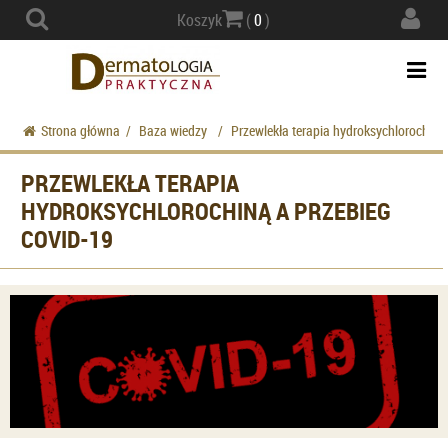
Actio
Koszyk
(
0
)
navig
Togg
navi
Strona główna
/
Baza wiedzy
/
Przewlekła terapia hydroksychlorochiną
PRZEWLEKŁA TERAPIA
HYDROKSYCHLOROCHINĄ A PRZEBIEG
COVID-19