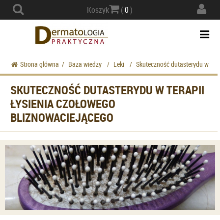
Actio
Koszyk
(
0
)
navig
Togg
navi
Strona główna
/
Baza wiedzy
/
Leki
/
Skuteczność dutasterydu w tera
SKUTECZNOŚĆ DUTASTERYDU W TERAPII
ŁYSIENIA CZOŁOWEGO
BLIZNOWACIEJĄCEGO