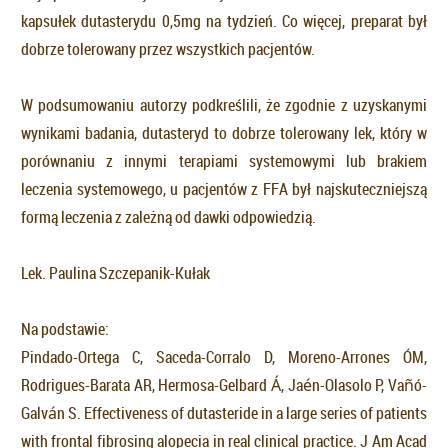
kapsułek dutasterydu 0,5mg na tydzień. Co więcej, preparat był
dobrze tolerowany przez wszystkich pacjentów.
W podsumowaniu autorzy podkreślili, że zgodnie z uzyskanymi
wynikami badania, dutasteryd to dobrze tolerowany lek, który w
porównaniu z innymi terapiami systemowymi lub brakiem
leczenia systemowego, u pacjentów z FFA był najskuteczniejszą
formą leczenia z zależną od dawki odpowiedzią.
Lek. Paulina Szczepanik-Kułak
Na podstawie:
Pindado-Ortega C, Saceda-Corralo D, Moreno-Arrones ÓM,
Rodrigues-Barata AR, Hermosa-Gelbard Á, Jaén-Olasolo P, Vañó-
Galván S. Effectiveness of dutasteride in a large series of patients
with frontal fibrosing alopecia in real clinical practice. J Am Acad