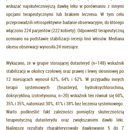
wskazać najskuteczniejszą dawkę leku w porównaniu z innymi
opcjami terapeutycznymi lub brakiem leczenia. W tym celu
przeprowadzili retrospektywne badanie obserwacyjne, do którego
włączono 224 pacjentów (222 kobiety). Odpowiedź terapeutyczną
oceniano na podstawie stabilizacji recesji linii włosów. Mediana
okresu obserwacji wynosiła 24 miesiące.
Wykazano, że w grupie stosującej dutasteryd (n=148) wskaźnik
stabilizacji w okolicy czołowej oraz prawej i lewej skroniowej po
12 miesiącach wynosił 62%, 64% i 62%. W przypadku innych
terapii systemowych (finasteryd, hydroksychlorochina,
doksycyklina, izotretynoina; n=20) wskaźnik ten równał się 60%,
35% i 35%, natomiast 30%, 41% i 38% bez leczenia systemowego.
Warto podkreślić fakt zależności pomiędzy skutecznością
terapeutyczną dutasterydu oraz zwiększaniem dawki leki.
Najlepsze rezultaty charakteryzowało dawkowanie 5 do 7