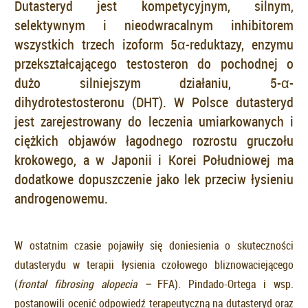
Dutasteryd jest kompetycyjnym, silnym,
selektywnym i nieodwracalnym inhibitorem
wszystkich trzech izoform 5α-reduktazy, enzymu
przekształcającego testosteron do pochodnej o
dużo silniejszym działaniu, 5-α-
dihydrotestosteronu (DHT). W Polsce dutasteryd
jest zarejestrowany do leczenia umiarkowanych i
ciężkich objawów łagodnego rozrostu gruczołu
krokowego, a w Japonii i Korei Południowej ma
dodatkowe dopuszczenie jako lek przeciw łysieniu
androgenowemu.
W ostatnim czasie pojawiły się doniesienia o skuteczności
dutasterydu w terapii łysienia czołowego bliznowaciejącego
(
frontal fibrosing alopecia –
FFA). Pindado-Ortega i wsp.
postanowili ocenić odpowiedź terapeutyczną na dutasteryd oraz