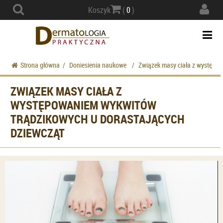
Actio
Koszyk
(
0
)
navig
Togg
navi
Strona główna
/
Doniesienia naukowe
/
Związek masy ciała z występo
ZWIĄZEK MASY CIAŁA Z
WYSTĘPOWANIEM WYKWITÓW
TRĄDZIKOWYCH U DORASTAJĄCYCH
DZIEWCZĄT