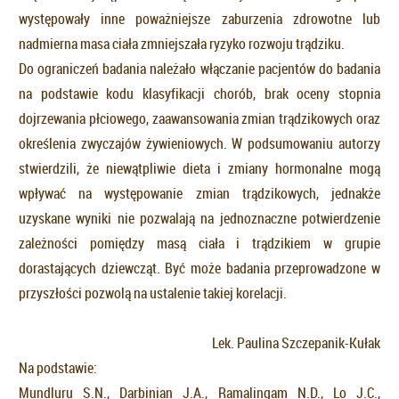
występowały inne poważniejsze zaburzenia zdrowotne lub
nadmierna masa ciała zmniejszała ryzyko rozwoju trądziku.
Do ograniczeń badania należało włączanie pacjentów do badania
na podstawie kodu klasyfikacji chorób, brak oceny stopnia
dojrzewania płciowego, zaawansowania zmian trądzikowych oraz
określenia zwyczajów żywieniowych. W podsumowaniu autorzy
stwierdzili, że niewątpliwie dieta i zmiany hormonalne mogą
wpływać na występowanie zmian trądzikowych, jednakże
uzyskane wyniki nie pozwalają na jednoznaczne potwierdzenie
zależności pomiędzy masą ciała i trądzikiem w grupie
dorastających dziewcząt. Być może badania przeprowadzone w
przyszłości pozwolą na ustalenie takiej korelacji.
Lek. Paulina Szczepanik-Kułak
Na podstawie:
Mundluru S.N., Darbinian J.A., Ramalingam N.D., Lo J.C.,