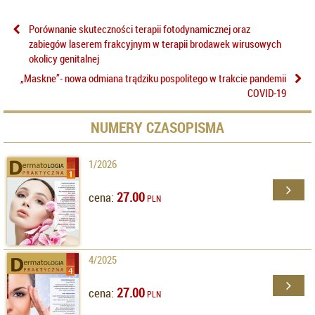
Porównanie skuteczności terapii fotodynamicznej oraz
zabiegów laserem frakcyjnym w terapii brodawek wirusowych
okolicy genitalnej
„Maskne”- nowa odmiana trądziku pospolitego w trakcie pandemii
COVID-19
NUMERY CZASOPISMA
1/2026
27.00
cena:
PLN
4/2025
27.00
cena:
PLN