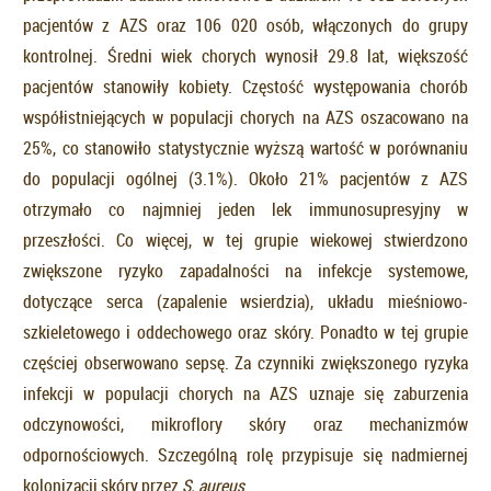
pacjentów z AZS oraz 106 020 osób, włączonych do grupy
kontrolnej. Średni wiek chorych wynosił 29.8 lat, większość
pacjentów stanowiły kobiety. Częstość występowania chorób
współistniejących w populacji chorych na AZS oszacowano na
25%, co stanowiło statystycznie wyższą wartość w porównaniu
do populacji ogólnej (3.1%). Około 21% pacjentów z AZS
otrzymało co najmniej jeden lek immunosupresyjny w
przeszłości. Co więcej, w tej grupie wiekowej stwierdzono
zwiększone ryzyko zapadalności na infekcje systemowe,
dotyczące serca (zapalenie wsierdzia), układu mieśniowo-
szkieletowego i oddechowego oraz skóry. Ponadto w tej grupie
częściej obserwowano sepsę. Za czynniki zwiększonego ryzyka
infekcji w populacji chorych na AZS uznaje się zaburzenia
odczynowości, mikroflory skóry oraz mechanizmów
odpornościowych. Szczególną rolę przypisuje się nadmiernej
kolonizacji skóry przez
S. aureus
.