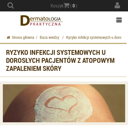
Actio
Koszyk
(
0
)
navig
Togg
navi
Strona główna
/
Baza wiedzy
/
Ryzyko infekcji systemowych u dorosły
RYZYKO INFEKCJI SYSTEMOWYCH U
DOROSŁYCH PACJENTÓW Z ATOPOWYM
ZAPALENIEM SKÓRY