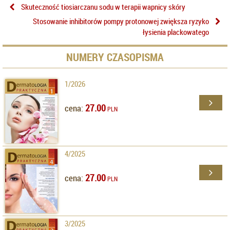
Skuteczność tiosiarczanu sodu w terapii wapnicy skóry
Stosowanie inhibitorów pompy protonowej zwiększa ryzyko
łysienia plackowatego
NUMERY CZASOPISMA
1/2026
27.00
cena:
PLN
4/2025
27.00
cena:
PLN
3/2025