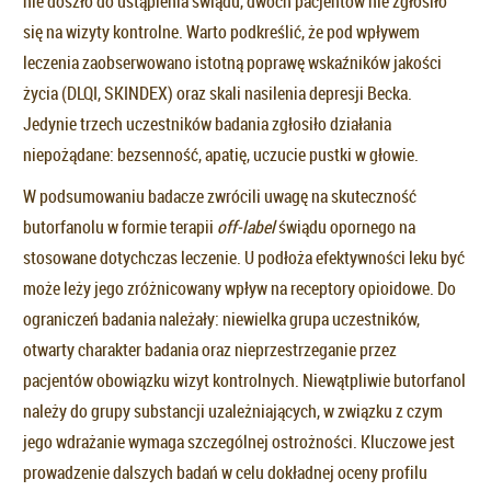
nie doszło do ustąpienia świądu, dwóch pacjentów nie zgłosiło
się na wizyty kontrolne. Warto podkreślić, że pod wpływem
leczenia zaobserwowano istotną poprawę wskaźników jakości
życia (DLQI, SKINDEX) oraz skali nasilenia depresji Becka.
Jedynie trzech uczestników badania zgłosiło działania
niepożądane: bezsenność, apatię, uczucie pustki w głowie.
W podsumowaniu badacze zwrócili uwagę na skuteczność
butorfanolu w formie terapii
off-label
świądu opornego na
stosowane dotychczas leczenie. U podłoża efektywności leku być
może leży jego zróżnicowany wpływ na receptory opioidowe. Do
ograniczeń badania należały: niewielka grupa uczestników,
otwarty charakter badania oraz nieprzestrzeganie przez
pacjentów obowiązku wizyt kontrolnych. Niewątpliwie butorfanol
należy do grupy substancji uzależniających, w związku z czym
jego wdrażanie wymaga szczególnej ostrożności. Kluczowe jest
prowadzenie dalszych badań w celu dokładnej oceny profilu