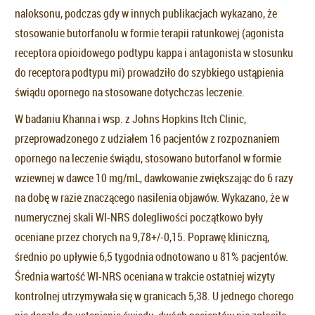
naloksonu, podczas gdy w innych publikacjach wykazano, że
stosowanie butorfanolu w formie terapii ratunkowej (agonista
receptora opioidowego podtypu kappa i antagonista w stosunku
do receptora podtypu mi) prowadziło do szybkiego ustąpienia
świądu opornego na stosowane dotychczas leczenie.
W badaniu Khanna i wsp. z Johns Hopkins Itch Clinic,
przeprowadzonego z udziałem 16 pacjentów z rozpoznaniem
opornego na leczenie świądu, stosowano butorfanol w formie
wziewnej w dawce 10 mg/mL, dawkowanie zwiększając do 6 razy
na dobę w razie znaczącego nasilenia objawów. Wykazano, że w
numerycznej skali WI-NRS dolegliwości początkowo były
oceniane przez chorych na 9,78+/-0,15. Poprawę kliniczną,
średnio po upływie 6,5 tygodnia odnotowano u 81% pacjentów.
Średnia wartość WI-NRS oceniana w trakcie ostatniej wizyty
kontrolnej utrzymywała się w granicach 5,38. U jednego chorego