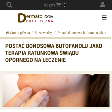
Actio
Koszyk
(
0
)
navig
Togg
navi
Strona główna
/
Baza wiedzy
/
Postać donosowa butofanolu jako terap
POSTAĆ DONOSOWA BUTOFANOLU JAKO
TERAPIA RATUNKOWA ŚWIĄDU
OPORNEGO NA LECZENIE