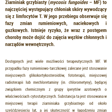
Ziarniniak grzybiasty (
mycosis fungoides
– MF) to
najczęściej występujący chłoniak skóry wywodzący
się z limfocytów T. W jego przebiegu obserwuje się
fazy zmian rumieniowych, naciekowych i
guzkowych. Istnieje ryzyko, że wraz z postępem
choroby może dojść do zajęcia węzłów chłonnych i
narządów wewnętrznych.
Dostępnych jest wiele możliwości terapeutycznych MF. W
przypadku fazy rumieniowo-tarczkowej zalecane jest stosowanie
miejscowych glikokortykosteroidów, fototerapii, miejscowej
radioterapii lub mechloretaminy (in. chlorometyny), będącej
związkiem chemicznym z grupy iperytów azotowych o
właściwościach cytostatycznych. Substancja ta jest stosowana w
miejscowej terapii ziarniniaka grzybiastego od około
sześćdziesięciu lat, a jej skuteczność w łagodzeniu zmian