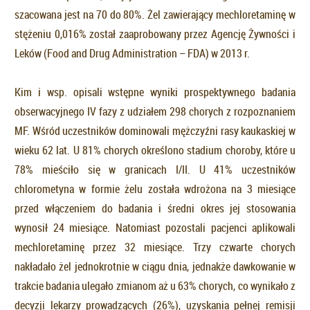
szacowana jest na 70 do 80%. Żel zawierający mechloretaminę w
stężeniu 0,016% został zaaprobowany przez Agencję Żywności i
Leków (Food and Drug Administration – FDA) w 2013 r.
Kim i wsp. opisali wstępne wyniki prospektywnego badania
obserwacyjnego IV fazy z udziałem 298 chorych z rozpoznaniem
MF. Wśród uczestników dominowali mężczyźni rasy kaukaskiej w
wieku 62 lat. U 81% chorych określono stadium choroby, które u
78% mieściło się w granicach I/II. U 41% uczestników
chlorometyna w formie żelu została wdrożona na 3 miesiące
przed włączeniem do badania i średni okres jej stosowania
wynosił 24 miesiące. Natomiast pozostali pacjenci aplikowali
mechloretaminę przez 32 miesiące. Trzy czwarte chorych
nakładało żel jednokrotnie w ciągu dnia, jednakże dawkowanie w
trakcie badania ulegało zmianom aż u 63% chorych, co wynikało z
decyzji lekarzy prowadzących (26%), uzyskania pełnej remisji