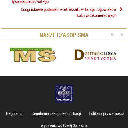
łysienia plackowatego
Doogniskowe podanie metotreksatu w terapii rogowiaków
kolczystokomórkowych
NASZE CZASOPISMA
Regulamin
Regulamin zakupu e-publikacji
Polityka prywatności
Wydawnictwo Czelej Sp. z o. o.