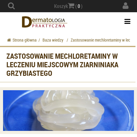
Actio
Koszyk
(
0
)
navig
Togg
navi
Strona główna
/
Baza wiedzy
/
Zastosowanie mechloretaminy w leczeni
ZASTOSOWANIE MECHLORETAMINY W
LECZENIU MIEJSCOWYM ZIARNINIAKA
GRZYBIASTEGO