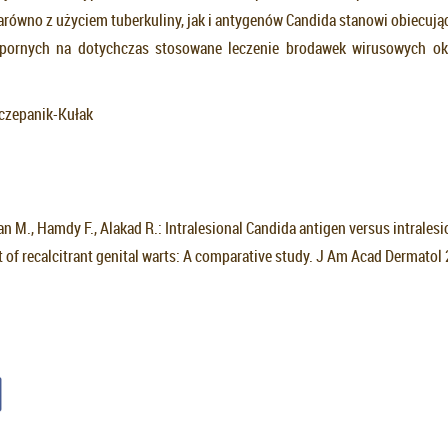
równo z użyciem tuberkuliny, jak i antygenów Candida stanowi obiecując
 opornych na dotychczas stosowane leczenie brodawek wirusowych ok
zczepanik-Kułak
an M., Hamdy F., Alakad R.: Intralesional Candida antigen versus intralesi
t of recalcitrant genital warts: A comparative study. J Am Acad Dermatol 