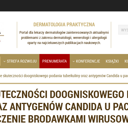
DERMATOLOGIA PRAKTYCZNA
Portal dla lekarzy dermatologów zainteresowanych aktualnymi
problemami z zakresu dermatologii, wenerologii i alergologii
oparty na najciekawszych publikacjach naukowych.
STREFA ROZWOJU
PRENUMERATA
KONFERENCJE
KSIĄŻKI
K
e skuteczności doogniskowego podania tuberkuliny oraz antygenów Candida u pa
TECZNOŚCI DOOGNISKOWEGO 
AZ ANTYGENÓW CANDIDA U PA
CZENIE BRODAWKAMI WIRUSO