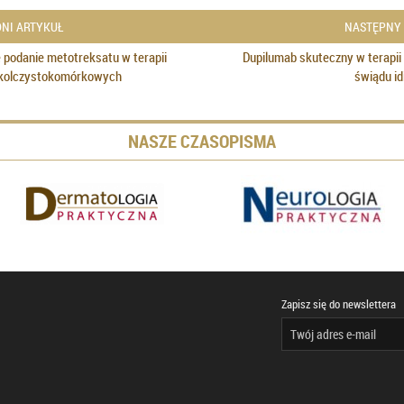
NI ARTYKUŁ
NASTĘPNY
podanie metotreksatu w terapii
Dupilumab skuteczny w terapii
kolczystokomórkowych
świądu i
NASZE CZASOPISMA
Zapisz się do newslettera