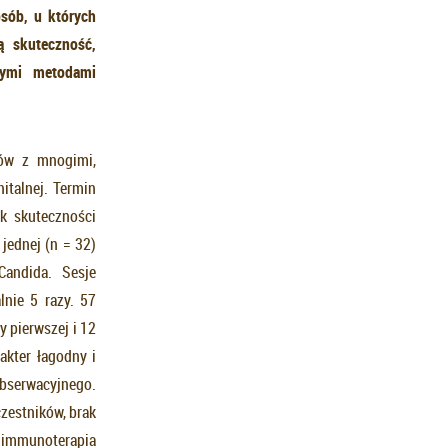
osób, u których
 skuteczność,
nymi metodami
tów z mnogimi,
talnej. Termin
k skuteczności
jednej (n = 32)
Candida. Sesje
nie 5 razy. 57
 pierwszej i 12
akter łagodny i
bserwacyjnego.
czestników, brak
e immunoterapia