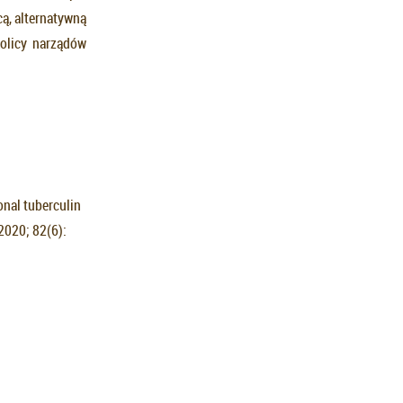
ą, alternatywną
olicy narządów
onal tuberculin
2020; 82(6):