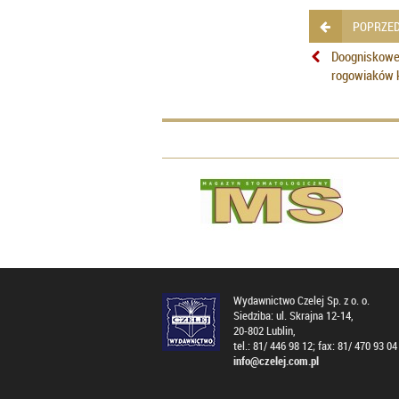
POPRZED
Doogniskowe 
rogowiaków 
Wydawnictwo Czelej Sp. z o. o.
Siedziba: ul. Skrajna 12-14,
20-802 Lublin,
tel.: 81/ 446 98 12; fax: 81/ 470 93 04
info@czelej.com.pl