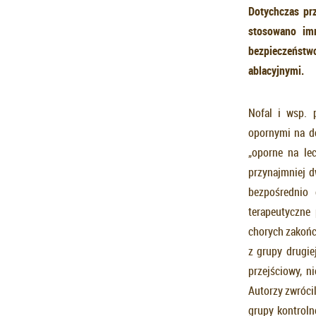
Dotychczas prz
stosowano im
bezpieczeńst
ablacyjnymi.
Nofal i wsp. 
opornymi na d
„oporne na le
przynajmniej d
bezpośrednio 
terapeutyczne
chorych zakończ
z grupy drugie
przejściowy, 
Autorzy zwrócil
grupy kontroln