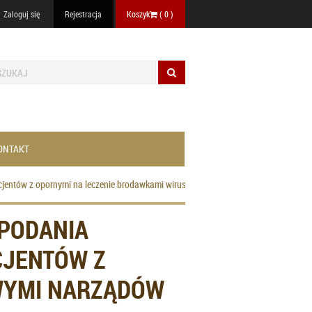
Zaloguj się
Rejestracja
Koszyk
(
0
)
ONTAKT
cjentów z opornymi na leczenie brodawkami wirusowymi narządów płciowych
PODANIA
CJENTÓW Z
WYMI NARZĄDÓW