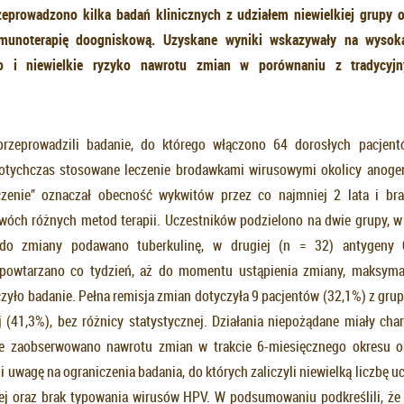
eprowadzono kilka badań klinicznych z udziałem niewielkiej grupy 
munoterapię doogniskową. Uzyskane wyniki wskazywały na wysoką
wo i niewielkie ryzyko nawrotu zmian w porównaniu z tradycyj
przeprowadzili badanie, do którego włączono 64 dorosłych pacjen
otychczas stosowane leczenie brodawkami wirusowymi okolicy anogeni
czenie” oznaczał obecność wykwitów przez co najmniej 2 lata i bra
wóch różnych metod terapii. Uczestników podzielono na dwie grupy, w 
do zmiany podawano tuberkulinę, w drugiej (n = 32) antygeny 
 powtarzano co tydzień, aż do momentu ustąpienia zmiany, maksymal
yło badanie. Pełna remisja zmian dotyczyła 9 pacjentów (32,1%) z grupy
j (41,3%), bez różnicy statystycznej. Działania niepożądane miały char
nie zaobserwowano nawrotu zmian w trakcie 6-miesięcznego okresu o
i uwagę na ograniczenia badania, do których zaliczyli niewielką liczbę u
ej oraz brak typowania wirusów HPV. W podsumowaniu podkreślili, ż