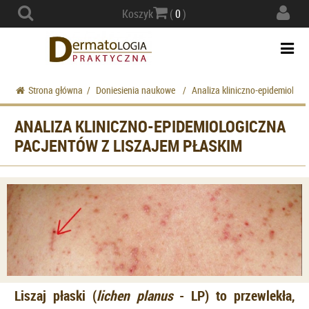
Actio
Koszyk
(
0
)
navig
Togg
navi
Strona główna
/
Doniesienia naukowe
/
Analiza kliniczno-epidemiologi
ANALIZA KLINICZNO-EPIDEMIOLOGICZNA
PACJENTÓW Z LISZAJEM PŁASKIM
Liszaj płaski (
lichen planus
- LP) to przewlekła,