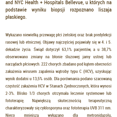
and NYC Health + Hospitals Bellevue, u których na
podstawie wyniku biopsji rozpoznano liszaja
płaskiego.
Wykazano niewielką przewagę płci żeńskiej oraz brak predylekcji
rasowej lub etnicznej. Objawy najczęściej pojawiały się w 4. i 5.
dekadzie życia. Świąd dotyczył 63,1% pacjentów, a u 38,7%
obserwowano zmiany na błonie śluzowej jamy ustnej lub
narządach płciowych. 222 chorych zbadano pod kątem obecności
zakażenia wirusem zapalenia wątroby typu C (HCV), uzyskując
wynik dodatni u 13,5% osób. Dla porównania podano szacowaną
częstość zakażenia HCV w Stanach Zjednoczonych, która wynosi
2-3%. Blisko 1/3 chorych otrzymała leczenie systemowe lub
fototerapię. Największą skutecznością terapeutyczną
charakteryzowały się cyklosporyna oraz fototerapia UVB 311 nm.
Nieco mniejszą wykazano dla metronidazolu,