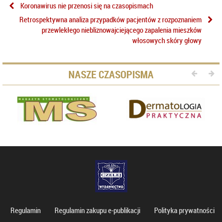
Koronawirus nie przenosi się na czasopismach
Retrospektywna analiza przypadków pacjentów z rozpoznaniem
przewlekłego niebliznowajciejącego zapalenia mieszków
włosowych skóry głowy
NASZE CZASOPISMA
Regulamin
Regulamin zakupu e-publikacji
Polityka prywatności