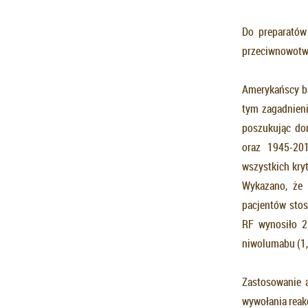
Do preparatów
przeciwnowotwor
Amerykańscy ba
tym zagadnien
poszukując do
oraz 1945-201
wszystkich kry
Wykazano, że 
pacjentów sto
RF wynosiło 2
niwolumabu (1,
Zastosowanie 
wywołania reakc