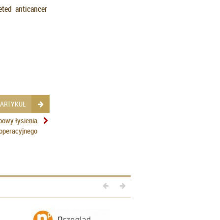
eted anticancer
 ARTYKUŁ
opowy łysienia
operacyjnego