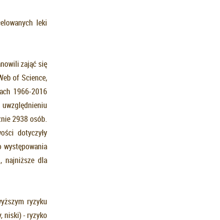
elowanych leki
owili zająć się
eb of Science,
tach 1966-2016
 uwzględnieniu
znie 2938 osób.
ości dotyczyły
o występowania
 najniższe dla
wyższym ryzyku
 niski) - ryzyko