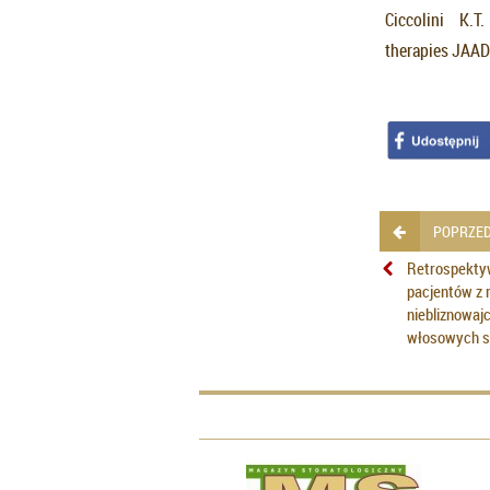
Ciccolini K.T.
therapies JAAD
POPRZED
Retrospekty
pacjentów z 
niebliznowaj
włosowych s