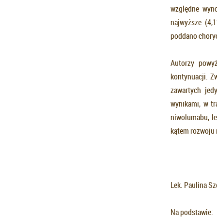
względne wyno
najwyższe (4,
poddano choryc
Autorzy powyż
kontynuacji. Z
zawartych jed
wynikami, w t
niwolumabu, l
kątem rozwoju 
Lek. Paulina S
Na podstawie: