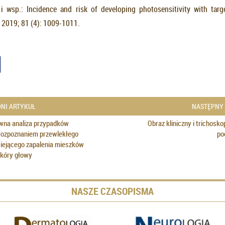
 i wsp.: Incidence and risk of developing photosensitivity with targ
 2019; 81 (4): 1009-1011.
NI ARTYKUŁ
NASTĘPNY
wna analiza przypadków
Obraz kliniczny i trichosk
rozpoznaniem przewlekłego
po
ciejącego zapalenia mieszków
kóry głowy
NASZE CZASOPISMA