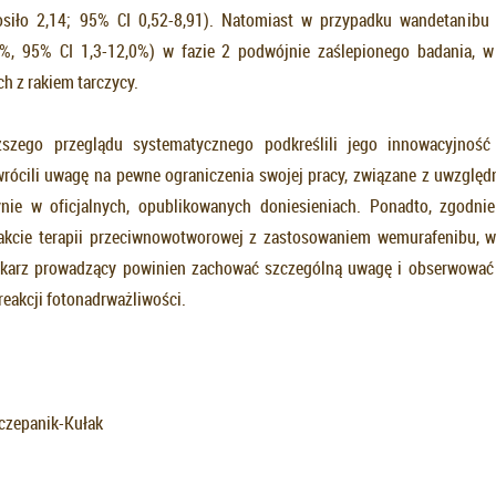
siło 2,14; 95% CI 0,52-8,91). Natomiast w przypadku wandetanibu 
1%, 95% CI 1,3-12,0%) w fazie 2 podwójnie zaślepionego badania, w 
h z rakiem tarczycy.
szego przeglądu systematycznego podkreślili jego innowacyjność
wrócili uwagę na pewne ograniczenia swojej pracy, związane z uwzglę
ynie w oficjalnych, opublikowanych doniesieniach. Ponadto, zgodni
rakcie terapii przeciwnowotworowej z zastosowaniem wemurafenibu, w
ekarz prowadzący powinien zachować szczególną uwagę i obserwować
reakcji fotonadrważliwości.
zczepanik-Kułak