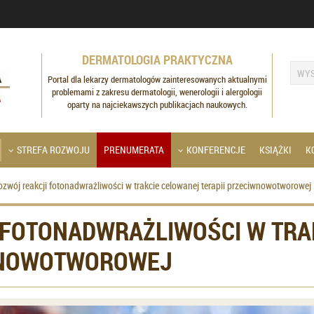
DERMATOLOGIA PRAKTYCZNA
Portal dla lekarzy dermatologów zainteresowanych aktualnymi
problemami z zakresu dermatologii, wenerologii i alergologii
oparty na najciekawszych publikacjach naukowych.
STREFA ROZWOJU
PRENUMERATA
KONFERENCJE
KSIĄŻKI
K
ozwój reakcji fotonadwrażliwości w trakcie celowanej terapii przeciwnowotworowej
 FOTONADWRAŻLIWOŚCI W TRA
WNOWOTWOROWEJ