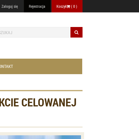
Zaloguj się
Rejestracja
Koszyk
(
0
)
ONTAKT
KCIE CELOWANEJ