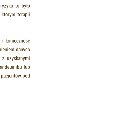
ryzyko to było
którym terapii
 i konieczność
dnieniem danych
e z uzyskanymi
andetanibu lub
 pacjentów pod