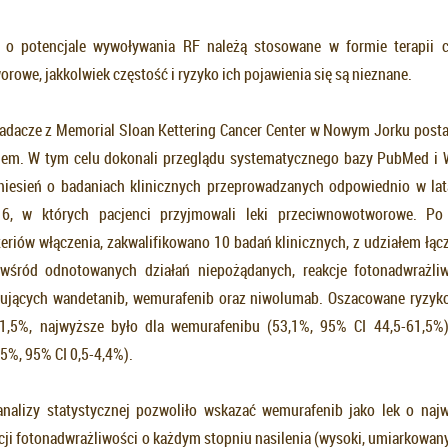
 o potencjale wywoływania RF należą stosowane w formie terapii c
owe, jakkolwiek częstość i ryzyko ich pojawienia się są nieznane.
dacze z Memorial Sloan Kettering Cancer Center w Nowym Jorku postan
iem. W tym celu dokonali przeglądu systematycznego bazy PubMed i W
niesień o badaniach klinicznych przeprowadzanych odpowiednio w la
6, w których pacjenci przyjmowali leki przeciwnowotworowe. Po
teriów włączenia, zakwalifikowano 10 badań klinicznych, z udziałem łąc
wśród odnotowanych działań niepożądanych, reakcje fotonadwrażliw
sujących wandetanib, wemurafenib oraz niwolumab. Oszacowane ryzyk
1,5%, najwyższe było dla wemurafenibu (53,1%, 95% CI 44,5-61,5%),
5%, 95% CI 0,5-4,4%).
analizy statystycznej pozwoliło wskazać wemurafenib jako lek o naj
ji fotonadwrażliwości o każdym stopniu nasilenia (wysoki, umiarkowany,